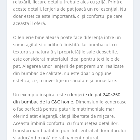
relaxării, fiecare detaliu trebuie ales cu grijă. Printre
aceste detalii, lenjeria de pat joacă un rol esențial. Nu
doar estetica este importantă, ci și confortul pe care
aceasta îl oferă.
O lenjerie bine aleasă poate face diferența între un
somn agitat și o odihnă liniștită. Iar bumbacul, cu
textura sa naturală și proprietățile sale deosebite,
este considerat materialul ideal pentru textilele de
pat. Alegerea unor lenjerii de pat premium, realizate
din bumbac de calitate, nu este doar o opțiune
estetică, ci și o investiție în sănătate și bunăstare.
Un exemplu inspirat este o
lenjerie de pat 240×260
din bumbac de la C&C home
. Dimensiunile generoase
o fac perfectă pentru paturile matrimoniale mari,
oferind atât eleganță, cât și libertate de mișcare.
Aceasta îmbină confortul cu frumusețea detaliilor,
transformând patul în punctul central al dormitorului
și aducând o notă de rafinament natural.