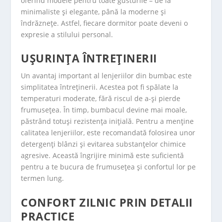
oferind modele pentru toate gusturile – de la
minimaliste și elegante, până la moderne și
îndrăznețe. Astfel, fiecare dormitor poate deveni o
expresie a stilului personal.
UȘURINȚA ÎNTREȚINERII
Un avantaj important al lenjeriilor din bumbac este
simplitatea întreținerii. Acestea pot fi spălate la
temperaturi moderate, fără riscul de a-și pierde
frumusețea. În timp, bumbacul devine mai moale,
păstrând totuși rezistența inițială. Pentru a menține
calitatea lenjeriilor, este recomandată folosirea unor
detergenți blânzi și evitarea substanțelor chimice
agresive. Această îngrijire minimă este suficientă
pentru a te bucura de frumusețea și confortul lor pe
termen lung.
CONFORT ZILNIC PRIN DETALII
PRACTICE