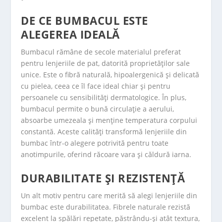
DE CE BUMBACUL ESTE
ALEGEREA IDEALĂ
Bumbacul rămâne de secole materialul preferat
pentru lenjeriile de pat, datorită proprietăților sale
unice. Este o fibră naturală, hipoalergenică și delicată
cu pielea, ceea ce îl face ideal chiar și pentru
persoanele cu sensibilități dermatologice. În plus,
bumbacul permite o bună circulație a aerului,
absoarbe umezeala și menține temperatura corpului
constantă. Aceste calități transformă lenjeriile din
bumbac într-o alegere potrivită pentru toate
anotimpurile, oferind răcoare vara și căldură iarna.
DURABILITATE ȘI REZISTENȚĂ
Un alt motiv pentru care merită să alegi lenjeriile din
bumbac este durabilitatea. Fibrele naturale rezistă
excelent la spălări repetate, păstrându-și atât textura,