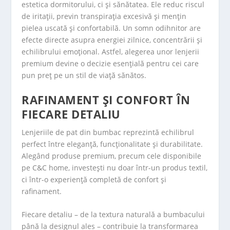
estetica dormitorului, ci și sănătatea. Ele reduc riscul
de iritații, previn transpirația excesivă și mențin
pielea uscată și confortabilă. Un somn odihnitor are
efecte directe asupra energiei zilnice, concentrării și
echilibrului emoțional. Astfel, alegerea unor lenjerii
premium devine o decizie esențială pentru cei care
pun preț pe un stil de viață sănătos.
RAFINAMENT ȘI CONFORT ÎN
FIECARE DETALIU
Lenjeriile de pat din bumbac reprezintă echilibrul
perfect între eleganță, funcționalitate și durabilitate.
Alegând produse premium, precum cele disponibile
pe C&C home, investești nu doar într-un produs textil,
ci într-o experiență completă de confort și
rafinament.
Fiecare detaliu – de la textura naturală a bumbacului
până la designul ales – contribuie la transformarea