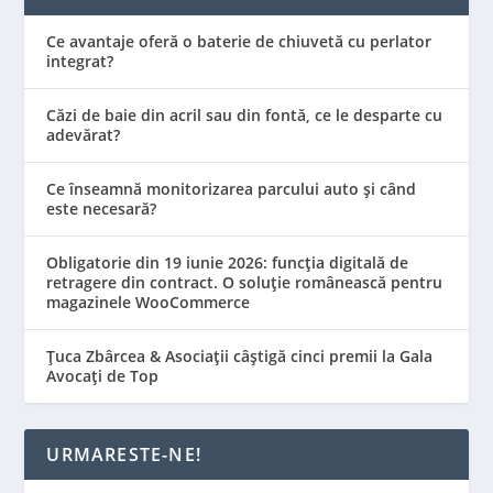
Ce avantaje oferă o baterie de chiuvetă cu perlator
integrat?
Căzi de baie din acril sau din fontă, ce le desparte cu
adevărat?
Ce înseamnă monitorizarea parcului auto și când
este necesară?
Obligatorie din 19 iunie 2026: funcția digitală de
retragere din contract. O soluție românească pentru
magazinele WooCommerce
Țuca Zbârcea & Asociații câștigă cinci premii la Gala
Avocați de Top
URMARESTE-NE!