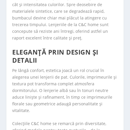
cât și intensitatea culorilor. Spre deosebire de
materialele sintetice, care se degradează rapid,
bumbacul devine chiar mai plăcut la atingere cu
trecerea timpului. Lenjeriile de la C&C home sunt
concepute să reziste ani întregi, oferind astfel un
raport excelent între calitate și preț.
ELEGANȚĂ PRIN DESIGN ȘI
DETALII
Pe lângă confort, estetica joacă un rol crucial în
alegerea unei lenjerii de pat. Culorile, imprimeurile și
textura pot transforma complet atmosfera
dormitorului. O lenjerie albă sau în tonuri neutre
aduce liniște și rafinament, în timp ce imprimeurile
florale sau geometrice adaugă personalitate și
vitalitate.
Colecțiile C&C home se remarcă prin diversitate,