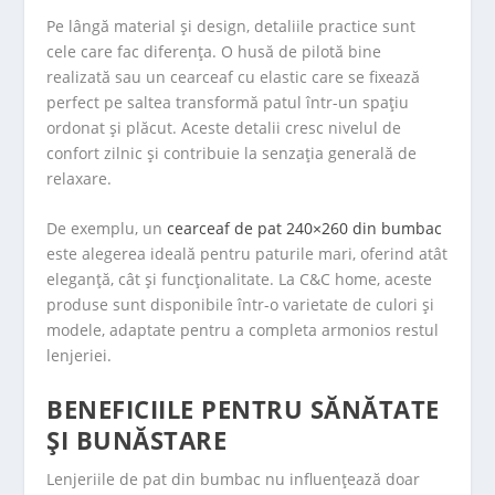
Pe lângă material și design, detaliile practice sunt
cele care fac diferența. O husă de pilotă bine
realizată sau un cearceaf cu elastic care se fixează
perfect pe saltea transformă patul într-un spațiu
ordonat și plăcut. Aceste detalii cresc nivelul de
confort zilnic și contribuie la senzația generală de
relaxare.
De exemplu, un
cearceaf de pat 240×260 din bumbac
este alegerea ideală pentru paturile mari, oferind atât
eleganță, cât și funcționalitate. La C&C home, aceste
produse sunt disponibile într-o varietate de culori și
modele, adaptate pentru a completa armonios restul
lenjeriei.
BENEFICIILE PENTRU SĂNĂTATE
ȘI BUNĂSTARE
Lenjeriile de pat din bumbac nu influențează doar