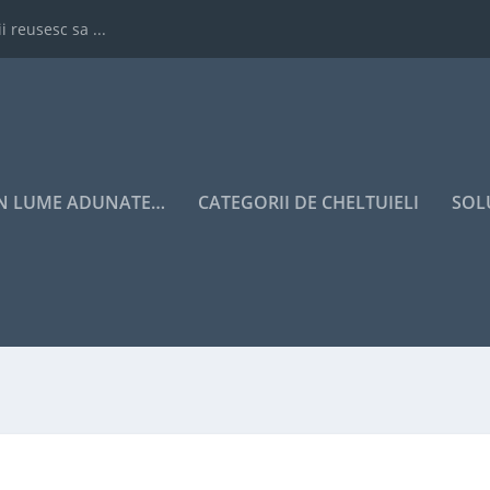
i reusesc sa ...
IN LUME ADUNATE…
CATEGORII DE CHELTUIELI
SOL