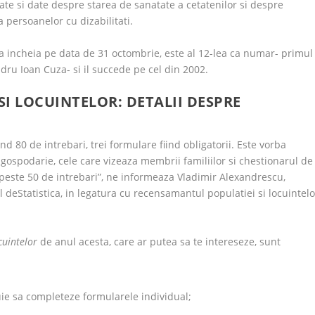
tate si date despre starea de sanatate a cetatenilor si despre
 persoanelor cu dizabilitati.
va incheia pe data de 31 octombrie, este al 12-lea ca numar- primul
ndru Ioan Cuza- si il succede pe cel din 2002.
I LOCUINTELOR: DETALII DESPRE
80 de intrebari, trei formulare fiind obligatorii. Este vorba
e gospodarie, cele care vizeaza membrii familiilor si chestionarul de
peste 50 de intrebari”, ne informeaza Vladimir Alexandrescu,
l deStatistica, in legatura cu recensamantul populatiei si locuintelo
cuintelor
de anul acesta, care ar putea sa te intereseze, sunt
uie sa completeze formularele individual;