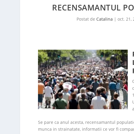
RECENSAMANTUL POP
Postat de
Catalina
|
oct. 21,
Se pare ca anul acesta, recensamantul populatiei 
munca in strainatate, informatii ce vor fi compar