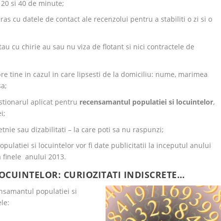
 20 si 40 de minute;
ras cu datele de contact ale recenzolui pentru a stabiliti o zi si o
au cu chirie au sau nu viza de flotant si nici contractele de
re tine in cazul in care lipsesti de la domiciliu: nume, marimea
sa;
estionarul aplicat pentru
recensamantul populatiei si locuintelor
,
i;
 etnie sau dizabilitati – la care poti sa nu raspunzi;
ulatiei si locuintelor vor fi date publicitatii la inceputul anului
la finele anului 2013.
OCUINTELOR: CURIOZITATI INDISCRETE…
nsamantul populatiei si
le: