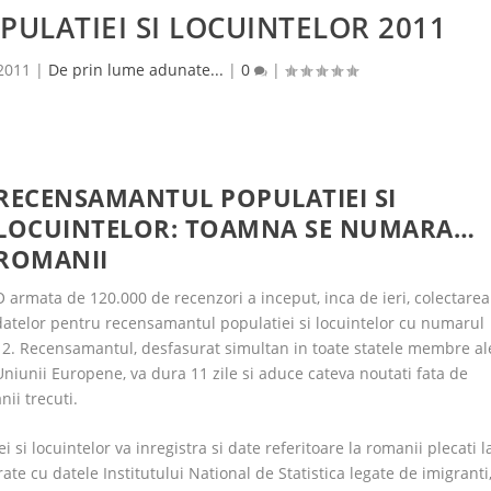
ULATIEI SI LOCUINTELOR 2011
 2011
|
De prin lume adunate...
|
0
|
RECENSAMANTUL POPULATIEI SI
LOCUINTELOR: TOAMNA SE NUMARA…
ROMANII
O armata de 120.000 de recenzori a inceput, inca de ieri, colectarea
datelor pentru
recensamantul populatiei si locuintelor
cu numarul
12. Recensamantul, desfasurat simultan in toate statele membre al
Uniunii Europene, va dura 11 zile si aduce cateva noutati fata de
anii trecuti.
si locuintelor va inregistra si date referitoare la romanii plecati l
ate cu datele Institutului National de Statistica legate de imigranti