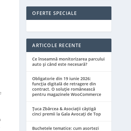
OFERTE SPECIALE
ARTICOLE RECENTE
Ce înseamnă monitorizarea parcului
auto și când este necesară?
Obligatorie din 19 iunie 2026:
funcția digitală de retragere din
contract. O soluție românească
e
pentru magazinele WooCommerce
Țuca Zbârcea & Asociații câștigă
cinci premii la Gala Avocați de Top
a
,
Buchetele tematice: cum asortezi