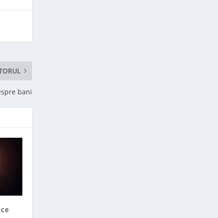
TORUL
espre bani
 ce