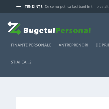
TENDINȚE:
De ce nu poti sa faci bani in timp ce alti
FINANTE PERSONALE
ANTREPRENORI
DE PR
STIAI CA…?