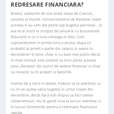
REDRESARE FINANCIARA?
Bradul, cadourile de sub brad, masa de Craciun,
vacanta la munte, rochia/costumul de Revelion, toate
acestea ti-au cam dat peste cap bugetul personal… Si
asa te-ai trezit la inceput de ianuarie cu buzunarele
fluturand si cu o luna intreaga in fata. Cum
supravietuiesti in prima luna a anului, dupa ce
probabil ai primit o parte din salariu in avans in
decembrie? Ei bine, chiar si cu bani mai putini decat
in mod normal, este posibili sa treci peste aceasta
luna „fioroasa” din punct de vedere financiar si chiar
sa reusesti sa iti acoperi si datoriile.
Inainte de a intra in detalii, trebuie sa te avertizez ca
nu iti vei putea salva bugetul in urma risipei din
decembrie, decat daca esti dispus sa faci cateva
compromisuri. Nu te gandi insa la lucruri extreme, ci
la lucruri binevenite pentru o redresare financiara
rapida.