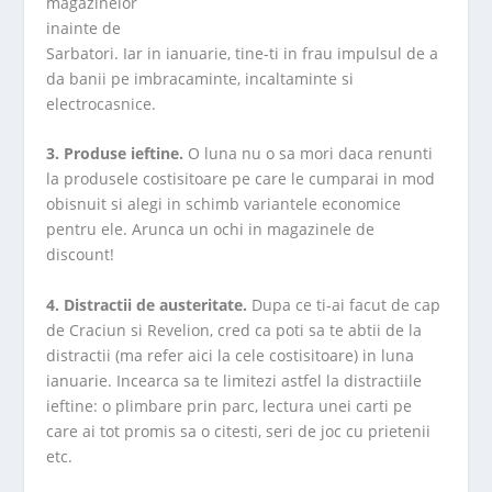
magazinelor
inainte de
Sarbatori. Iar in ianuarie, tine-ti in frau impulsul de a
da banii pe imbracaminte, incaltaminte si
electrocasnice.
3. Produse ieftine.
O luna nu o sa mori daca renunti
la produsele costisitoare pe care le cumparai in mod
obisnuit si alegi in schimb variantele economice
pentru ele. Arunca un ochi in magazinele de
discount!
4. Distractii de austeritate.
Dupa ce ti-ai facut de cap
de Craciun si Revelion, cred ca poti sa te abtii de la
distractii (ma refer aici la cele costisitoare) in luna
ianuarie. Incearca sa te limitezi astfel la distractiile
ieftine: o plimbare prin parc, lectura unei carti pe
care ai tot promis sa o citesti, seri de joc cu prietenii
etc.