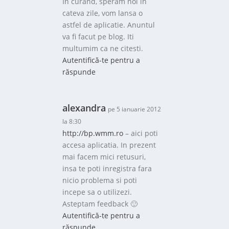
In curand, speram noi in
cateva zile, vom lansa o
astfel de aplicatie. Anuntul
va fi facut pe blog. Iti
multumim ca ne citesti.
Autentifică-te pentru a
răspunde
alexandra
pe 5 ianuarie 2012
la 8:30
http://bp.wmm.ro
– aici poti
accesa aplicatia. In prezent
mai facem mici retusuri,
insa te poti inregistra fara
nicio problema si poti
incepe sa o utilizezi.
Asteptam feedback 🙂
Autentifică-te pentru a
răspunde