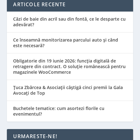
ARTICOLE RECENTE
Căzi de baie din acril sau din fontă, ce le desparte cu
adevărat?
Ce înseamnă monitorizarea parcului auto și când
este necesară?
Obligatorie din 19 iunie 2026: funcția digitală de
retragere din contract. O soluție românească pentru
magazinele WooCommerce
Țuca Zbârcea & Asociații câștigă cinci premii la Gala
Avocați de Top
Buchetele tematice: cum asortezi florile cu
evenimentul?
URMARESTE-NE!