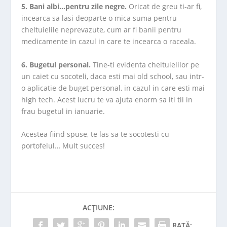
5. Bani albi…pentru zile negre.
Oricat de greu ti-ar fi,
incearca sa lasi deoparte o mica suma pentru
cheltuielile neprevazute, cum ar fi banii pentru
medicamente in cazul in care te incearca o raceala.
6. Bugetul personal.
Tine-ti evidenta cheltuielilor pe
un caiet cu socoteli, daca esti mai old school, sau intr-
o aplicatie de buget personal, in cazul in care esti mai
high tech. Acest lucru te va ajuta enorm sa iti tii in
frau bugetul in ianuarie.
Acestea fiind spuse, te las sa te socotesti cu
portofelul… Mult succes!
ACȚIUNE:
RATĂ: