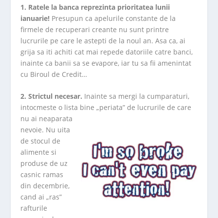
1. Ratele la banca reprezinta prioritatea lunii
ianuarie!
Presupun ca apelurile constante de la
firmele de recuperari creante nu sunt printre
lucrurile pe care le astepti de la noul an. Asa ca, ai
grija sa iti achiti cat mai repede datoriile catre banci,
inainte ca banii sa se evapore, iar tu sa fii amenintat
cu Biroul de Credit…
2. Strictul necesar.
Inainte sa mergi la cumparaturi,
intocmeste o lista bine „periata” de lucrurile de care
nu ai
neaparata
nevoie. Nu uita
de stocul de
alimente si
produse de uz
casnic ramas
din decembrie,
cand ai „ras”
rafturile