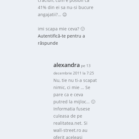
craciun, cum e posibil ca
41% din ei sa nu-si bucure
angajatii?… 😉
imi scapa mie ceva? 🙂
Autentifică-te pentru a
răspunde
alexandra
pe 13
decembrie 2011 la 7:25
Nu, tie nu ti-a scapat
nimic, ci mie … Se
pare ca e ceva
putred la mijloc… 🙂
Informatia fusese
culeasa de pe
realitatea.net. Si
wall-street.ro au
oferit aceleasi