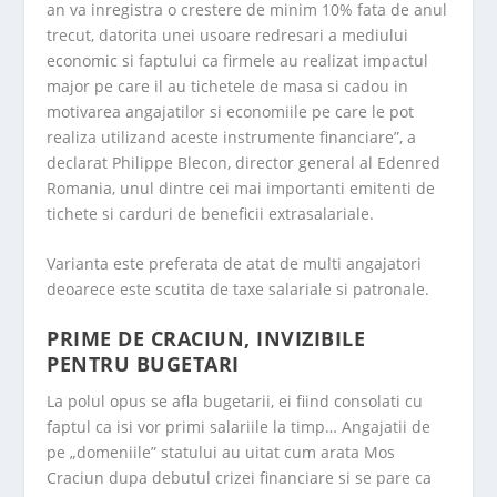
an va inregistra o crestere de minim 10% fata de anul
trecut, datorita unei usoare redresari a mediului
economic si faptului ca firmele au realizat impactul
major pe care il au tichetele de masa si cadou in
motivarea angajatilor si economiile pe care le pot
realiza utilizand aceste instrumente financiare”, a
declarat Philippe Blecon, director general al Edenred
Romania, unul dintre cei mai importanti emitenti de
tichete si carduri de beneficii extrasalariale.
Varianta este preferata de atat de multi angajatori
deoarece este scutita de taxe salariale si patronale.
PRIME DE CRACIUN, INVIZIBILE
PENTRU BUGETARI
La polul opus se afla bugetarii, ei fiind consolati cu
faptul ca isi vor primi salariile la timp… Angajatii de
pe „domeniile” statului au uitat cum arata Mos
Craciun dupa debutul crizei financiare si se pare ca