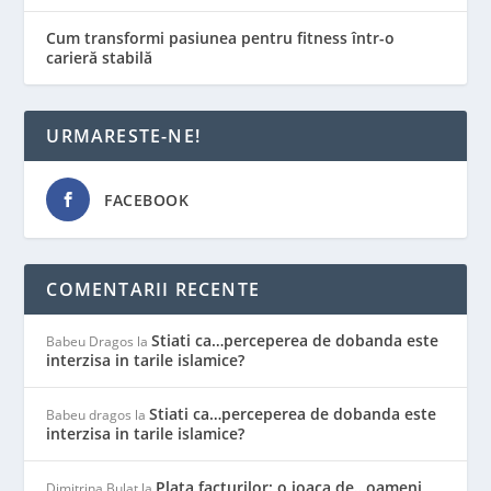
Cum transformi pasiunea pentru fitness într-o
carieră stabilă
URMARESTE-NE!
FACEBOOK
COMENTARII RECENTE
Stiati ca…perceperea de dobanda este
Babeu Dragos
la
interzisa in tarile islamice?
Stiati ca…perceperea de dobanda este
Babeu dragos
la
interzisa in tarile islamice?
Plata facturilor: o joaca de…oameni
Dimitrina Bulat
la