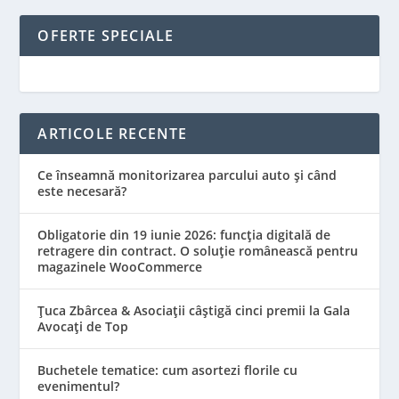
OFERTE SPECIALE
ARTICOLE RECENTE
Ce înseamnă monitorizarea parcului auto și când
este necesară?
Obligatorie din 19 iunie 2026: funcția digitală de
retragere din contract. O soluție românească pentru
magazinele WooCommerce
Țuca Zbârcea & Asociații câștigă cinci premii la Gala
Avocați de Top
Buchetele tematice: cum asortezi florile cu
evenimentul?