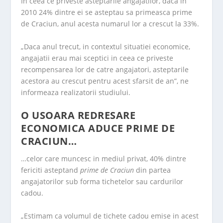
In ceea ce priveste asteptarile angajatilor, daca in
2010 24% dintre ei se asteptau sa primeasca prime
de Craciun, anul acesta numarul lor a crescut la 33%.
„Daca anul trecut, in contextul situatiei economice,
angajatii erau mai sceptici in ceea ce priveste
recompensarea lor de catre angajatori, asteptarile
acestora au crescut pentru acest sfarsit de an”, ne
informeaza realizatorii studiului.
O USOARA REDRESARE
ECONOMICA ADUCE PRIME DE
CRACIUN…
…celor care muncesc in mediul privat, 40% dintre
fericiti asteptand
prime de Craciun
din partea
angajatorilor sub forma tichetelor sau cardurilor
cadou.
„Estimam ca volumul de tichete cadou emise in acest