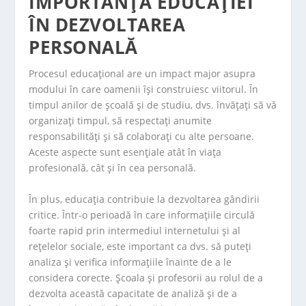
IMPORTANȚA EDUCAȚIEI
ÎN DEZVOLTAREA
PERSONALĂ
Procesul educațional are un impact major asupra
modului în care oamenii își construiesc viitorul. În
timpul anilor de școală și de studiu, dvs. învățați să vă
organizați timpul, să respectați anumite
responsabilități și să colaborați cu alte persoane.
Aceste aspecte sunt esențiale atât în viața
profesională, cât și în cea personală.
În plus, educația contribuie la dezvoltarea gândirii
critice. Într-o perioadă în care informațiile circulă
foarte rapid prin intermediul internetului și al
rețelelor sociale, este important ca dvs. să puteți
analiza și verifica informațiile înainte de a le
considera corecte. Școala și profesorii au rolul de a
dezvolta această capacitate de analiză și de a