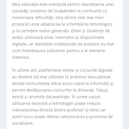
Deși educația este esențială pentru dezvoltarea unei
societăți, sistemul de învățământ se confruntă cu
numeroase dificultăți. Una dintre cele mai mari
provocări este adaptarea la schimbările tehnologice
și la cerințele noilor generații. Elevii și studenții de
astăzi utilizează zilnic internetul și dispozitivele
digitale, iar metodele tradiționale de predare nu mai
sunt întotdeauna suficiente pentru a le menține
interesul.
În ultimii ani, platformele online și cursurile digitale
au devenit tot mai utilizate în procesul educațional.
Aceste instrumente oferă acces rapid la informații și
permit desfășurarea cursurilor la distanță. Totuși,
există și anumite dezavantaje. În unele cazuri,
utilizarea excesivă a tehnologiei poate reduce
interacțiunea directă dintre profesori și elevi, iar
acest lucru poate afecta comunicarea și procesul de
socializare.