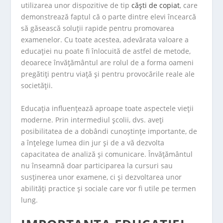
utilizarea unor dispozitive de tip
căști de copiat
, care
demonstrează faptul că o parte dintre elevi încearcă
să găsească soluții rapide pentru promovarea
examenelor. Cu toate acestea, adevărata valoare a
educației nu poate fi înlocuită de astfel de metode,
deoarece învățământul are rolul de a forma oameni
pregătiți pentru viață și pentru provocările reale ale
societății.
Educația influențează aproape toate aspectele vieții
moderne. Prin intermediul școlii, dvs. aveți
posibilitatea de a dobândi cunoștințe importante, de
a înțelege lumea din jur și de a vă dezvolta
capacitatea de analiză și comunicare. Învățământul
nu înseamnă doar participarea la cursuri sau
susținerea unor examene, ci și dezvoltarea unor
abilități practice și sociale care vor fi utile pe termen
lung.