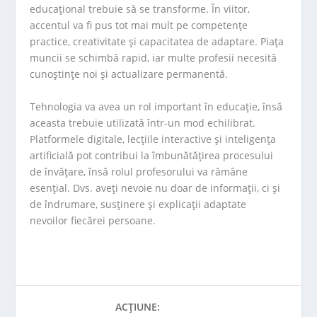
educațional trebuie să se transforme. În viitor,
accentul va fi pus tot mai mult pe competențe
practice, creativitate și capacitatea de adaptare. Piața
muncii se schimbă rapid, iar multe profesii necesită
cunoștințe noi și actualizare permanentă.
Tehnologia va avea un rol important în educație, însă
aceasta trebuie utilizată într-un mod echilibrat.
Platformele digitale, lecțiile interactive și inteligența
artificială pot contribui la îmbunătățirea procesului
de învățare, însă rolul profesorului va rămâne
esențial. Dvs. aveți nevoie nu doar de informații, ci și
de îndrumare, susținere și explicații adaptate
nevoilor fiecărei persoane.
ACȚIUNE: