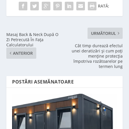
RATĂ:
URMĂTORUL
Masaj Back & Neck După O
Zi Petrecută În Fața
Calculatorului
Cât timp durează efectul
unei deratizări și cum poți
ANTERIOR
menține protecția
împotriva rozătoarelor pe
termen lung
POSTĂRI ASEMĂNATOARE