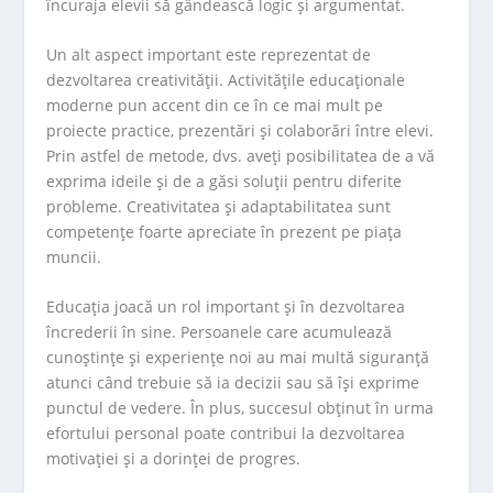
încuraja elevii să gândească logic și argumentat.
Un alt aspect important este reprezentat de
dezvoltarea creativității. Activitățile educaționale
moderne pun accent din ce în ce mai mult pe
proiecte practice, prezentări și colaborări între elevi.
Prin astfel de metode, dvs. aveți posibilitatea de a vă
exprima ideile și de a găsi soluții pentru diferite
probleme. Creativitatea și adaptabilitatea sunt
competențe foarte apreciate în prezent pe piața
muncii.
Educația joacă un rol important și în dezvoltarea
încrederii în sine. Persoanele care acumulează
cunoștințe și experiențe noi au mai multă siguranță
atunci când trebuie să ia decizii sau să își exprime
punctul de vedere. În plus, succesul obținut în urma
efortului personal poate contribui la dezvoltarea
motivației și a dorinței de progres.