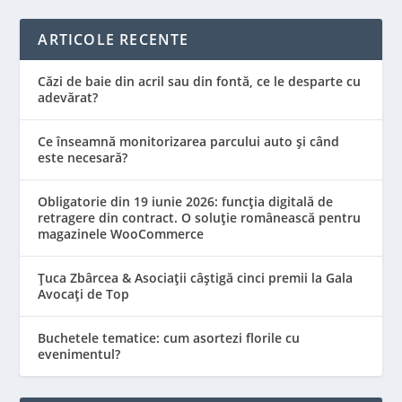
ARTICOLE RECENTE
Căzi de baie din acril sau din fontă, ce le desparte cu
adevărat?
Ce înseamnă monitorizarea parcului auto și când
este necesară?
Obligatorie din 19 iunie 2026: funcția digitală de
retragere din contract. O soluție românească pentru
magazinele WooCommerce
Țuca Zbârcea & Asociații câștigă cinci premii la Gala
Avocați de Top
Buchetele tematice: cum asortezi florile cu
evenimentul?