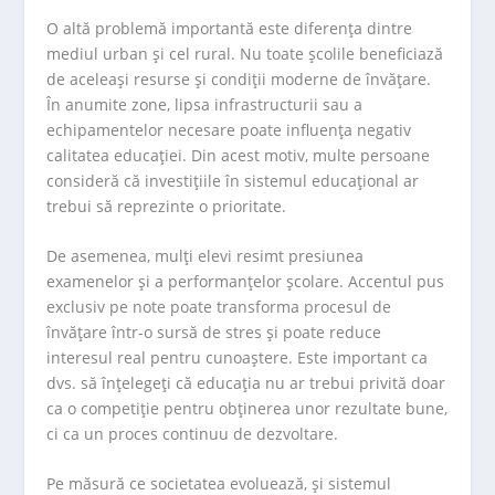
O altă problemă importantă este diferența dintre
mediul urban și cel rural. Nu toate școlile beneficiază
de aceleași resurse și condiții moderne de învățare.
În anumite zone, lipsa infrastructurii sau a
echipamentelor necesare poate influența negativ
calitatea educației. Din acest motiv, multe persoane
consideră că investițiile în sistemul educațional ar
trebui să reprezinte o prioritate.
De asemenea, mulți elevi resimt presiunea
examenelor și a performanțelor școlare. Accentul pus
exclusiv pe note poate transforma procesul de
învățare într-o sursă de stres și poate reduce
interesul real pentru cunoaștere. Este important ca
dvs. să înțelegeți că educația nu ar trebui privită doar
ca o competiție pentru obținerea unor rezultate bune,
ci ca un proces continuu de dezvoltare.
Pe măsură ce societatea evoluează, și sistemul