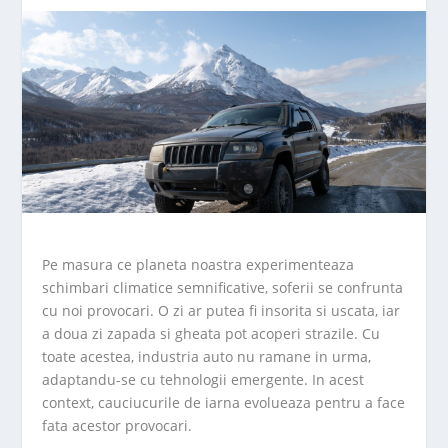
Pe masura ce planeta noastra experimenteaza
schimbari climatice semnificative, soferii se confrunta
cu noi provocari. O zi ar putea fi insorita si uscata, iar
a doua zi zapada si gheata pot acoperi strazile. Cu
toate acestea, industria auto nu ramane in urma,
adaptandu-se cu tehnologii emergente. In acest
context, cauciucurile de iarna evolueaza pentru a face
fata acestor provocari.