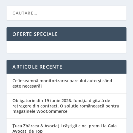
OFERTE SPECIALE
ARTICOLE RECENTE
Ce înseamnă monitorizarea parcului auto și când
este necesară?
Obligatorie din 19 iunie 2026: funcția digitală de
retragere din contract. O soluție românească pentru
magazinele WooCommerce
Țuca Zbârcea & Asociații câștigă cinci premii la Gala
Avocați de Top