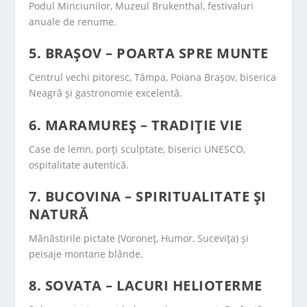
Podul Minciunilor, Muzeul Brukenthal, festivaluri
anuale de renume.
5. BRAȘOV – POARTA SPRE MUNTE
Centrul vechi pitoresc, Tâmpa, Poiana Brașov, biserica
Neagră și gastronomie excelentă.
6. MARAMUREȘ – TRADIȚIE VIE
Case de lemn, porți sculptate, biserici UNESCO,
ospitalitate autentică.
7. BUCOVINA – SPIRITUALITATE ȘI
NATURĂ
Mănăstirile pictate (Voroneț, Humor, Sucevița) și
peisaje montane blânde.
8. SOVATA – LACURI HELIOTERME