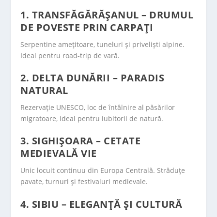
1. TRANSFĂGĂRĂȘANUL – DRUMUL
DE POVESTE PRIN CARPAȚI
Serpentine amețitoare, tuneluri și priveliști alpine.
Ideal pentru road-trip de vară.
2. DELTA DUNĂRII – PARADIS
NATURAL
Rezervație UNESCO, loc de întâlnire al păsărilor
migratoare, ideal pentru iubitorii de natură.
3. SIGHIȘOARA – CETATE
MEDIEVALĂ VIE
Unic locuit continuu din Europa Centrală. Străduțe
pavate, turnuri și festivaluri medievale.
4. SIBIU – ELEGANȚĂ ȘI CULTURĂ