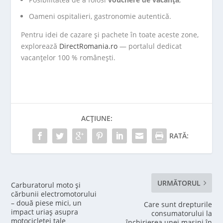
Oameni ospitalieri, gastronomie autentică.
Pentru idei de cazare și pachete în toate aceste zone,
explorează
DirectRomania.ro
— portalul dedicat
vacanțelor 100 % românești.
ACȚIUNE:
RATĂ:
URMĂTORUL
Carburatorul moto și
cărbunii electromotorului
– două piese mici, un
Care sunt drepturile
impact uriaș asupra
consumatorului la
motocicletei tale
închirierea unei mașini în