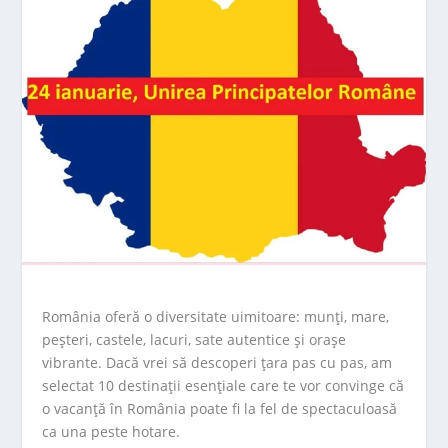
România oferă o diversitate uimitoare: munți, mare,
peșteri, castele, lacuri, sate autentice și orașe
vibrante. Dacă vrei să descoperi țara pas cu pas, am
selectat 10 destinații esențiale care te vor convinge că
o vacanță în România poate fi la fel de spectaculoasă
ca una peste hotare.