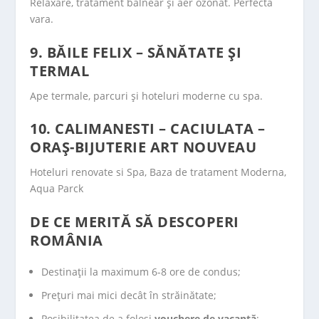
Relaxare, tratament balnear și aer ozonat. Perfectă
vara.
9. BĂILE FELIX – SĂNĂTATE ȘI
TERMAL
Ape termale, parcuri și hoteluri moderne cu spa.
10. CALIMANESTI – CACIULATA –
ORAȘ-BIJUTERIE ART NOUVEAU
Hoteluri renovate si Spa, Baza de tratament Moderna,
Aqua Parck
DE CE MERITĂ SĂ DESCOPERI
ROMÂNIA
Destinații la maximum 6-8 ore de condus;
Prețuri mai mici decât în străinătate;
Posibilitatea de a folosi
vouchere de vacanță
;