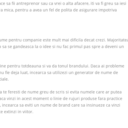
e sa fii antreprenor sau ca vrei o alta afacere, iti va fi greu sa iesi
ra mica, pentru a avea un fel de polita de asigurare impotriva
ume pentru companie este mult mai dificila decat crezi. Majoritate
sa se gandeasca la o idee si nu fac primul pas spre a deveni un
ine pentru totdeauna si va da tonul brandului. Daca ai probleme
u fie deja luat, incearca sa utilizezi un generator de nume de
iale.
 te feresti de nume greu de scris si evita numele care ar putea
daca vinzi in acest moment o linie de rujuri produse fara practice
 incearca sa eviti un nume de brand care sa insinueze ca vinzi
 extinzi in viitor.