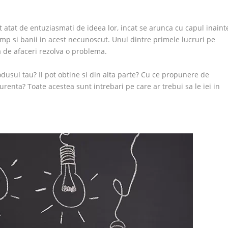
nt atat de entuziasmati de ideea lor, incat se arunca cu capul inaint
timp si banii in acest necunoscut. Unul dintre primele lucruri pe
ta de afaceri rezolva o problema.
odusul tau? Il pot obtine si din alta parte? Cu ce propunere de
curenta? Toate acestea sunt intrebari pe care ar trebui sa le iei in