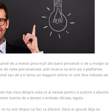
ainte de a investi prea mult din banii personali si de a incepe sa
tie de rame personalizate, poti incerca sa vinzi pe o platforma
nal sau de a-ti lansa un magazin online in care fara indoiala vei
 idee mai clara despre ceea ce ai nevoie pentru a sustine o afacere.
mele inainte de a deveni o entitate oficiala, legala.
i ce nu esti dispus sa faci ca afacere. Daca ai apucat deja sa