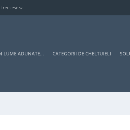
i reusesc sa ...
IN LUME ADUNATE…
CATEGORII DE CHELTUIELI
SOL