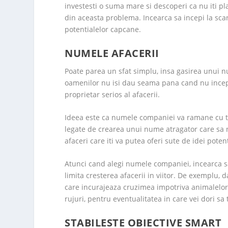
investesti o suma mare si descoperi ca nu iti plac
din aceasta problema. Incearca sa incepi la sca
potentialelor capcane.
NUMELE AFACERII
Poate parea un sfat simplu, insa gasirea unui n
oamenilor nu isi dau seama pana cand nu incep 
proprietar serios al afacerii.
Ideea este ca numele companiei va ramane cu t
legate de crearea unui nume atragator care sa n
afaceri care iti va putea oferi sute de idei potent
Atunci cand alegi numele companiei, incearca sa
limita cresterea afacerii in viitor. De exemplu, 
care incurajeaza cruzimea impotriva animalelor,
rujuri, pentru eventualitatea in care vei dori sa te
STABILESTE OBIECTIVE SMART