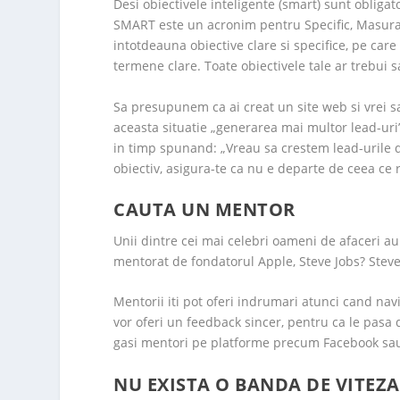
Desi obiectivele inteligente (smart) sunt obliga
SMART este un acronim pentru Specific, Masurabi
intotdeauna obiective clare si specifice, pe care 
termene clare. Toate obiectivele tale ar trebui sa
Sa presupunem ca ai creat un site web si vrei sa
aceasta situatie „generarea mai multor lead-uri” 
in timp spunand: „Vreau sa crestem lead-urile d
obiectiv, asigura-te ca nu e departe de ceea ce 
CAUTA UN MENTOR
Unii dintre cei mai celebri oameni de afaceri au
mentorat de fondatorul Apple, Steve Jobs? Steve
Mentorii iti pot oferi indrumari atunci cand navi
vor oferi un feedback sincer, pentru ca le pasa de
gasi mentori pe platforme precum Facebook sa
NU EXISTA O BANDA DE VITEZA