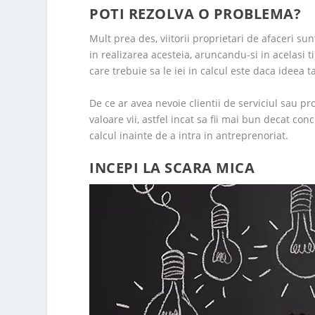
POTI REZOLVA O PROBLEMA?
Mult prea des, viitorii proprietari de afaceri su
in realizarea acesteia, aruncandu-si in acelasi 
care trebuie sa le iei in calcul este daca ideea 
De ce ar avea nevoie clientii de serviciul sau pr
valoare vii, astfel incat sa fii mai bun decat con
calcul inainte de a intra in antreprenoriat.
INCEPI LA SCARA MICA