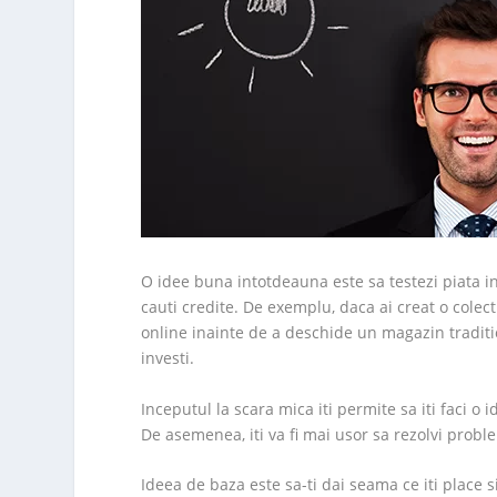
O idee buna intotdeauna este sa testezi piata in
cauti credite. De exemplu, daca ai creat o colec
online inainte de a deschide un magazin traditio
investi.
Inceputul la scara mica iti permite sa iti faci o
De asemenea, iti va fi mai usor sa rezolvi proble
Ideea de baza este sa-ti dai seama ce iti place s