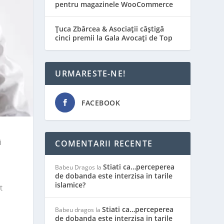
pentru magazinele WooCommerce
Țuca Zbârcea & Asociații câștigă
cinci premii la Gala Avocați de Top
URMARESTE-NE!
FACEBOOK
i
COMENTARII RECENTE
Stiati ca…perceperea
Babeu Dragos
la
de dobanda este interzisa in tarile
islamice?
t
Stiati ca…perceperea
Babeu dragos
la
de dobanda este interzisa in tarile