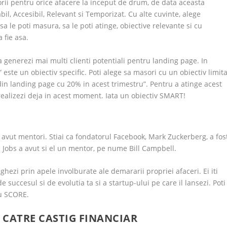
torii pentru orice afacere la inceput de drum, de data aceasta
l, Accesibil, Relevant si Temporizat. Cu alte cuvinte, alege
sa le poti masura, sa le poti atinge, obiective relevante si cu
 fie asa.
 generezi mai multi clienti potentiali pentru landing page. In
este un obiectiv specific. Poti alege sa masori cu un obiectiv limita
in landing page cu 20% in acest trimestru”. Pentru a atinge acest
realizezi deja in acest moment. Iata un obiectiv SMART!
 avut mentori. Stiai ca fondatorul Facebook, Mark Zuckerberg, a fos
 Jobs a avut si el un mentor, pe nume Bill Campbell.
ghezi prin apele involburate ale demararii propriei afaceri. Ei iti
 succesul si de evolutia ta si a startup-ului pe care il lansezi. Poti
u SCORE.
 CATRE CASTIG FINANCIAR