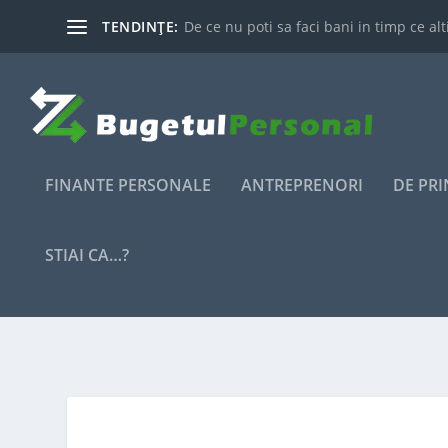
TENDINȚE:
De ce nu poti sa faci bani in timp ce alti
FINANTE PERSONALE
ANTREPRENORI
DE PR
STIAI CA…?