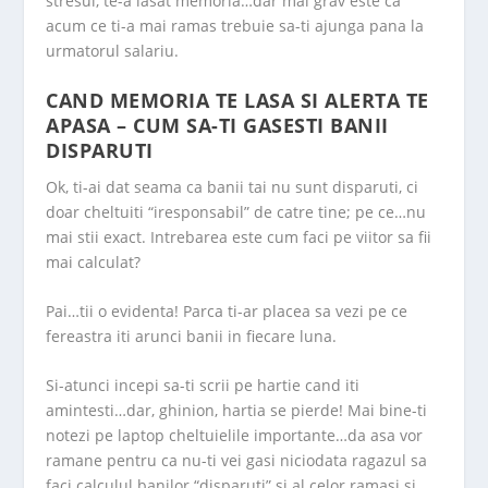
stresul, te-a lasat memoria…dar mai grav este ca
acum ce ti-a mai ramas trebuie sa-ti ajunga pana la
urmatorul salariu.
CAND MEMORIA TE LASA SI ALERTA TE
APASA – CUM SA-TI GASESTI BANII
DISPARUTI
Ok, ti-ai dat seama ca banii tai nu sunt disparuti, ci
doar cheltuiti “iresponsabil” de catre tine; pe ce…nu
mai stii exact. Intrebarea este cum faci pe viitor sa fii
mai calculat?
Pai…tii o evidenta! Parca ti-ar placea sa vezi pe ce
fereastra iti arunci banii in fiecare luna.
Si-atunci incepi sa-ti scrii pe hartie cand iti
amintesti…dar, ghinion, hartia se pierde! Mai bine-ti
notezi pe laptop cheltuielile importante…da asa vor
ramane pentru ca nu-ti vei gasi niciodata ragazul sa
faci calculul banilor “disparuti” si al celor ramasi si