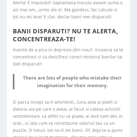
Alerta! E imposibil! Saptamana trecuta aveam suma x,
azi mai am…urme ale ei. Ma gandesc, fac calcule si
tot nu-mi iese! E clar, declar banii mei disparuti!
BANII DISPARUTI? NU TE ALERTA,
CONCENTREAZA-TE!
Inainte de a pica in depresie (din nou!) incearca sa te
concentrezi si sa descifrezi corect misterul banilor tai
dati disparuti!
There are lots of people who mistake their
imagination for their memory.
Si parca incepi sa-ti amintesti…luna asta ai platit si
datoria aia pe care o aveai, ai facut si cateva achizitii
vestimentare, ca altfel nu se poate, ai iesit cam des in
oras…si iata cum se recompune salariul tau ca un
puzzle. Si totusi, tot nu-ti ies banii. Of, deja te-a ajuns