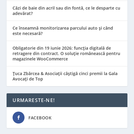
Căzi de baie din acril sau din fontă, ce le desparte cu
adevărat?
Ce înseamnă monitorizarea parcului auto și când
este necesară?
Obligatorie din 19 iunie 2026: funcția digitală de
retragere din contract. O soluție românească pentru
magazinele WooCommerce
Țuca Zbârcea & Asociații câștigă cinci premii la Gala
Avocați de Top
URMARESTE-NE!
FACEBOOK