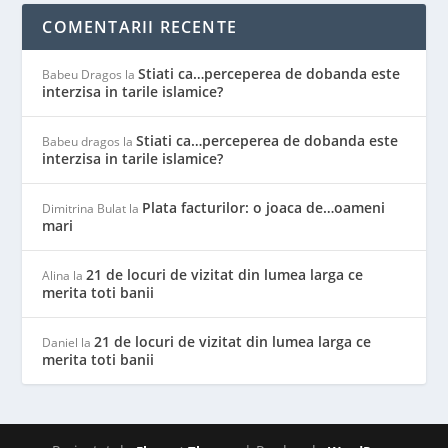
COMENTARII RECENTE
Stiati ca…perceperea de dobanda este
Babeu Dragos
la
interzisa in tarile islamice?
Stiati ca…perceperea de dobanda este
Babeu dragos
la
interzisa in tarile islamice?
Plata facturilor: o joaca de…oameni
Dimitrina Bulat
la
mari
21 de locuri de vizitat din lumea larga ce
Alina
la
merita toti banii
21 de locuri de vizitat din lumea larga ce
Daniel
la
merita toti banii