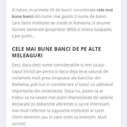
Si totusi, in primele 50 de banci considerate
cele mai
bune banci
din lume, mai gasim 2 nume de banci
care detin institutie de credit in Romania, si anume:
Societe Generale (proprietar BRD) si Intesa Saopaolo.
Cam putin…
CELE MAI BUNE BANCI DE PE ALTE
MELEAGURI
Deci, daca detii sume considerabile si vrei sa pui
capul linistit pe perna si daca deja te-ai saturat de
reclamele mult prea siropoase ale bancilor din
Romania, poti lua in considerare si banci cu adevarat
importante din strainatate. Daca nu, poate ca ar
trebui sa ne lasam mai putin impresionati de valorile
declarate (si dobanzile aferente) si sa ne interesam
mai mult referitor la siguranta institutiei al carei
client devenim sau in care vrem sa investim. Mult
succes!