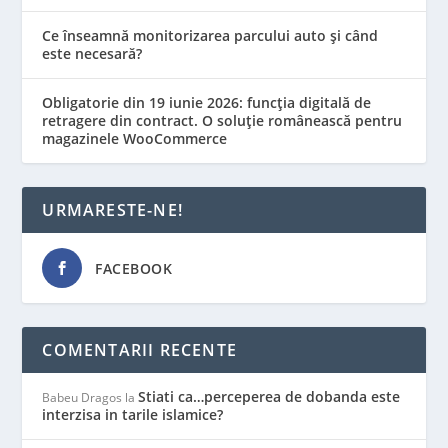
Ce înseamnă monitorizarea parcului auto și când
este necesară?
Obligatorie din 19 iunie 2026: funcția digitală de
retragere din contract. O soluție românească pentru
magazinele WooCommerce
URMARESTE-NE!
FACEBOOK
COMENTARII RECENTE
Stiati ca…perceperea de dobanda este
Babeu Dragos
la
interzisa in tarile islamice?