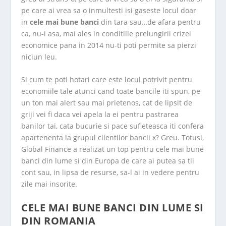
pe care ai vrea sa o inmultesti isi gaseste locul doar
in
cele mai bune banci
din tara sau…de afara pentru
ca, nu-i asa, mai ales in conditiile prelungirii crizei
economice pana in 2014 nu-ti poti permite sa pierzi
niciun leu.
Si cum te poti hotari care este locul potrivit pentru
economiile tale atunci cand toate bancile iti spun, pe
un ton mai alert sau mai prietenos, cat de lipsit de
griji vei fi daca vei apela la ei pentru pastrarea
banilor tai, cata bucurie si pace sufleteasca iti confera
apartenenta la grupul clientilor bancii x? Greu. Totusi,
Global Finance a realizat un top pentru cele mai bune
banci din lume si din Europa de care ai putea sa tii
cont sau, in lipsa de resurse, sa-l ai in vedere pentru
zile mai insorite.
CELE MAI BUNE BANCI DIN LUME SI
DIN ROMANIA