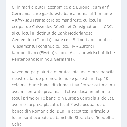
Ci in marile puteri economice ale Europei, cum ar fi
Germania, care gazduieste banca numarul 1 in lume
– KfW- sau Franta care se mandreste cu locul II
ocupat de Caisse des Dépôts et Consignations – CDC,
si cu locul III detinut de Bank Nederlandse
Gemeenten (Olanda), toate cele 3 fiind banci publice.
Clasamentul continua cu locul IV – Zürcher
Kantonalbank (Elvetia) si locul V – Landwirtschaftliche
Rentenbank (din nou, Germania).
Revenind pe plaiurile mioritice, niciuna dintre bancile
noastre atat de promovate nu se gaseste in Top 10
cele mai bune banci din lume si, sa fim seriosi, nici nu
aveam sperante prea mari. Totusi, daca ne uitam la
topul primelor 10 banci din Europa Centrala si de Est,
avem o surpriza placuta: locul 7 este ocupat de o
banca din Romania,de BCR. In acest top, primele 3
locuri sunt ocupate de banci din Slovacia si Republica
Ceha.