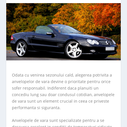
Odata cu venirea sezonului cald, alegerea potrivita a
anvelopelor de vara devine o prioritate pentru orice
sofer responsabil. Indiferent daca planuiti un
concediu lung sau doar condusul cotidian, anvelopele
de vara sunt un element crucial in ceea ce priveste
performanta si siguranta.
Anvelopele de vara sunt specializate pentru a se
descurca excelent in conditii de temperaturi ridicate,