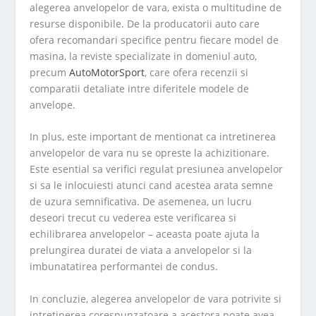
alegerea anvelopelor de vara, exista o multitudine de
resurse disponibile. De la producatorii auto care
ofera recomandari specifice pentru fiecare model de
masina, la reviste specializate in domeniul auto,
precum
AutoMotorSport
, care ofera recenzii si
comparatii detaliate intre diferitele modele de
anvelope.
In plus, este important de mentionat ca intretinerea
anvelopelor de vara nu se opreste la achizitionare.
Este esential sa verifici regulat presiunea anvelopelor
si sa le inlocuiesti atunci cand acestea arata semne
de uzura semnificativa. De asemenea, un lucru
deseori trecut cu vederea este verificarea si
echilibrarea anvelopelor – aceasta poate ajuta la
prelungirea duratei de viata a anvelopelor si la
imbunatatirea performantei de condus.
In concluzie, alegerea anvelopelor de vara potrivite si
intretinerea corespunzatoare a acestora poate avea