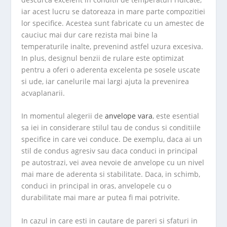
iar acest lucru se datoreaza in mare parte compozitiei
lor specifice. Acestea sunt fabricate cu un amestec de
cauciuc mai dur care rezista mai bine la
temperaturile inalte, prevenind astfel uzura excesiva.
In plus, designul benzii de rulare este optimizat
pentru a oferi o aderenta excelenta pe sosele uscate
si ude, iar canelurile mai largi ajuta la prevenirea
acvaplanarii.
In momentul alegerii de
anvelope vara
, este esential
sa iei in considerare stilul tau de condus si conditiile
specifice in care vei conduce. De exemplu, daca ai un
stil de condus agresiv sau daca conduci in principal
pe autostrazi, vei avea nevoie de anvelope cu un nivel
mai mare de aderenta si stabilitate. Daca, in schimb,
conduci in principal in oras, anvelopele cu o
durabilitate mai mare ar putea fi mai potrivite.
In cazul in care esti in cautare de pareri si sfaturi in