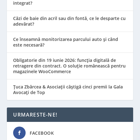
integrat?
Căzi de baie din acril sau din fontă, ce le desparte cu
adevărat?
Ce înseamnă monitorizarea parcului auto și când
este necesară?
Obligatorie din 19 iunie 2026: funcția digitală de
retragere din contract. O soluție românească pentru
magazinele WooCommerce
Țuca Zbârcea & Asociații câștigă cinci premii la Gala
Avocați de Top
URMARESTE-NE!
FACEBOOK