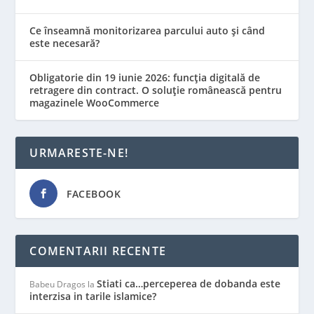
Ce înseamnă monitorizarea parcului auto și când
este necesară?
Obligatorie din 19 iunie 2026: funcția digitală de
retragere din contract. O soluție românească pentru
magazinele WooCommerce
URMARESTE-NE!
FACEBOOK
COMENTARII RECENTE
Stiati ca…perceperea de dobanda este
Babeu Dragos
la
interzisa in tarile islamice?