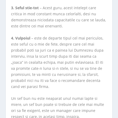
3. Seful stie-tot
– Acest guru, acest intelept care
critica in mod constant munca celorlalti, desi nu
demonstreaza niciodata capacitatile cu care se lauda,
este dintre cei mai enervanti.
4. Vulpoiul
– este de departe tipul cel mai periculos,
este seful cu o mie de fete, despre care cel mai
probabil poti sa juri ca e painea lui Dumnezeu dupa
interviu, insa la scurt timp dupa iti dai seama ca
„joaca” in cealalta echipa, mai putin evlavioasa. El iti
va promite cate-n luna si-n stele, si nu se va tine de
promisiuni, te va minti cu nerusinare si, la sfarsit,
probabil nici nu iti va face o recomandare decenta
cand vei parasi firma.
Un sef bun nu este neaparat unul numai lapte si
miere, un sef bun poate si trebuie de cele mai multe
ori sa fie exigent, este un manager care impune
respect si care, in acelasi timp, inspira.