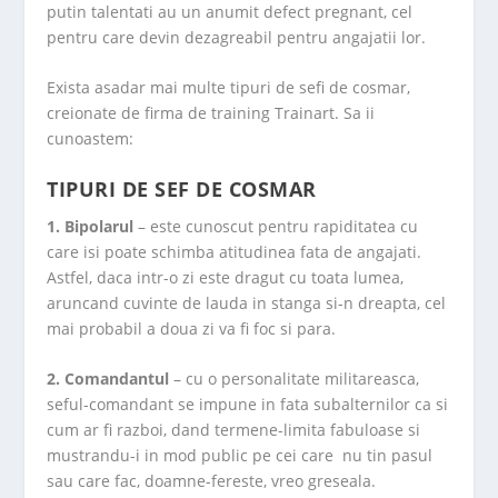
putin talentati au un anumit defect pregnant, cel
pentru care devin dezagreabil pentru angajatii lor.
Exista asadar mai multe tipuri de sefi de cosmar,
creionate de firma de training Trainart. Sa ii
cunoastem:
TIPURI DE SEF DE COSMAR
1. Bipolarul
– este cunoscut pentru rapiditatea cu
care isi poate schimba atitudinea fata de angajati.
Astfel, daca intr-o zi este dragut cu toata lumea,
aruncand cuvinte de lauda in stanga si-n dreapta, cel
mai probabil a doua zi va fi foc si para.
2. Comandantul
– cu o personalitate militareasca,
seful-comandant se impune in fata subalternilor ca si
cum ar fi razboi, dand termene-limita fabuloase si
mustrandu-i in mod public pe cei care nu tin pasul
sau care fac, doamne-fereste, vreo greseala.