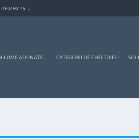
i reusesc sa ...
IN LUME ADUNATE…
CATEGORII DE CHELTUIELI
SOL