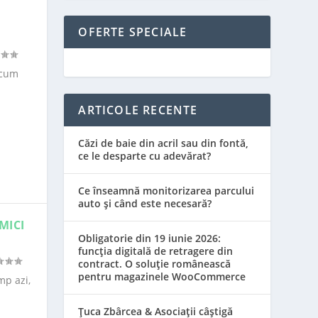
OFERTE SPECIALE
 cum
ARTICOLE RECENTE
Căzi de baie din acril sau din fontă,
ce le desparte cu adevărat?
Ce înseamnă monitorizarea parcului
auto și când este necesară?
MICI
Obligatorie din 19 iunie 2026:
funcția digitală de retragere din
contract. O soluție românească
pentru magazinele WooCommerce
mp azi,
Țuca Zbârcea & Asociații câștigă