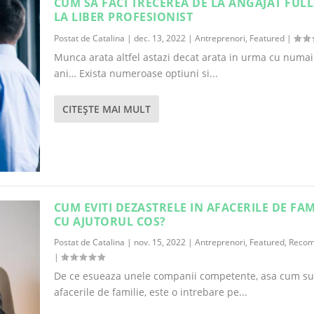
CUM SA FACI TRECEREA DE LA ANGAJAT FULL
LA LIBER PROFESIONIST
Postat de
Catalina
|
dec. 13, 2022
|
Antreprenori
,
Featured
|
Munca arata altfel astazi decat arata in urma cu numai
ani… Exista numeroase optiuni si...
CITEŞTE MAI MULT
CUM EVITI DEZASTRELE IN AFACERILE DE FAM
CU AJUTORUL COS?
Postat de
Catalina
|
nov. 15, 2022
|
Antreprenori
,
Featured
,
Recom
|
De ce esueaza unele companii competente, asa cum su
afacerile de familie, este o intrebare pe...