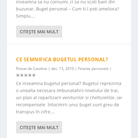
inseamna sa nu consumi, ci sa nu scoti bani din
buzunar. Buget personal – Cum ti-l poti ameliora?
Simplu....
CITEŞTE MAI MULT
CE SEMNIFICA BUGETUL PERSONAL?
Postat de
Catalina
|
dec. 15, 2010
|
Finante personale
|
Ce inseamna bugetul personal? Bugetul reprezinta
o uneal­ta necesara imbunatatirii nivelului de trai,
un plan al repartizarii veniturilor si cheltuielilor, iar
recompensele întocmirii unui buget sunt greu de
transpus în cifre....
CITEŞTE MAI MULT