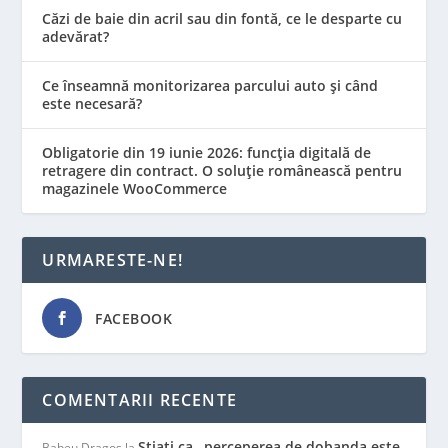
Căzi de baie din acril sau din fontă, ce le desparte cu
adevărat?
Ce înseamnă monitorizarea parcului auto și când
este necesară?
Obligatorie din 19 iunie 2026: funcția digitală de
retragere din contract. O soluție românească pentru
magazinele WooCommerce
URMARESTE-NE!
FACEBOOK
COMENTARII RECENTE
Stiati ca…perceperea de dobanda este
Babeu Dragos
la