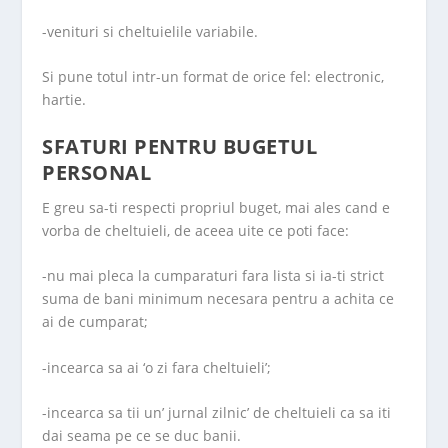
-venituri si cheltuielile varia­bile.
Si pune totul intr-un format de orice fel: electronic,
hartie.
SFATURI PENTRU BUGETUL
PERSONAL
E greu sa-ti respecti propriul buget, mai ales cand e
vorba de cheltuieli, de aceea uite ce poti face:
-nu mai pleca la cumparaturi fara lista si ia-ti strict
suma de bani minimum necesara pentru a achita ce
ai de cumparat;
-incearca sa ai ‘o zi fara cheltuieli’;
-incearca sa tii un’ jurnal zilnic’ de cheltuieli ca sa iti
dai seama pe ce se duc banii.