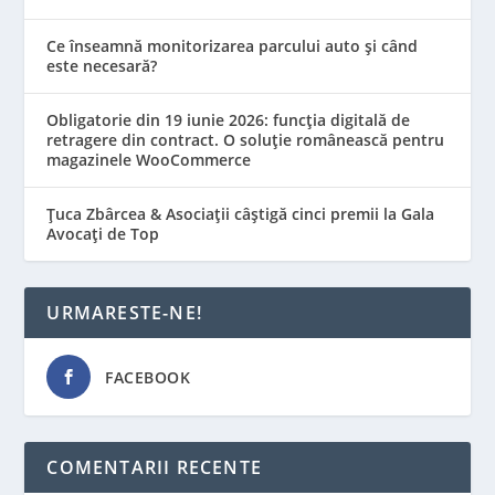
Ce înseamnă monitorizarea parcului auto și când
este necesară?
Obligatorie din 19 iunie 2026: funcția digitală de
retragere din contract. O soluție românească pentru
magazinele WooCommerce
Țuca Zbârcea & Asociații câștigă cinci premii la Gala
Avocați de Top
URMARESTE-NE!
FACEBOOK
COMENTARII RECENTE