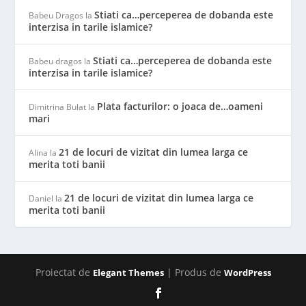
Stiati ca…perceperea de dobanda este
Babeu Dragos
la
interzisa in tarile islamice?
Stiati ca…perceperea de dobanda este
Babeu dragos
la
interzisa in tarile islamice?
Plata facturilor: o joaca de…oameni
Dimitrina Bulat
la
mari
21 de locuri de vizitat din lumea larga ce
Alina
la
merita toti banii
21 de locuri de vizitat din lumea larga ce
Daniel
la
merita toti banii
Proiectat de
| Produs de
Elegant Themes
WordPress