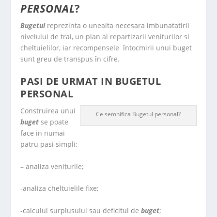
PERSONAL
?
Bugetul
reprezinta o uneal­ta necesara imbunatatirii
nivelului de trai, un plan al repartizarii veniturilor si
cheltuielilor, iar recompensele întocmirii unui buget
sunt greu de transpus în cifre.
PASI DE URMAT IN BUGETUL
PERSONAL
Construirea unui
Ce semnifica Bugetul personal?
buget
se poate
face in numai
patru pasi simpli:
– analiza veniturile;
-analiza cheltuielile fixe;
-calculul surplusului sau deficitul de
buget
;