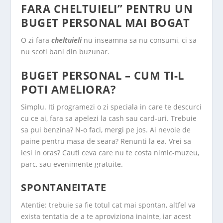
FARA CHELTUIELI” PENTRU UN
BUGET PERSONAL MAI BOGAT
O zi fara
cheltuieli
nu inseamna sa nu consumi, ci sa
nu scoti bani din buzunar.
BUGET PERSONAL – CUM TI-L
POTI AMELIORA?
Simplu. Iti programezi o zi speciala in care te descurci
cu ce ai, fara sa apelezi la cash sau card-uri. Trebuie
sa pui benzina? N-o faci, mergi pe jos. Ai nevoie de
paine pentru masa de seara? Renunti la ea. Vrei sa
iesi in oras? Cauti ceva care nu te costa nimic-muzeu,
parc, sau evenimente gratuite.
SPONTANEITATE
Atentie: trebuie sa fie totul cat mai spontan, altfel va
exista tentatia de a te aproviziona inainte, iar acest