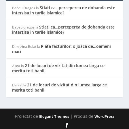
Stiati ca…perceperea de dobanda este
Babeu Dragos
la
interzisa in tarile islamice?
Stiati ca…perceperea de dobanda este
Babeu dragos
la
interzisa in tarile islamice?
Plata facturilor: o joaca de…oameni
Dimitrina Bulat
la
mari
21 de locuri de vizitat din lumea larga ce
Alina
la
merita toti banii
21 de locuri de vizitat din lumea larga ce
Daniel
la
merita toti banii
Proiectat de
| Produs de
Elegant Themes
WordPress