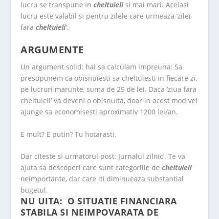
lucru se transpune in
cheltuieli
si mai mari. Acelasi
lucru este valabil si pentru zilele care urmeaza ‘zilei
fara
cheltuieli
’
.
ARGUMENTE
Un argument solid: hai sa calculam impreuna: Sa
presupunem ca obisnuiesti sa cheltuiesti in fiecare zi,
pe lucruri marunte, suma de 25 de lei. Daca ‘ziua fara
cheltuieli’ va deveni o obisnuita, doar in acest mod vei
ajunge sa economisesti aproximativ 1200 lei/an.
E mult? E putin? Tu hotarasti.
Dar citeste si urmatorul post: Jurnalul zilnic’. Te va
ajuta sa descoperi care sunt categoriile de
cheltuieli
neimportante, dar care iti diminueaza substantial
bugetul.
NU UITA: O SITUATIE FINANCIARA
STABILA SI NEIMPOVARATA DE