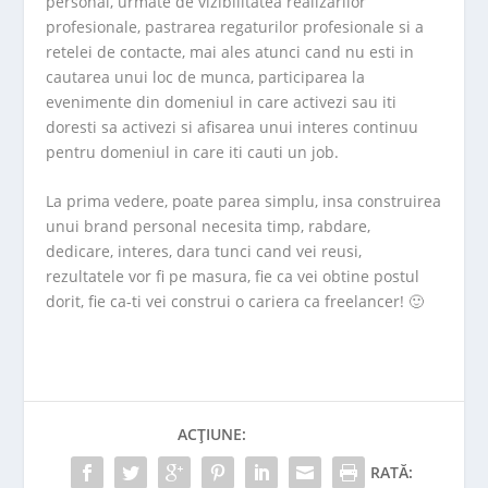
personal, urmate de vizibilitatea realizarilor
profesionale, pastrarea regaturilor profesionale si a
retelei de contacte, mai ales atunci cand nu esti in
cautarea unui loc de munca, participarea la
evenimente din domeniul in care activezi sau iti
doresti sa activezi si afisarea unui interes continuu
pentru domeniul in care iti cauti un job.
La prima vedere, poate parea simplu, insa construirea
unui brand personal necesita timp, rabdare,
dedicare, interes, dara tunci cand vei reusi,
rezultatele vor fi pe masura, fie ca vei obtine postul
dorit, fie ca-ti vei construi o cariera ca freelancer! 🙂
ACȚIUNE:
RATĂ: