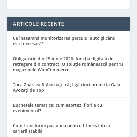
ARTICOLE RECENTE
Ce înseamnă monitorizarea parcului auto și când
este necesară?
Obligatorie din 19 iunie 2026: funcția digitală de
retragere din contract. O soluție românească pentru
magazinele WooCommerce
Țuca Zbârcea & Asociații câștigă cinci premii la Gala
Avocați de Top
Buchetele tematice: cum asortezi florile cu
evenimentul?
Cum transformi pasiunea pentru fitness într-o
carieră stabilă