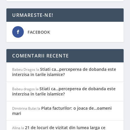
URMARESTE-NE!
FACEBOOK
COMENTARII RECENTE
Stiati ca…perceperea de dobanda este
Babeu Dragos
la
interzisa in tarile islamice?
Stiati ca…perceperea de dobanda este
Babeu dragos
la
interzisa in tarile islamice?
Plata facturilor: o joaca de…oameni
Dimitrina Bulat
la
mari
21 de locuri de vizitat din lumea larga ce
Alina
la