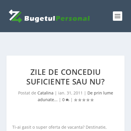
ZILE DE CONCEDIU
SUFICIENTE SAU NU?
Postat de
Catalina
|
ian. 31, 2011
|
De prin lume
adunate...
|
0
|
Ti-ai gasit o super oferta de vacanta? Destinatie,