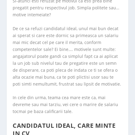
Si-atunci esti refuzat pe motivul ca esti prea bine
pregatit pentru respectivul job. Simpla politete sau…
motive intemeiate?
De ce sa refuzi candidatul ideal, unul mai bun decat
ai sperat si care este dornic sa primeasca un salariu
mai mic decat cel pe care il merita, conform
competentelor sale? Ei bine…. motivele sunt multe:
angajatorul poate gandi ca simplul fapt ca ai aplicat
la un job sub nivelul tau de pregatire este un semn
de disperare, ca poti pleca de indata ce ti se ofera o
alta ocazie mai buna, ca te poti plictisi usor sau te
poti simti nemultumit, frustrat sau lipsit de motivatie.
In cele din urma, teama cea mare este ca, mai
devreme sau mai tarziu, vei cere o marire de salariu
tocmai pe baza calificarii tale.
CANDIDATUL IDEAL, CARE MINTE
IN CV