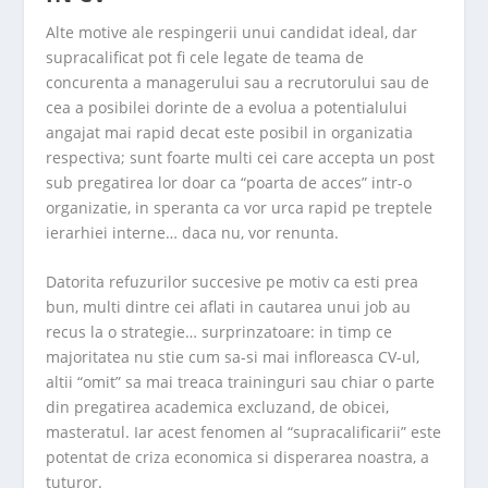
Alte motive ale respingerii unui candidat ideal, dar
supracalificat pot fi cele legate de teama de
concurenta a managerului sau a recrutorului sau de
cea a posibilei dorinte de a evolua a potentialului
angajat mai rapid decat este posibil in organizatia
respectiva; sunt foarte multi cei care accepta un post
sub pregatirea lor doar ca “poarta de acces” intr-o
organizatie, in speranta ca vor urca rapid pe treptele
ierarhiei interne… daca nu, vor renunta.
Datorita refuzurilor succesive pe motiv ca esti prea
bun, multi dintre cei aflati in cautarea unui job au
recus la o strategie… surprinzatoare: in timp ce
majoritatea nu stie cum sa-si mai infloreasca CV-ul,
altii “omit” sa mai treaca traininguri sau chiar o parte
din pregatirea academica excluzand, de obicei,
masteratul. Iar acest fenomen al “supracalificarii” este
potentat de criza economica si disperarea noastra, a
tuturor.