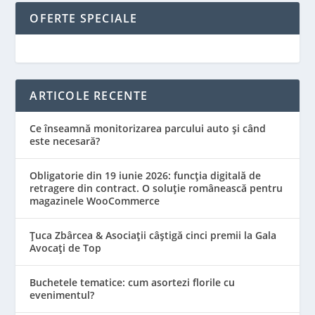
OFERTE SPECIALE
ARTICOLE RECENTE
Ce înseamnă monitorizarea parcului auto și când
este necesară?
Obligatorie din 19 iunie 2026: funcția digitală de
retragere din contract. O soluție românească pentru
magazinele WooCommerce
Țuca Zbârcea & Asociații câștigă cinci premii la Gala
Avocați de Top
Buchetele tematice: cum asortezi florile cu
evenimentul?