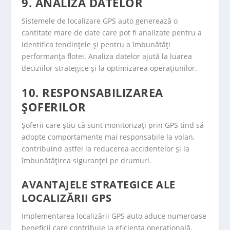
9. ANALIZA DATELOR
Sistemele de localizare GPS auto generează o
cantitate mare de date care pot fi analizate pentru a
identifica tendințele și pentru a îmbunătăți
performanța flotei. Analiza datelor ajută la luarea
deciziilor strategice și la optimizarea operațiunilor.
10. RESPONSABILIZAREA
ȘOFERILOR
Șoferii care știu că sunt monitorizați prin GPS tind să
adopte comportamente mai responsabile la volan,
contribuind astfel la reducerea accidentelor și la
îmbunătățirea siguranței pe drumuri.
AVANTAJELE STRATEGICE ALE
LOCALIZĂRII GPS
Implementarea localizării GPS auto aduce numeroase
beneficii care contribuie la eficiența operațională,