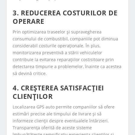
3. REDUCEREA COSTURILOR DE
OPERARE
Prin optimizarea traseelor și supravegherea
consumului de combustibil, companiile pot diminua
considerabil costurile operaționale. În plus,
monitorizarea preventivă a stării vehiculelor
contribuie la evitarea reparațiilor costisitoare prin
detectarea timpurie a problemelor, înainte ca acestea
să devină critice.
4. CREȘTEREA SATISFACȚIEI
CLIENȚILOR
Localizarea GPS auto permite companiilor să ofere
estimări precise ale timpului de livrare și să
informeze clienții despre eventualele întârzieri.
Transparența oferită de aceste sisteme
îmbunătățește semnificativ experiența clienților și