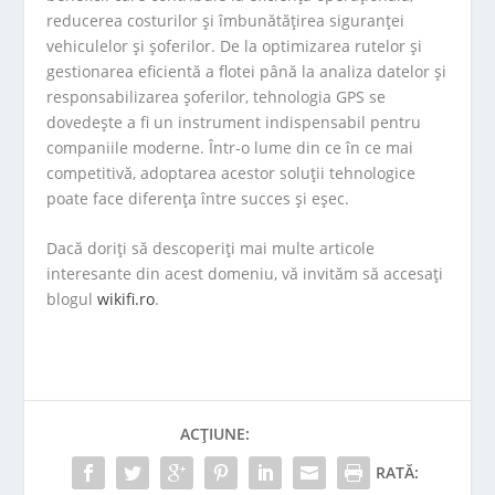
reducerea costurilor și îmbunătățirea siguranței
vehiculelor și șoferilor. De la optimizarea rutelor și
gestionarea eficientă a flotei până la analiza datelor și
responsabilizarea șoferilor, tehnologia GPS se
dovedește a fi un instrument indispensabil pentru
companiile moderne. Într-o lume din ce în ce mai
competitivă, adoptarea acestor soluții tehnologice
poate face diferența între succes și eșec.
Dacă doriți să descoperiți mai multe articole
interesante din acest domeniu, vă invităm să accesați
blogul
wikifi.ro
.
ACȚIUNE:
RATĂ: