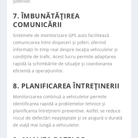
șoferilor.
7. ÎMBUNĂTĂȚIREA
COMUNICĂRII
Sistemele de monitorizare GPS auto facilitează
comunicarea între dispeceri și șoferi, oferind
informații în timp real despre locația vehiculelor și
condițiile de trafic. Acest lucru permite adaptarea
rapidă la schimbările de situație și coordonarea
eficientă a operațiunilor.
8. PLANIFICAREA ÎNTREȚINERII
Monitorizarea continuă a vehiculelor permite
identificarea rapidă a problemelor tehnice și
planificarea întreținerii preventive. Astfel, se reduce
riscul de defectări neașteptate și se asigură o durată
de viață mai lungă a vehiculelor.