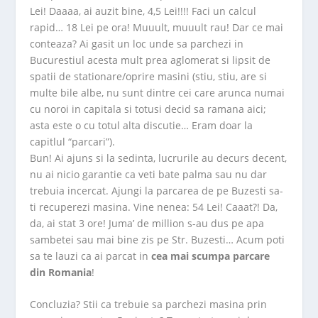
Lei! Daaaa, ai auzit
bine, 4,5 Lei!!!! Faci un calcul
rapid… 18 Lei pe ora! Muuult, muuult rau! Dar ce mai
conteaza? Ai gasit un loc unde sa parchezi in
Bucurestiul acesta mult prea aglomerat si lipsit de
spatii de stationare/oprire masini (stiu, stiu, are si
multe bile albe, nu sunt dintre cei care arunca numai
cu noroi in capitala si totusi decid sa ramana aici;
asta este o cu totul alta discutie… Eram doar la
capitlul “parcari”).
Bun! Ai ajuns si la sedinta, lucrurile au decurs decent,
nu ai nicio garantie ca veti bate palma sau nu dar
trebuia incercat. Ajungi la parcarea de pe Buzesti sa-
ti recuperezi masina. Vine nenea: 54 Lei! Caaat?! Da,
da, ai stat 3 ore! Juma’ de million s-au dus pe apa
sambetei sau mai bine zis pe Str. Buzesti… Acum poti
sa te lauzi ca ai parcat in
cea mai scumpa parcare
din Romania
!
Concluzia? Stii ca trebuie sa parchezi masina prin