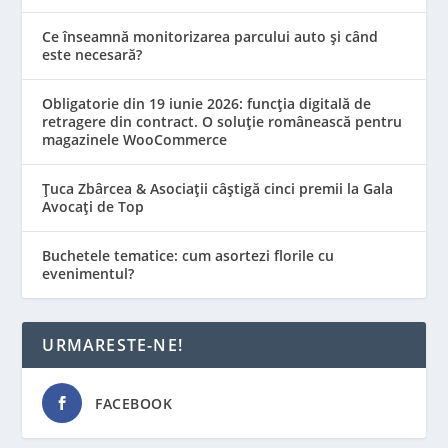
Ce înseamnă monitorizarea parcului auto și când
este necesară?
Obligatorie din 19 iunie 2026: funcția digitală de
retragere din contract. O soluție românească pentru
magazinele WooCommerce
Țuca Zbârcea & Asociații câștigă cinci premii la Gala
Avocați de Top
Buchetele tematice: cum asortezi florile cu
evenimentul?
URMARESTE-NE!
FACEBOOK