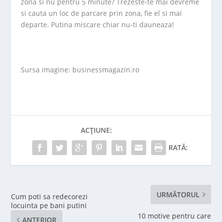
zona si nu pentru 5 minute? Trezeste-te mai devreme
si cauta un loc de parcare prin zona, fie el si mai
departe. Putina miscare chiar nu-ti dauneaza!
Sursa imagine: businessmagazin.ro
ACȚIUNE:
RATĂ:
URMĂTORUL
Cum poti sa redecorezi
locuinta pe bani putini
10 motive pentru care
ANTERIOR