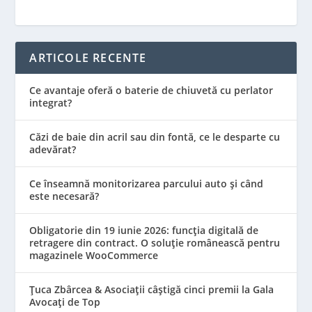
ARTICOLE RECENTE
Ce avantaje oferă o baterie de chiuvetă cu perlator
integrat?
Căzi de baie din acril sau din fontă, ce le desparte cu
adevărat?
Ce înseamnă monitorizarea parcului auto și când
este necesară?
Obligatorie din 19 iunie 2026: funcția digitală de
retragere din contract. O soluție românească pentru
magazinele WooCommerce
Țuca Zbârcea & Asociații câștigă cinci premii la Gala
Avocați de Top