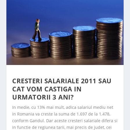
CRESTERI SALARIALE 2011 SAU
CAT VOM CASTIGA IN
URMATORII 3 ANI?
In medie, cu 13% mai mult, adica salariul mediu net
in Romania va creste la suma de 1.697 de la 1.478,
conform Gandul. Dar aceste cresteri salariale difera si
in functie de regiunea tarii, mai precis de judet, cei