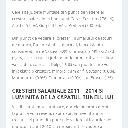
Celelalte judete fruntase din punct de vedere al
cresterii salariale in bani sunt Caras-Severin (278 lei),
Arad (257 lei), Gorj (237 lei) si Prahova (230 lei).
Din punct de vedere al cresterii numarului de locuri
de munca, Bucurestiul este urmat, la o distanta
considerabila de Valcea (4,9%), Timisoara (4%) si Arad
(3,4%). Dar exista si judete unde numarul sararialitor
va scadea, cum ar fi Dolj (-1,9%) sau judete care vor
inregistra o crestere minora, cum ar fi Covasna (0,8%),
Maramures (0,9%), Dambovita (0,9%) sau Brasov (1%).
CRESTERI SALARIALE 2011 – 2014 SI
LUMINITA DE LA CAPATUL TUNELULUI
Vestile sunt imbucuratoare, dar ele nu arata decat
faptul ca vom reveni, usor-usor, la nivelul anilor
trecuti, cel putin din punct de vedere al locurilor de
munca. In anul 2010 s-a inregistrat o scadere a