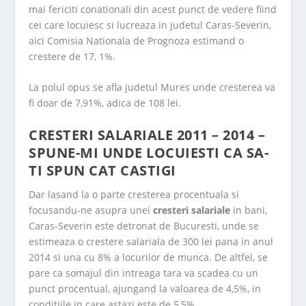
mai fericiti conationali din acest punct de vedere fiind
cei care locuiesc si lucreaza in judetul Caras-Severin,
aici Comisia Nationala de Prognoza estimand o
crestere de 17, 1%.
La polul opus se afla judetul Mures unde cresterea va
fi doar de 7,91%, adica de 108 lei.
CRESTERI SALARIALE 2011 – 2014 –
SPUNE-MI UNDE LOCUIESTI CA SA-
TI SPUN CAT CASTIGI
Dar lasand la o parte cresterea procentuala si
focusandu-ne asupra unei
cresteri salariale
in bani,
Caras-Severin este detronat de Bucuresti, unde se
estimeaza o crestere salariala de 300 lei pana in anul
2014 si una cu 8% a locurilor de munca. De altfel, se
pare ca somajul din intreaga tara va scadea cu un
punct procentual, ajungand la valoarea de 4,5%, in
conditiile in care astazi este de 5,5%.