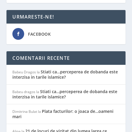
URMARESTE-NE!
FACEBOOK
COMENTARII RECENTE
Stiati ca…perceperea de dobanda este
Babeu Dragos
la
interzisa in tarile islamice?
Stiati ca…perceperea de dobanda este
Babeu dragos
la
interzisa in tarile islamice?
Plata facturilor: o joaca de…oameni
Dimitrina Bulat
la
mari
21 de locuri de vizitat din lumea larga ce
Alina
la