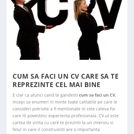
CUM SA FACI UN CV CARE SA TE
REPREZINTE CEL MAI BINE
E clar ca atunci cand te gandesti
cum sa faci un CV
,
incepi sa enumeri in minte toate calitatile pe care le
consideri potrivite a fi mentionate in cele cateva foi
care iti povestesc experienta profesionala. CV-ul este
cartea de vizita cu care te prezinti la un interviu si
felul in care il construiesti are o importanta