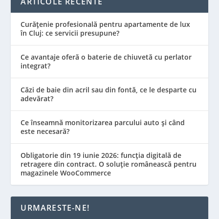
ARTICOLE RECENTE
Curățenie profesională pentru apartamente de lux
în Cluj: ce servicii presupune?
Ce avantaje oferă o baterie de chiuvetă cu perlator
integrat?
Căzi de baie din acril sau din fontă, ce le desparte cu
adevărat?
Ce înseamnă monitorizarea parcului auto și când
este necesară?
Obligatorie din 19 iunie 2026: funcția digitală de
retragere din contract. O soluție românească pentru
magazinele WooCommerce
URMARESTE-NE!