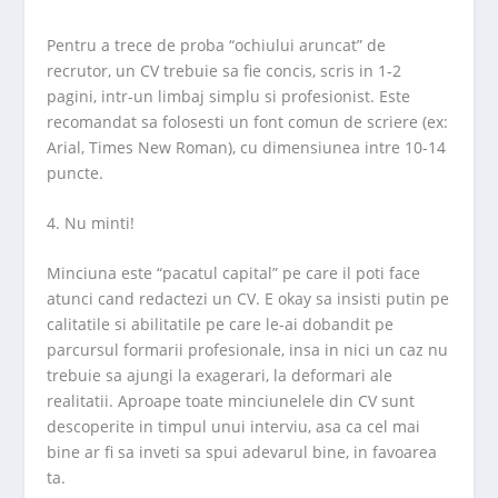
Pentru a trece de proba “ochiului aruncat” de
recrutor, un CV trebuie sa fie concis, scris in 1-2
pagini, intr-un limbaj simplu si profesionist. Este
recomandat sa folosesti un font comun de scriere (ex:
Arial, Times New Roman), cu dimensiunea intre 10-14
puncte.
4. Nu minti!
Minciuna este “pacatul capital” pe care il poti face
atunci cand redactezi un CV. E okay sa insisti putin pe
calitatile si abilitatile pe care le-ai dobandit pe
parcursul formarii profesionale, insa in nici un caz nu
trebuie sa ajungi la exagerari, la deformari ale
realitatii. Aproape toate minciunelele din CV sunt
descoperite in timpul unui interviu, asa ca cel mai
bine ar fi sa inveti sa spui adevarul bine, in favoarea
ta.