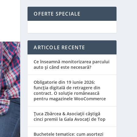
OFERTE SPECIALE
ARTICOLE RECENTE
Ce înseamnă monitorizarea parcului
auto și când este necesară?
Obligatorie din 19 iunie 2026:
funcția digitală de retragere din
contract. O soluție românească
pentru magazinele WooCommerce
Țuca Zbârcea & Asociații câștigă
cinci premii la Gala Avocați de Top
Buchetele tematice: cum asortezi