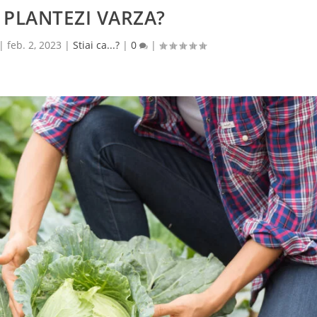
 PLANTEZI VARZA?
|
feb. 2, 2023
|
Stiai ca...?
|
0
|