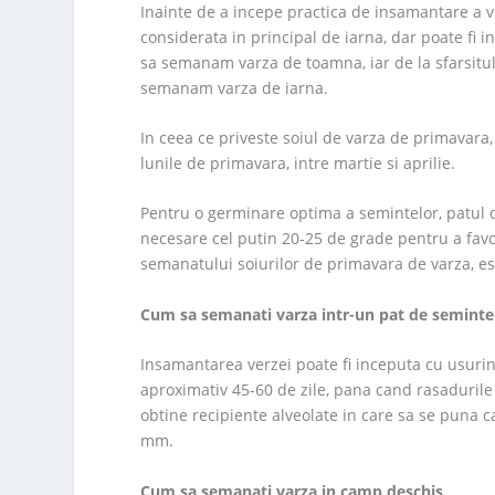
Inainte de a incepe practica de insamantare a 
considerata in principal de iarna, dar poate fi 
sa semanam varza de toamna, iar de la sfarsitul 
semanam varza de iarna.
In ceea ce priveste soiul de varza de primavara, 
lunile de primavara, intre martie si aprilie.
Pentru o germinare optima a semintelor, patul d
necesare cel putin 20-25 de grade pentru a favor
semanatului soiurilor de primavara de varza, es
Cum sa semanati varza intr-un pat de seminte
Insamantarea verzei poate fi inceputa cu usurin
aproximativ 45-60 de zile, pana cand rasadurile
obtine recipiente alveolate in care sa se puna
mm.
Cum sa semanati varza in camp deschis