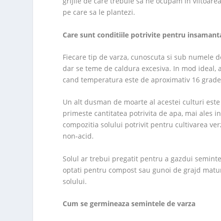
grijile de care trebuie sa ne ocupam in viitoare
pe care sa le plantezi.
Care sunt conditiile potrivite pentru insamant
Fiecare tip de varza, cunoscuta si sub numele de
dar se teme de caldura excesiva. In mod ideal, a
cand temperatura este de aproximativ 16 grade
Un alt dusman de moarte al acestei culturi este
primeste cantitatea potrivita de apa, mai ales in
compozitia solului potrivit pentru cultivarea verz
non-acid.
Solul ar trebui pregatit pentru a gazdui semintel
optati pentru compost sau gunoi de grajd matur
solului.
Cum se germineaza semintele de varza