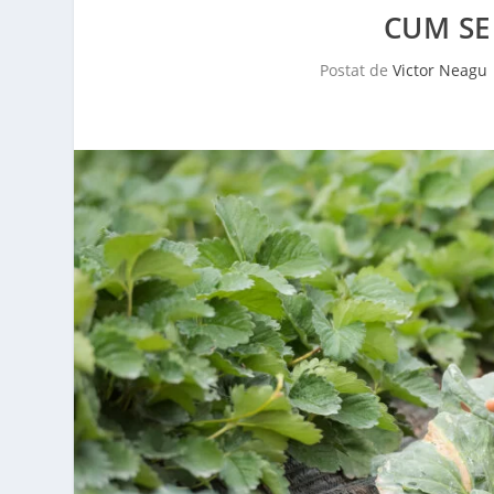
CUM SE
Postat de
Victor Neagu