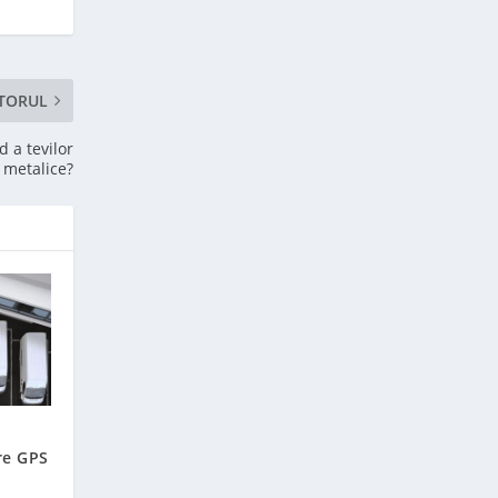
TORUL
 a tevilor
metalice?
re GPS