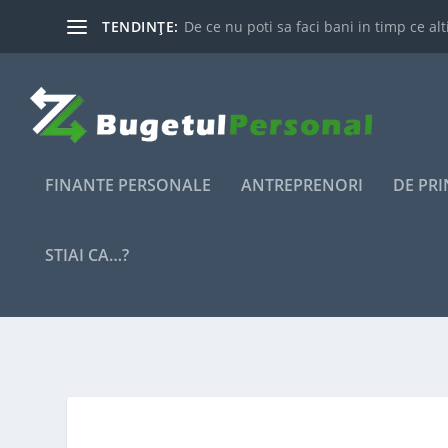
TENDINȚE:
De ce nu poti sa faci bani in timp ce alti
FINANTE PERSONALE
ANTREPRENORI
DE PR
STIAI CA…?