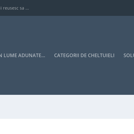
i reusesc sa ...
IN LUME ADUNATE…
CATEGORII DE CHELTUIELI
SOL