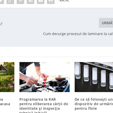
RATĂ:
URMĂ
s?
Cum decurge procesul de laminare la cald
ea
Programarea la RAR
De ce să folosești un
 acasa
pentru eliberarea cărții de
dispozitiv de urmări
identitate și inspecția
pentru flote
tehnică inițială