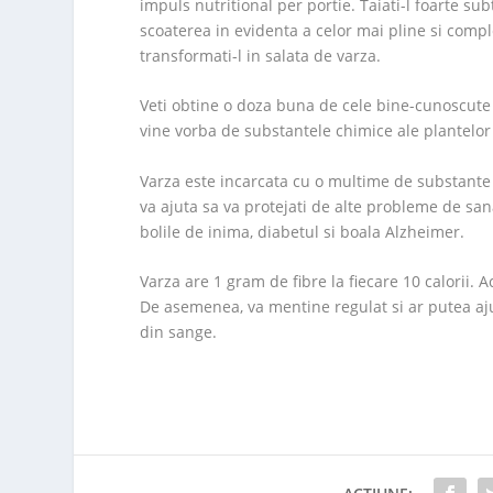
impuls nutritional per portie. Taiati-l foarte su
scoaterea in evidenta a celor mai pline si comp
transformati-l in salata de varza.
Veti obtine o doza buna de cele bine-cunoscute
vine vorba de substantele chimice ale plantelor n
Varza este incarcata cu o multime de substante 
va ajuta sa va protejati de alte probleme de sa
bolile de inima, diabetul si boala Alzheimer.
Varza are 1 gram de fibre la fiecare 10 calorii. 
De asemenea, va mentine regulat si ar putea ajut
din sange.