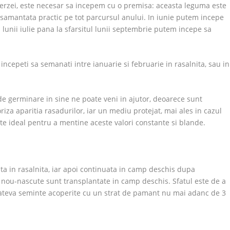
verzei, este necesar sa incepem cu o premisa: aceasta leguma este
insamantata practic pe tot parcursul anului. In iunie putem incepe
lunii iulie pana la sfarsitul lunii septembrie putem incepe sa
incepeti sa semanati intre ianuarie si februarie in rasalnita, sau in
e germinare in sine ne poate veni in ajutor, deoarece sunt
iza aparitia rasadurilor, iar un mediu protejat, mai ales in cazul
te ideal pentru a mentine aceste valori constante si blande.
ta in rasalnita, iar apoi continuata in camp deschis dupa
 nou-nascute sunt transplantate in camp deschis. Sfatul este de a
 cateva seminte acoperite cu un strat de pamant nu mai adanc de 3