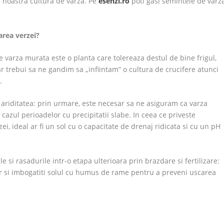
a noastra cultura de varza. Pe
esenzi.ro
poti gasi semintele de varz
area verzei?
 varza murata este o planta care tolereaza destul de bine frigul,
r trebui sa ne gandim sa „infiintam” o cultura de crucifere atunci
.
 ariditatea: prin urmare, este necesar sa ne asiguram ca varza
 cazul perioadelor cu precipitatii slabe. In ceea ce priveste
ei, ideal ar fi un sol cu o capacitate de drenaj ridicata si cu un pH
e si rasadurile intr-o etapa ulterioara prin brazdare si fertilizare:
 si imbogatiti solul cu humus de rame pentru a preveni uscarea