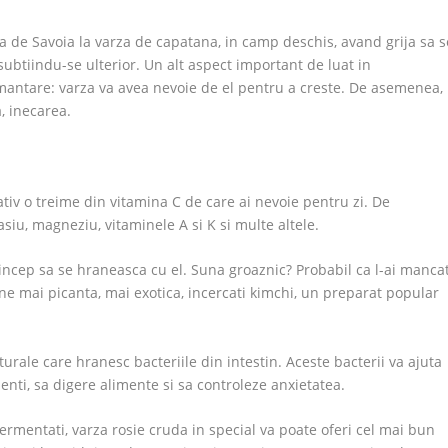
a de Savoia la varza de capatana, in camp deschis, avand grija sa s
ubtiindu-se ulterior. Un alt aspect important de luat in
mantare: varza va avea nevoie de el pentru a creste. De asemenea,
a, inecarea.
tiv o treime din vitamina C de care ai nevoie pentru zi. De
asiu, magneziu, vitaminele A si K si multe altele.
e incep sa se hraneasca cu el. Suna groaznic? Probabil ca l-ai manca
e mai picanta, mai exotica, incercati kimchi, un preparat popular
rale care hranesc bacteriile din intestin. Aceste bacterii va ajuta
enti, sa digere alimente si sa controleze anxietatea.
 fermentati, varza rosie cruda in special va poate oferi cel mai bun