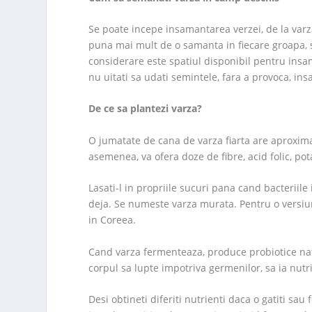
Se poate incepe insamantarea verzei, de la varz
puna mai mult de o samanta in fiecare groapa, s
considerare este spatiul disponibil pentru insa
nu uitati sa udati semintele, fara a provoca, ins
De ce sa plantezi varza?
O jumatate de cana de varza fiarta are aproxima
asemenea, va ofera doze de fibre, acid folic, pot
Lasati-l in propriile sucuri pana cand bacteriil
deja. Se numeste varza murata. Pentru o versiun
in Coreea.
Cand varza fermenteaza, produce probiotice natu
corpul sa lupte impotriva germenilor, sa ia nutri
Desi obtineti diferiti nutrienti daca o gatiti sau