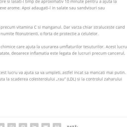
btire si lasati-l timp de aproximativ 10 minute pentru a ajuta la
lexe arome. Apoi adaugati-l in salate sau sandvisuri sau
 precum vitamina C si manganul. Dar varza chiar straluceste cand
umite fitonutrienti, o forta de protectie a celulelor.
chimice care ajuta la usurarea umflaturilor tesuturilor. Acest lucr
natate, deoarece inflamatia este legata de lucruri precum cancerul,
Acest lucru va ajuta sa va umpleti, astfel incat sa mancati mai putin.
a la scaderea colesterolului „rau” (LDL) si la controlul zaharului