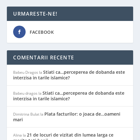
URMARESTE-NE!
FACEBOOK
COMENTARII RECENTE
Stiati ca…perceperea de dobanda este
Babeu Dragos
la
interzisa in tarile islamice?
Stiati ca…perceperea de dobanda este
Babeu dragos
la
interzisa in tarile islamice?
Plata facturilor: o joaca de…oameni
Dimitrina Bulat
la
mari
21 de locuri de vizitat din lumea larga ce
Alina
la