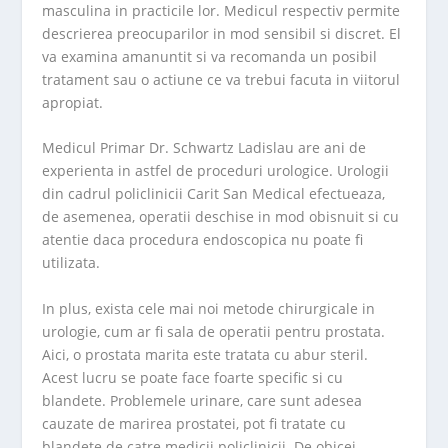
masculina in practicile lor. Medicul respectiv permite
descrierea preocuparilor in mod sensibil si discret. El
va examina amanuntit si va recomanda un posibil
tratament sau o actiune ce va trebui facuta in viitorul
apropiat.
Medicul Primar Dr. Schwartz Ladislau are ani de
experienta in astfel de proceduri urologice. Urologii
din cadrul policlinicii Carit San Medical efectueaza,
de asemenea, operatii deschise in mod obisnuit si cu
atentie daca procedura endoscopica nu poate fi
utilizata.
In plus, exista cele mai noi metode chirurgicale in
urologie, cum ar fi sala de operatii pentru prostata.
Aici, o prostata marita este tratata cu abur steril.
Acest lucru se poate face foarte specific si cu
blandete. Problemele urinare, care sunt adesea
cauzate de marirea prostatei, pot fi tratate cu
blandete de catre medicii policlinicii. De obicei,