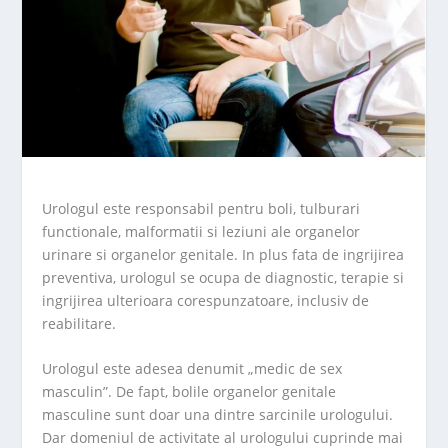
Urologul este responsabil pentru boli, tulburari
functionale, malformatii si leziuni ale organelor
urinare si organelor genitale. In plus fata de ingrijirea
preventiva, urologul se ocupa de diagnostic, terapie si
ingrijirea ulterioara corespunzatoare, inclusiv de
reabilitare.
Urologul este adesea denumit „medic de sex
masculin”. De fapt, bolile organelor genitale
masculine sunt doar una dintre sarcinile urologului.
Dar domeniul de activitate al urologului cuprinde mai