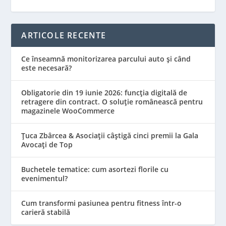
ARTICOLE RECENTE
Ce înseamnă monitorizarea parcului auto și când
este necesară?
Obligatorie din 19 iunie 2026: funcția digitală de
retragere din contract. O soluție românească pentru
magazinele WooCommerce
Țuca Zbârcea & Asociații câștigă cinci premii la Gala
Avocați de Top
Buchetele tematice: cum asortezi florile cu
evenimentul?
Cum transformi pasiunea pentru fitness într-o
carieră stabilă