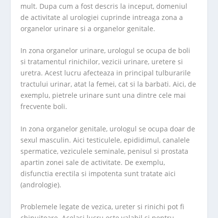
mult. Dupa cum a fost descris la inceput, domeniul
de activitate al urologiei cuprinde intreaga zona a
organelor urinare si a organelor genitale.
In zona organelor urinare, urologul se ocupa de boli
si tratamentul rinichilor, vezicii urinare, uretere si
uretra. Acest lucru afecteaza in principal tulburarile
tractului urinar, atat la femei, cat si la barbati. Aici, de
exemplu, pietrele urinare sunt una dintre cele mai
frecvente boli.
In zona organelor genitale, urologul se ocupa doar de
sexul masculin. Aici testiculele, epididimul, canalele
spermatice, veziculele seminale, penisul si prostata
apartin zonei sale de activitate. De exemplu,
disfunctia erectila si impotenta sunt tratate aici
(andrologie).
Problemele legate de vezica, ureter si rinichi pot fi
chinuitoare. Acelasi lucru este valabil si pentru