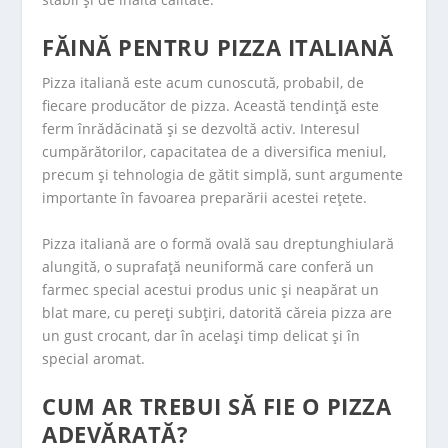
FĂINĂ PENTRU PIZZA ITALIANĂ
Pizza italiană este acum cunoscută, probabil, de
fiecare producător de pizza. Această tendință este
ferm înrădăcinată și se dezvoltă activ. Interesul
cumpărătorilor, capacitatea de a diversifica meniul,
precum și tehnologia de gătit simplă, sunt argumente
importante în favoarea preparării acestei rețete.
Pizza italiană are o formă ovală sau dreptunghiulară
alungită, o suprafață neuniformă care conferă un
farmec special acestui produs unic și neapărat un
blat mare, cu pereți subțiri, datorită căreia pizza are
un gust crocant, dar în același timp delicat și în
special aromat.
CUM AR TREBUI SĂ FIE O PIZZA
ADEVĂRATĂ?