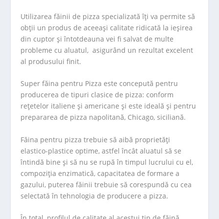
Utilizarea făinii de pizza specializată îți va permite să
obții un produs de aceeași calitate ridicată la ieșirea
din cuptor și întotdeauna vei fi salvat de multe
probleme cu aluatul, asigurând un rezultat excelent
al produsului finit.
Super făina pentru Pizza este concepută pentru
producerea de tipuri clasice de pizza: conform
rețetelor italiene și americane și este ideală și pentru
prepararea de pizza napolitană, Chicago, siciliană.
Făina pentru pizza trebuie să aibă proprietăți
elastico-plastice optime, astfel încât aluatul să se
întindă bine și să nu se rupă în timpul lucrului cu el,
compoziția enzimatică, capacitatea de formare a
gazului, puterea făinii trebuie să corespundă cu cea
selectată în tehnologia de producere a pizza.
În total, profilul de calitate al acestui tip de făină