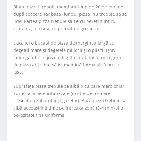
Blatul pizzei trebuie menținut timp de 20 de minute
după coacere, iar baza (fundul pizza) nu trebuie să se
ude. Partea pizza trebuie să fie cu pereți subțiri,
crocantă, aerisită, cu porozitate grosieră.
Dacă iei o bucată de pizza de marginea largă cu
degetul mare și degetele mijlocii și o pliezi ușor,
împingând-o în jos cu degetul arătător, atunci gura
de pizza ar trebui să își mențină forma și să nu se
lase.
Suprafața pizza trebuie să aibă o culoare maro chiar
aurie, fără pete întunecate (centre de formare
crescută a zahărului și gazelor). Baza pizza trebuie să
aibă aceeași înălțime pe întreaga zonă (3-4 mm) și o
porozitate fină uniformă.