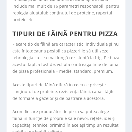
include mai mult de 16 parametri responsabili pentru
reologia aluatului: conținutul de proteine, raportul
proteic etc.
TIPURI DE FĂINĂ PENTRU PIZZA
Fiecare tip de făină are caracteristici individuale și nu
este întotdeauna posibil ca pizzeriile să utilizeze
tehnologia cu cea mai lungă rezistență la frig. Pe baza
acestui fapt, a fost dezvoltată o întreagă linie de făină
de pizza profesională – medie, standard, premium.
Aceste tipuri de făină diferă în ceea ce privește
conținutul de proteine, rezistența făinii, capacitățile
de formare a gazelor și de păstrare a acestora.
Acum fiecare producător de pizza va putea alege
făină în funcție de propriile sale nevoi, rețete, idei și
capacități tehnice, primind în același timp un rezultat
stabil și de înaltă calitate.