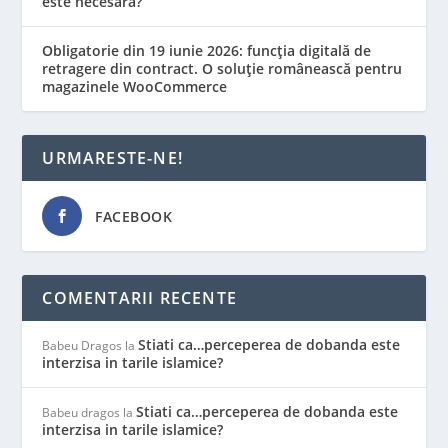
este necesară?
Obligatorie din 19 iunie 2026: funcția digitală de
retragere din contract. O soluție românească pentru
magazinele WooCommerce
URMARESTE-NE!
FACEBOOK
COMENTARII RECENTE
Stiati ca…perceperea de dobanda este
Babeu Dragos
la
interzisa in tarile islamice?
Stiati ca…perceperea de dobanda este
Babeu dragos
la
interzisa in tarile islamice?