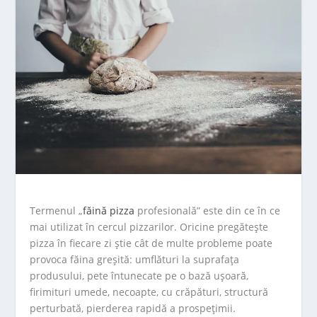
Termenul „
făină pizza
profesională” este din ce în ce
mai utilizat în cercul pizzarilor. Oricine pregătește
pizza în fiecare zi știe cât de multe probleme poate
provoca făina greșită: umflături la suprafața
produsului, pete întunecate pe o bază ușoară,
firimituri umede, necoapte, cu crăpături, structură
perturbată, pierderea rapidă a prospețimii.