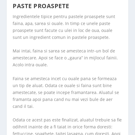
PASTE PROASPETE
Ingredientele tipice pentru pastele proaspete sunt
faina, apa, sarea si ouale. In timp ce unele paste
proaspete sunt facute cu ulei in loc de oua, ouale
sunt un ingredient comun in pastele proaspete.
Mai intai, faina si sarea se amesteca intr-un bol de
amestecare. Apoi se face o „gaura” in mijlocul fainii.
Acolo intra ouale.
Faina se amesteca incet cu ouale pana se formeaza
un tip de aluat. Odata ce ouale si faina sunt bine
amestecate, se poate incepe framantarea. Aluatul se
framanta apoi pana cand nu mai vezi bule de aer
cand il tai.
Odata ce acest pas este finalizat, aluatul trebuie sa fie
odihnit inainte de a fi taiat in orice forma doresti:
fettuccine, spaghete, taitei lasagna, cum doresti. Apoi