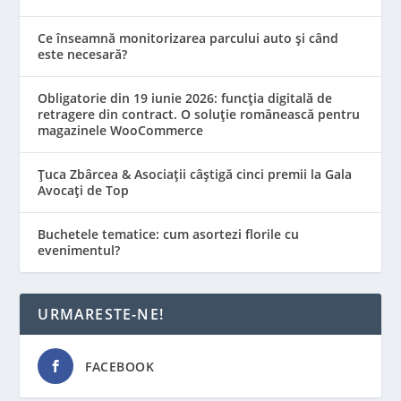
Ce înseamnă monitorizarea parcului auto și când
este necesară?
Obligatorie din 19 iunie 2026: funcția digitală de
retragere din contract. O soluție românească pentru
magazinele WooCommerce
Țuca Zbârcea & Asociații câștigă cinci premii la Gala
Avocați de Top
Buchetele tematice: cum asortezi florile cu
evenimentul?
URMARESTE-NE!
FACEBOOK