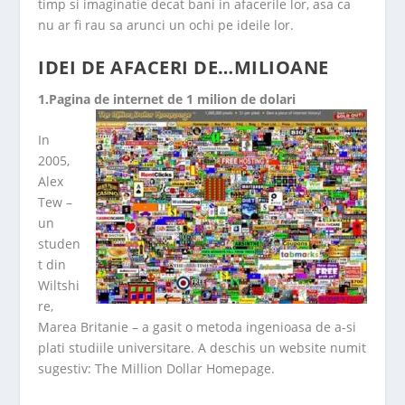
timp si imaginatie decat bani in afacerile lor, asa ca
nu ar fi rau sa arunci un ochi pe ideile lor.
IDEI DE AFACERI DE…MILIOANE
1.Pagina de internet de 1 milion de dolari
In
2005,
Alex
Tew –
un
studen
t din
Wiltshi
re,
Marea Britanie – a gasit o metoda ingenioasa de a-si
plati studiile universitare. A deschis un website numit
sugestiv: The Million Dollar Homepage.