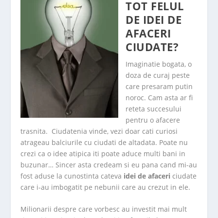
TOT FELUL
DE IDEI DE
AFACERI
CIUDATE?
Imaginatie bogata, o
doza de curaj peste
care presaram putin
noroc. Cam asta ar fi
reteta succesului
pentru o afacere
trasnita. Ciudatenia vinde, vezi doar cati curiosi
atrageau balciurile cu ciudati de altadata. Poate nu
crezi ca o idee atipica iti poate aduce multi bani in
buzunar… Sincer asta credeam si eu pana cand mi-au
fost aduse la cunostinta cateva
idei de afaceri
ciudate
care i-au imbogatit pe nebunii care au crezut in ele.
Milionarii despre care vorbesc au investit mai mult