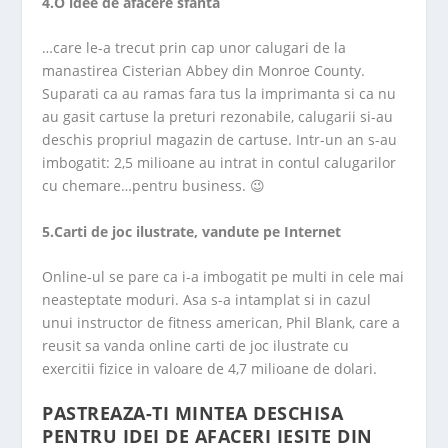
4.O idee de afacere sfanta
…care le-a trecut prin cap unor calugari de la
manastirea Cisterian Abbey din Monroe County.
Suparati ca au ramas fara tus la imprimanta si ca nu
au gasit cartuse la preturi rezonabile, calugarii si-au
deschis propriul magazin de cartuse. Intr-un an s-au
imbogatit: 2,5 milioane au intrat in contul calugarilor
cu chemare…pentru business. 😉
5.Carti de joc ilustrate, vandute pe Internet
Online-ul se pare ca i-a imbogatit pe multi in cele mai
neasteptate moduri. Asa s-a intamplat si in cazul
unui instructor de fitness american, Phil Blank, care a
reusit sa vanda online carti de joc ilustrate cu
exercitii fizice in valoare de 4,7 milioane de dolari.
PASTREAZA-TI MINTEA DESCHISA
PENTRU IDEI DE AFACERI IESITE DIN