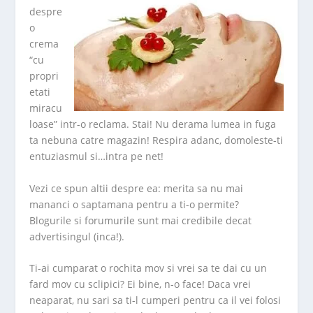
despre
o
crema
“cu
propri
etati
miracu
loase” intr-o reclama. Stai! Nu derama lumea in fuga
ta nebuna catre magazin! Respira adanc, domoleste-ti
entuziasmul si…intra pe net!
Vezi ce spun altii despre ea: merita sa nu mai
mananci o saptamana pentru a ti-o permite?
Blogurile si forumurile sunt mai credibile decat
advertisingul (inca!).
Ti-ai cumparat o rochita mov si vrei sa te dai cu un
fard mov cu sclipici? Ei bine, n-o face! Daca vrei
neaparat, nu sari sa ti-l cumperi pentru ca il vei folosi