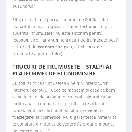
buzunarul?
Stiu, exista femei parca sculptate de Phidias, dar
majoritatea poarta „povara” imperfectiunii. Totusi,
cuvantul “frumusete” nu este antonim pentru
“economisire”, iar anumite trucuri de frumusete pot fi
si trucuri de
economisire
(sau, altfel spus, de
frumusete a portofelului).
TRUCURI DE FRUMUSETE – STALPI AI
PLATFORMEI DE ECONOMISIRE
Cu totii stim ca frumusetea vine din interior…din
interiorul corpului. Ceea ce mancam si ceea ce bem
se vede pe piele! Asadar, daca te-ai asigurat ca bei
multa apa, ca nu mananci prostii, ca te-ai lasat de
fumat, baut, pierdut nopti si tot nu se vede, ai
“dezlegare” la cosmetice. Nu-ti garanteaza nimeni ca
te vor ajuta din punct de vedere fizic, dar din punct
de vedere moral…?