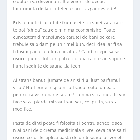
o data si va deveni un alt element de decor.
Imprumuta de la o prietena sau…razgandeste-te!
Exista multe trucuri de frumusete…cosmetizata care
te pot “ghida” catre o minima economisire. Toate
cunoastem dimensiunea carutei de bani pe care
trebuie sa o dam pe un rimel bun, deci ideal ar fi sa-l
folosim pana la ultima picatura! Cand incepe sa se
usuce, pune-l intr-un pahar cu apa calda sau supune-
l unei sedinte de sauna…la feon.
Ai strans banuti jumate de an si ti-ai luat parfumul
visat? Nu-l pune in geam sa-l vada toata lumea…
pentru ca vei ramane fara el! Lumina si caldura le vor
face sa-si piarda mirosul sau sau, cel putin, sa si-l
modifice.
Pasta de dinti poate fi folosita si pentru acnee: daca
n-ai bani de o crema medicinala si vrei ceva care sa-ti
usuce cosurile, aplica pasta de dinti seara, pe zonele