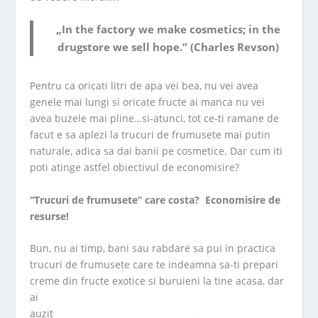
„In the factory we make cosmetics; in the
drugstore we sell hope.” (Charles Revson)
Pentru ca oricati litri de apa vei bea, nu vei avea
genele mai lungi si oricate fructe ai manca nu vei
avea buzele mai pline…si-atunci, tot ce-ti ramane de
facut e sa aplezi la trucuri de frumusete mai putin
naturale, adica sa dai banii pe cosmetice. Dar cum iti
poti atinge astfel obiectivul de economisire?
“Trucuri de frumusete” care costa? Economisire de
resurse!
Bun, nu ai timp, bani sau rabdare sa pui in practica
trucuri de frumusete care te indeamna sa-ti prepari
creme din fructe
exotice si buruieni la tine acasa, dar
ai
auzit