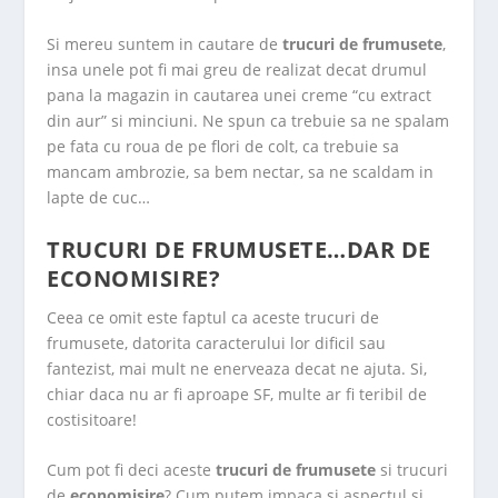
Si mereu suntem in cautare de
trucuri de frumusete
,
insa unele pot fi mai greu de realizat decat drumul
pana la magazin in cautarea unei creme “cu extract
din aur” si minciuni. Ne spun ca trebuie sa ne spalam
pe fata cu roua de pe flori de colt, ca trebuie sa
mancam ambrozie, sa bem nectar, sa ne scaldam in
lapte de cuc…
TRUCURI DE FRUMUSETE…DAR DE
ECONOMISIRE?
Ceea ce omit este faptul ca aceste trucuri de
frumusete, datorita caracterului lor dificil sau
fantezist, mai mult ne enerveaza decat ne ajuta. Si,
chiar daca nu ar fi aproape SF, multe ar fi teribil de
costisitoare!
Cum pot fi deci aceste
trucuri de frumusete
si trucuri
de
economisire
? Cum putem impaca si aspectul si