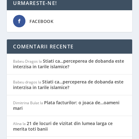
URMARESTE-NE!
FACEBOOK
COMENTARII RECENTE
Stiati ca…perceperea de dobanda este
Babeu Dragos
la
interzisa in tarile islamice?
Stiati ca…perceperea de dobanda este
Babeu dragos
la
interzisa in tarile islamice?
Plata facturilor: o joaca de…oameni
Dimitrina Bulat
la
mari
21 de locuri de vizitat din lumea larga ce
Alina
la
merita toti banii