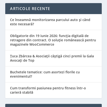
ARTICOLE RECENTE
Ce înseamnă monitorizarea parcului auto și când
este necesară?
Obligatorie din 19 iunie 2026: funcția digitală de
retragere din contract. O soluție românească pentru
magazinele WooCommerce
Țuca Zbârcea & Asociații câștigă cinci premii la Gala
Avocați de Top
Buchetele tematice: cum asortezi florile cu
evenimentul?
Cum transformi pasiunea pentru fitness într-o
carieră stabilă