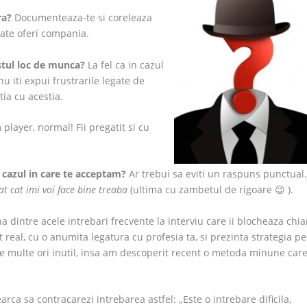
ra?
Documenteaza-te si coreleaza
poate oferi compania.
fostul loc de munca?
La fel ca in cazul
nu iti expui frustrarile legate de
tia cu acestia.
player, normal! Fii pregatit si cu
n cazul in care te acceptam?
Ar trebui sa eviti un raspuns punctual
at cat imi voi face bine treaba
(ultima cu zambetul de rigoare 😉 ).
a dintre acele intrebari frecvente la interviu care ii blocheaza chia
t real, cu o anumita legatura cu profesia ta, si prezinta strategia pe
 de multe ori inutil, insa am descoperit recent o metoda minune car
rca sa contracarezi intrebarea astfel: „Este o intrebare dificila,