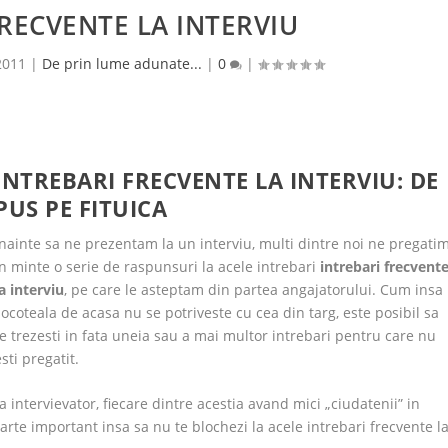
RECVENTE LA INTERVIU
2011
|
De prin lume adunate...
|
0
|
INTREBARI FRECVENTE LA INTERVIU: DE
PUS PE FITUICA
Inainte sa ne prezentam la un interviu, multi dintre noi ne pregati
in minte o serie de raspunsuri la acele intrebari
intrebari frecvent
la interviu
, pe care le asteptam din partea angajatorului. Cum insa
socoteala de acasa nu se potriveste cu cea din targ, este posibil sa
te trezesti in fata uneia sau a mai multor intrebari pentru care nu
esti pregatit.
a intervievator, fiecare dintre acestia avand mici „ciudatenii” in
arte important insa sa nu te blochezi la acele intrebari frecvente l