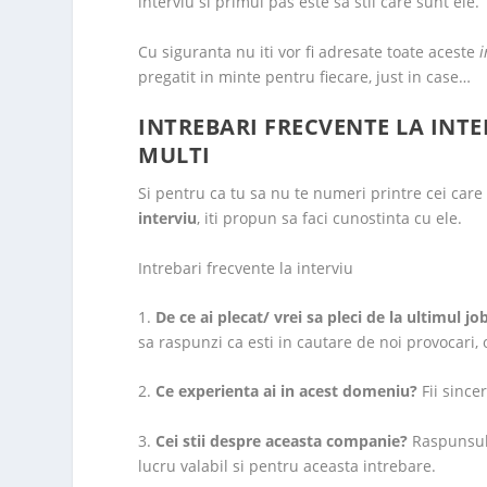
interviu si primul pas este sa stii care sunt ele.
Cu siguranta nu iti vor fi adresate toate aceste
i
pregatit in minte pentru fiecare, just in case…
INTREBARI FRECVENTE LA INTE
MULTI
Si pentru ca tu sa nu te numeri printre cei care
interviu
, iti propun sa faci cunostinta cu ele.
Intrebari frecvente la interviu
1.
De ce ai plecat/ vrei sa pleci de la ultimul jo
sa raspunzi ca esti in cautare de noi provocari, 
2.
Ce experienta ai in acest domeniu?
Fii since
3.
Cei stii despre aceasta companie?
Raspunsul 
lucru valabil si pentru aceasta intrebare.