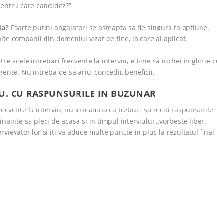
pentru care candidez?”
ada?
Foarte putini angajatori se asteapta sa fie singura ta optiune.
 alte companii din domeniul vizat de tine, la care ai aplicat.
re acele intrebari frecvente la interviu, e bine sa inchei in glorie c
ente. Nu intreba de salariu, concedii, beneficii.
IU. CU RASPUNSURILE IN BUZUNAR
frecvente la interviu, nu inseamna ca trebuie sa reciti raspunsurile
 inainte sa pleci de acasa si in timpul interviului…vorbeste liber.
vievatorilor si iti va aduce multe puncte in plus la rezultatul final