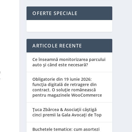
OFERTE SPECIALE
ARTICOLE RECENTE
Ce înseamnă monitorizarea parcului
auto și când este necesară?
m
e
Obligatorie din 19 iunie 2026:
funcția digitală de retragere din
contract. O soluție românească
pentru magazinele WooCommerce
Țuca Zbârcea & Asociații câștigă
cinci premii la Gala Avocați de Top
a
Buchetele tematice: cum asortezi