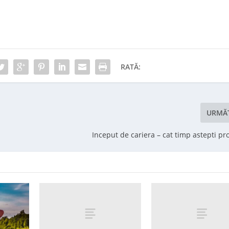
RATĂ:
URMĂ
Inceput de cariera – cat timp astepti p