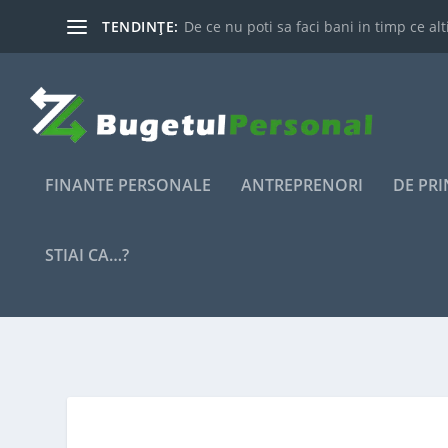
TENDINȚE:
De ce nu poti sa faci bani in timp ce alti
FINANTE PERSONALE
ANTREPRENORI
DE PR
STIAI CA…?