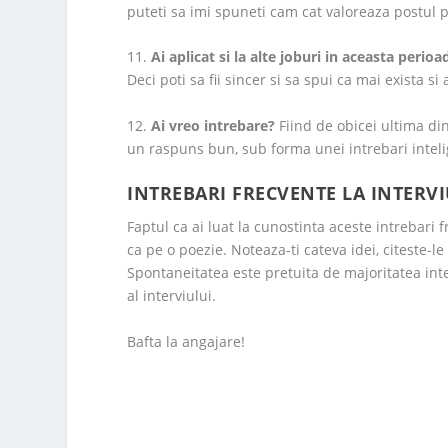
puteti sa imi spuneti cam cat valoreaza postul 
11.
Ai aplicat si la alte joburi in aceasta perio
Deci poti sa fii sincer si sa spui ca mai exista si
12.
Ai vreo intrebare?
Fiind de obicei ultima dint
un raspuns bun, sub forma unei intrebari intelig
INTREBARI FRECVENTE LA INTERV
Faptul ca ai luat la cunostinta aceste intrebari 
ca pe o poezie. Noteaza-ti cateva idei, citeste-le
Spontaneitatea este pretuita de majoritatea inter
al interviului.
Bafta la angajare!