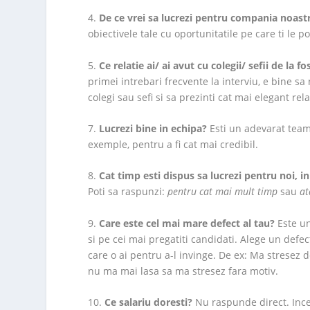
4.
De ce vrei sa lucrezi pentru compania noast
obiectivele tale cu oportunitatile pe care ti le 
5.
Ce relatie ai/ ai avut cu colegii/ sefii de la 
primei intrebari frecvente la interviu, e bine sa 
colegi sau sefi si sa prezinti cat mai elegant rela
7.
Lucrezi bine in echipa?
Esti un adevarat team 
exemple, pentru a fi cat mai credibil.
8.
Cat timp esti dispus sa lucrezi pentru noi, i
Poti sa raspunzi:
pentru cat mai mult timp
sau
at
9.
Care este cel mai mare defect al tau?
Este un
si pe cei mai pregatiti candidati. Alege un defec
care o ai pentru a-l invinge. De ex: Ma stresez
nu ma mai lasa sa ma stresez fara motiv.
10.
Ce salariu doresti?
Nu raspunde direct. Incea