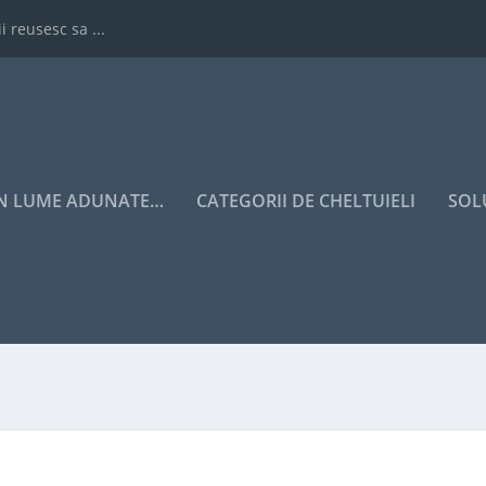
i reusesc sa ...
IN LUME ADUNATE…
CATEGORII DE CHELTUIELI
SOL