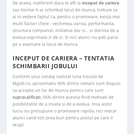
De aceea, indiferent daca te afli la
inceput de cariera
sau tocmai ti-ai schimbat locul de munca, trebuie sa
ai in vedere faptul ca, pentru o promovare, exista mai
multi factori cheie : vechimea, varsta, performanta,
structura companiei, initiativa dar si… si dorinta de a
evolua exprimata zi de zi. Si nici atunci nu poti paria
pe o avansare la locul de munca.
INCEPUT DE CARIERA – TENTATIA
SCHIMBARII JOBULUI
Conform unui sondaj realizat luna trecuta de
Myjob.ro, aproximativ 90% dintre romani sunt dispusi
sa accepte un loc de munca pentru care sunt
supracalificati
, 56% dintre acestia fiind motivati de
posibilitatile de a invata si de a evolua. Insa acest
lucru nu presupune o promovare rapida, nici macar
atunci cand esti prea bun pentru postul pe care il
ocupi.