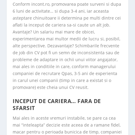
Conform incont.ro, promovarea poate surveni si dupa
6 luni de activitate… si dupa 3-4 ani, iar aceasta
asteptare chinuitoare ii determina pe multi dintre cei
aflati la inceput de cariera sa-si caute un alt job.
Avantaje? Un salariu mai mare de obicei,
experimentarea mai multor medii de lucru si, posibil,
alte perspective. Dezavantaje? Schimbarile frecvente
de job din CV pot fi un semn de inconsistenta sau de
probleme de adaptare in ochii unui viitor angajator,
mai ales in conditiile in care, conform managerului
companiei de recrutare Qpas, 3-5 ani de experienta
in carul unei companii (timp in care a existat si o
promovare) este cheia unui CV reusit.
INCEPUT DE CARIERA… FARA DE
SFARSIT
Mai ales in aceste vremuri instabile, se pare ca cea
mai “inteleapta” decizie este aceea de a ramane fidel,
macar pentru o perioada bunicica de timp, companiei