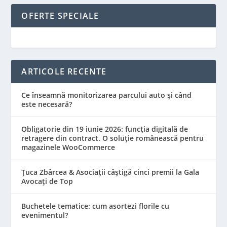
OFERTE SPECIALE
ARTICOLE RECENTE
Ce înseamnă monitorizarea parcului auto și când
este necesară?
Obligatorie din 19 iunie 2026: funcția digitală de
retragere din contract. O soluție românească pentru
magazinele WooCommerce
Țuca Zbârcea & Asociații câștigă cinci premii la Gala
Avocați de Top
Buchetele tematice: cum asortezi florile cu
evenimentul?