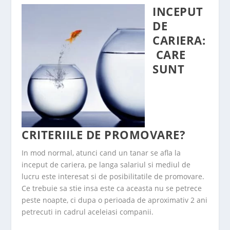
INCEPUT
DE
CARIERA:
CARE
SUNT
CRITERIILE DE PROMOVARE?
In mod normal, atunci cand un tanar se afla la
inceput de cariera, pe langa salariul si mediul de
lucru este interesat si de posibilitatile de promovare.
Ce trebuie sa stie insa este ca aceasta nu se petrece
peste noapte, ci dupa o perioada de aproximativ 2 ani
petrecuti in cadrul aceleiasi companii.