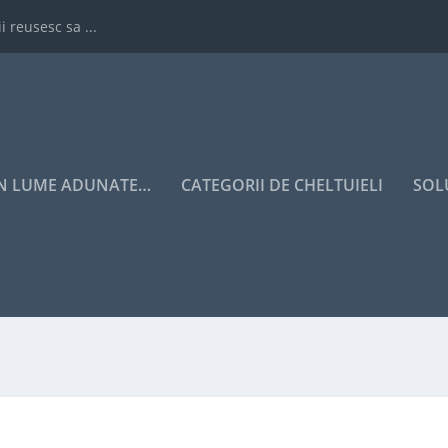
i reusesc sa ...
IN LUME ADUNATE…
CATEGORII DE CHELTUIELI
SOL