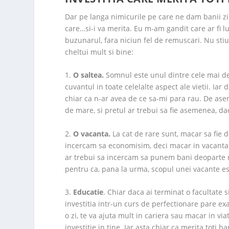
Dar pe langa nimicurile pe care ne dam banii zi d
care…si-i va merita. Eu m-am gandit care ar fi lu
buzunarul, fara niciun fel de remuscari. Nu stiu
cheltui mult si bine:
1.
O saltea.
Somnul este unul dintre cele mai de p
cuvantul in toate celelalte aspect ale vietii. I
chiar ca n-ar avea de ce sa-mi para rau. De ase
de mare, si pretul ar trebui sa fie asemenea, d
2.
O vacanta.
La cat de rare sunt, macar sa fie 
incercam sa economisim, deci macar in vacanta sa
ar trebui sa incercam sa punem bani deoparte 
pentru ca, pana la urma, scopul unei vacante est
3.
Educatie
. Chiar daca ai terminat o facultate s
investitia intr-un curs de perfectionare pare exa
o zi, te va ajuta mult in cariera sau macar in via
investitie in tine. Iar asta chiar ca merita toti ba