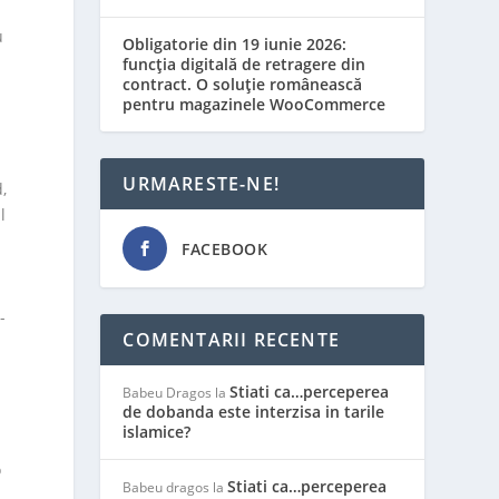
u
Obligatorie din 19 iunie 2026:
funcția digitală de retragere din
contract. O soluție românească
pentru magazinele WooCommerce
URMARESTE-NE!
,
l
FACEBOOK
-
COMENTARII RECENTE
Stiati ca…perceperea
Babeu Dragos
la
de dobanda este interzisa in tarile
islamice?
o
Stiati ca…perceperea
Babeu dragos
la