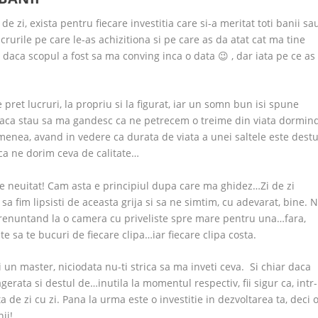
e zi, exista pentru fiecare investitia care si-a meritat toti banii sa
crurile pe care le-as achizitiona si pe care as da atat cat ma tine
 daca scopul a fost sa ma conving inca o data 😉 , dar iata pe ce as
ret lucruri, la propriu si la figurat, iar un somn bun isi spune
ar daca stau sa ma gandesc ca ne petrecem o treime din viata dormind
menea, avand in vedere ca durata de viata a unei saltele este destu
aca ne dorim ceva de calitate…
de neuitat! Cam asta e principiul dupa care ma ghidez…Zi de zi
 fim lipsisti de aceasta grija si sa ne simtim, cu adevarat, bine. N
renuntand la o camera cu priveliste spre mare pentru una…fara,
e sa te bucuri de fiecare clipa…iar fiecare clipa costa.
i un master, niciodata nu-ti strica sa ma inveti ceva. Si chiar daca
gerata si destul de…inutila la momentul respectiv, fii sigur ca, intr-
ta de zi cu zi. Pana la urma este o investitie in dezvoltarea ta, deci 
nii!