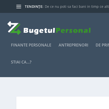
TENDINȚE:
De ce nu poti sa faci bani in timp ce alti
FINANTE PERSONALE
ANTREPRENORI
DE PR
STIAI CA…?