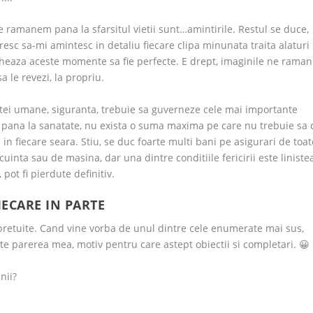
re ramanem pana la sfarsitul vietii sunt…amintirile. Restul se duce,
esc sa-mi amintesc in detaliu fiecare clipa minunata traita alaturi
rcheaza aceste momente sa fie perfecte. E drept, imaginile ne raman
sa le revezi, la propriu.
ntei umane, siguranta, trebuie sa guverneze cele mai importante
si pana la sanatate, nu exista o suma maxima pe care nu trebuie sa 
in fiecare seara. Stiu, se duc foarte multi bani pe asigurari de toat
ocuinta sau de masina, dar una dintre conditiile fericirii este liniste
 pot fi pierdute definitiv.
IECARE IN PARTE
retuite. Cand vine vorba de unul dintre cele enumerate mai sus,
ste parerea mea, motiv pentru care astept obiectii si completari. 😀
nii?