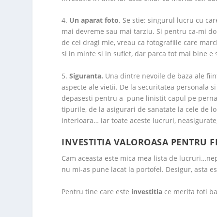
4.
Un aparat foto
. Se stie: singurul lucru cu ca
mai devreme sau mai tarziu. Si pentru ca-mi dor
de cei dragi mie, vreau ca fotografiile care ma
si in minte si in suflet, dar parca tot mai bine e 
5.
Siguranta.
Una dintre nevoile de baza ale fii
aspecte ale vietii. De la securitatea personala 
depasesti pentru a pune linistit capul pe perna 
tipurile, de la asigurari de sanatate la cele de l
interioara… iar toate aceste lucruri, neasigurate,
INVESTITIA VALOROASA PENTRU F
Cam aceasta este mica mea lista de lucruri…nep
nu mi-as pune lacat la portofel. Desigur, asta e
Pentru tine care este
investitia
ce merita toti ba