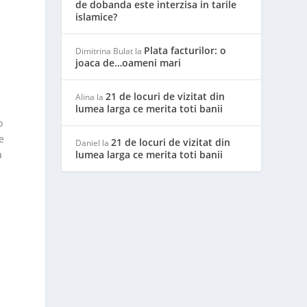
de dobanda este interzisa in tarile
islamice?
Plata facturilor: o
Dimitrina Bulat
la
joaca de…oameni mari
21 de locuri de vizitat din
Alina
la
lumea larga ce merita toti banii
o
e
21 de locuri de vizitat din
Daniel
la
a
lumea larga ce merita toti banii