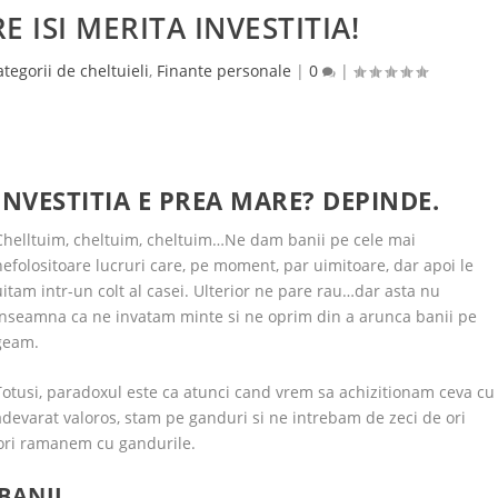
E ISI MERITA INVESTITIA!
ategorii de cheltuieli
,
Finante personale
|
0
|
INVESTITIA E PREA MARE? DEPINDE.
Chelltuim, cheltuim, cheltuim…Ne dam banii pe cele mai
nefolositoare lucruri care, pe moment, par uimitoare, dar apoi le
uitam intr-un colt al casei. Ulterior ne pare rau…dar asta nu
inseamna ca ne invatam minte si ne oprim din a arunca banii pe
geam.
Totusi, paradoxul este ca atunci cand vrem sa achizitionam ceva cu
adevarat valoros, stam pe ganduri si ne intrebam de zeci de ori
e ori ramanem cu gandurile.
BANII