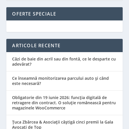
OFERTE SPECIALE
ARTICOLE RECENTE
Căzi de baie din acril sau din fontă, ce le desparte cu
adevărat?
Ce înseamnă monitorizarea parcului auto și când
este necesară?
Obligatorie din 19 iunie 2026: funcția digitală de
retragere din contract. O soluție românească pentru
magazinele WooCommerce
Țuca Zbârcea & Asociații câștigă cinci premii la Gala
Avocați de Top