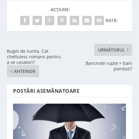
ACȚIUNE:
RATĂ:
URMĂTORUL
Buget de nunta. Cat
cheltuiesc romanii pentru
a se casatori?
Bancnote rupte = bani
pierduti?
ANTERIOR
POSTĂRI ASEMĂNATOARE