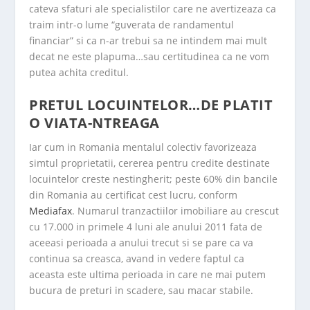
cateva sfaturi ale specialistilor care ne avertizeaza ca
traim intr-o lume “guverata de randamentul
financiar” si ca n-ar trebui sa ne intindem mai mult
decat ne este plapuma…sau certitudinea ca ne vom
putea achita creditul.
PRETUL LOCUINTELOR…DE PLATIT
O VIATA-NTREAGA
Iar cum in Romania mentalul colectiv favorizeaza
simtul proprietatii, cererea pentru credite destinate
locuintelor creste nestingherit; peste 60% din bancile
din Romania au certificat cest lucru, conform
Mediafax
. Numarul tranzactiilor imobiliare au crescut
cu 17.000 in primele 4 luni ale anului 2011 fata de
aceeasi perioada a anului trecut si se pare ca va
continua sa creasca, avand in vedere faptul ca
aceasta este ultima perioada in care ne mai putem
bucura de preturi in scadere, sau macar stabile.