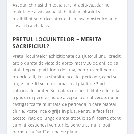
Asadar, chiriasi din toata tara, grabiti-va…dar nu
inainte de a va evalua stabilitatea job-ului si
posibilitatea infricosatoare de a lasa mostenire nu o
casa, ci ratele la ea.
PRETUL LOCUINTELOR – MERITA
SACRIFICIUL?
Pretul locuintelor achizitionate cu ajutorul unui credit
are o durata de viata de aproximativ 30 de ani, adica
atat timp vei plati, luna de luna, pentru sentimentul
proprietatii; iar la sfarsitul acestei perioade, cand vei
trage linie, iti vei da seama ca ai platit de 3 ori
valoarea locuintei. Si in afara de posibilitatea de a da
o gaura in perete sau de a vopsi tavanul verde, nu ai
castigat foarte mult fata de perioada in care plateai
chirie. Poate inca o grija in plus. Pentru a face fata
acestei rate de lunga durata trebuie sa fii foarte atent
cum iti gestionezi veniturile, pentru ca nu iti poti
permite sa “sari” o luna de plata.