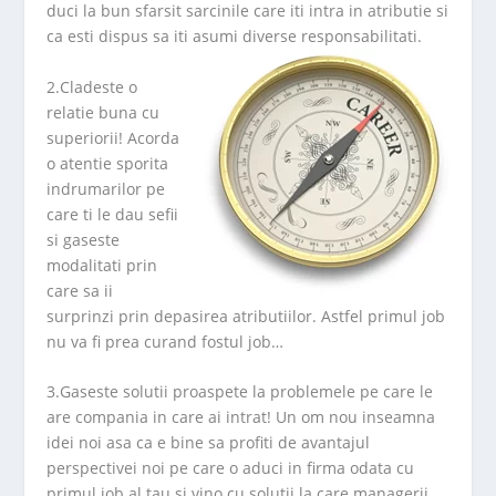
duci la bun sfarsit sarcinile care iti intra in atributie si
ca esti dispus sa iti asumi diverse responsabilitati.
2.Cladeste o
relatie buna cu
superiorii! Acorda
o atentie sporita
indrumarilor pe
care ti le dau sefii
si gaseste
modalitati prin
care sa ii
surprinzi prin depasirea atributiilor. Astfel primul job
nu va fi prea curand fostul job…
3.Gaseste solutii proaspete la problemele pe care le
are compania in care ai intrat! Un om nou inseamna
idei noi asa ca e bine sa profiti de avantajul
perspectivei noi pe care o aduci in firma odata cu
primul job al tau si vino cu solutii la care managerii