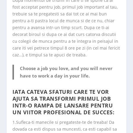
Dupa momentul de triumf in care ti se spune ca ai
fost acceptat pentru job, primul job important al tau,
trebuie sa te pregatesti sa dai tot ce ai mai bun
pentru a-ti pastra locul de munca si de ce nu, chiar
pentru a avansa intr-un timp scurt. Dupa ce ti-ai
decorat biroul si dupa ce ai dat curs catorva discutii
cu colegii de munca pentru a te integra in peisajul in
care iti vei petrece timpul 8 ore pe zi (in cel mai fericit
caz…), e timpul sa te apuci de treaba.
Choose a job you love, and you will never
have to work a day in your life.
IATA CATEVA SFATURI CARE TE VOR
AJUTA SA TRANSFORMI
PRIMUL JOB
INTR-O RAMPA DE LANSARE PENTRU
UN VIITOR PROFESIONAL DE SUCCES:
1.Sufleca-ti manecile si pregateste-te de treaba! Da
dovada ca esti dispus sa muncesti, ca esti capabil sa