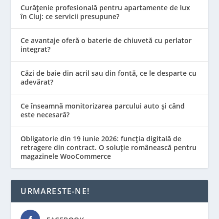
Curățenie profesională pentru apartamente de lux
în Cluj: ce servicii presupune?
Ce avantaje oferă o baterie de chiuvetă cu perlator
integrat?
Căzi de baie din acril sau din fontă, ce le desparte cu
adevărat?
Ce înseamnă monitorizarea parcului auto și când
este necesară?
Obligatorie din 19 iunie 2026: funcția digitală de
retragere din contract. O soluție românească pentru
magazinele WooCommerce
URMARESTE-NE!