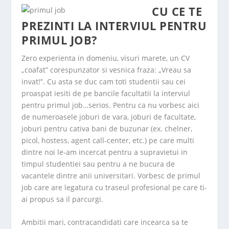
CU CE TE
PREZINTI LA INTERVIUL PENTRU
PRIMUL JOB?
Zero experienta in domeniu, visuri marete, un CV
„coafat” corespunzator si vesnica fraza: „Vreau sa
invat!”. Cu asta se duc cam toti studentii sau cei
proaspat iesiti de pe bancile facultatii la interviul
pentru primul job…serios. Pentru ca nu vorbesc aici
de numeroasele joburi de vara, joburi de facultate,
joburi pentru cativa bani de buzunar (ex. chelner,
picol, hostess, agent call-center, etc.) pe care multi
dintre noi le-am incercat pentru a supravietui in
timpul studentiei sau pentru a ne bucura de
vacantele dintre anii universitari. Vorbesc de primul
job care are legatura cu traseul profesional pe care ti-
ai propus sa il parcurgi.
Ambitii mari, contracandidati care incearca sa te