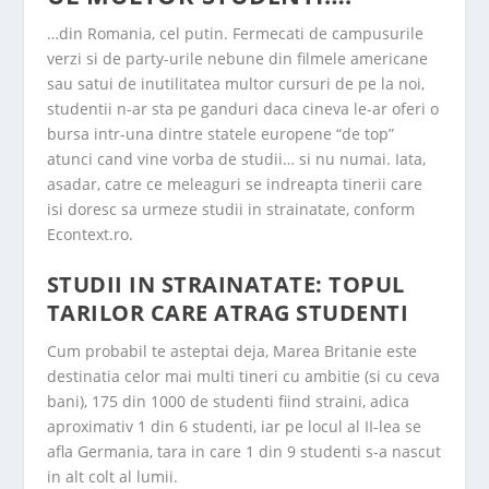
…din Romania, cel putin. Fermecati de campusurile
verzi si de party-urile nebune din filmele americane
sau satui de inutilitatea multor cursuri de pe la noi,
studentii n-ar sta pe ganduri daca cineva le-ar oferi o
bursa intr-una dintre statele europene “de top”
atunci cand vine vorba de studii… si nu numai. Iata,
asadar, catre ce meleaguri se indreapta tinerii care
isi doresc sa urmeze studii in strainatate, conform
Econtext.ro.
STUDII IN STRAINATATE: TOPUL
TARILOR CARE ATRAG STUDENTI
Cum probabil te asteptai deja, Marea Britanie este
destinatia celor mai multi tineri cu ambitie (si cu ceva
bani), 175 din 1000 de studenti fiind straini, adica
aproximativ 1 din 6 studenti, iar pe locul al II-lea se
afla Germania, tara in care 1 din 9 studenti s-a nascut
in alt colt al lumii.