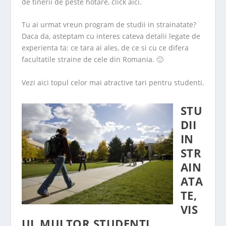
de tinerii de peste hotare, click
aici
.
Tu ai urmat vreun program de studii in strainatate?
Daca da, asteptam cu interes cateva detalii legate de
experienta ta: ce tara ai ales, de ce si cu ce difera
facultatile straine de cele din Romania. 🙂
Vezi
aici
topul celor mai atractive tari pentru studenti.
STU
DII
IN
STR
AIN
ATA
TE,
VIS
UL MULTOR STUDENTI….