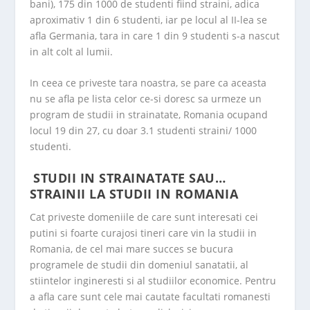
bani), 175 din 1000 de studenti fiind straini, adica
aproximativ 1 din 6 studenti, iar pe locul al II-lea se
afla Germania, tara in care 1 din 9 studenti s-a nascut
in alt colt al lumii.
In ceea ce priveste tara noastra, se pare ca aceasta
nu se afla pe lista celor ce-si doresc sa urmeze un
program de studii in strainatate, Romania ocupand
locul 19 din 27, cu doar 3.1 studenti straini/ 1000
studenti.
STUDII IN STRAINATATE SAU…
STRAINII LA STUDII IN ROMANIA
Cat priveste domeniile de care sunt interesati cei
putini si foarte curajosi tineri care vin la studii in
Romania, de cel mai mare succes se bucura
programele de studii din domeniul sanatatii, al
stiintelor ingineresti si al studiilor economice. Pentru
a afla care sunt cele mai cautate facultati romanesti