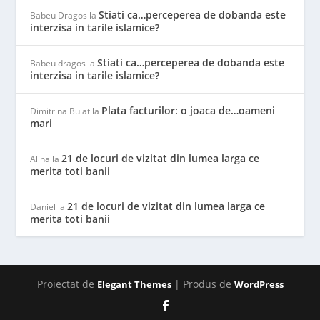
Stiati ca…perceperea de dobanda este
Babeu Dragos
la
interzisa in tarile islamice?
Stiati ca…perceperea de dobanda este
Babeu dragos
la
interzisa in tarile islamice?
Plata facturilor: o joaca de…oameni
Dimitrina Bulat
la
mari
21 de locuri de vizitat din lumea larga ce
Alina
la
merita toti banii
21 de locuri de vizitat din lumea larga ce
Daniel
la
merita toti banii
Proiectat de
| Produs de
Elegant Themes
WordPress