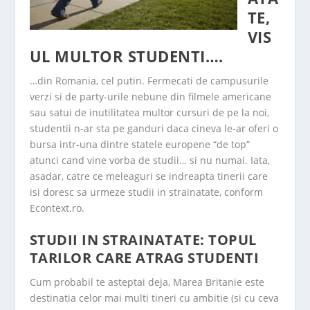
TE,
VIS
UL MULTOR STUDENTI….
…din Romania, cel putin. Fermecati de campusurile
verzi si de party-urile nebune din filmele americane
sau satui de inutilitatea multor cursuri de pe la noi,
studentii n-ar sta pe ganduri daca cineva le-ar oferi o
bursa intr-una dintre statele europene “de top”
atunci cand vine vorba de studii… si nu numai. Iata,
asadar, catre ce meleaguri se indreapta tinerii care
isi doresc sa urmeze studii in strainatate, conform
Econtext.ro.
STUDII IN STRAINATATE: TOPUL
TARILOR CARE ATRAG STUDENTI
Cum probabil te asteptai deja, Marea Britanie este
destinatia celor mai multi tineri cu ambitie (si cu ceva