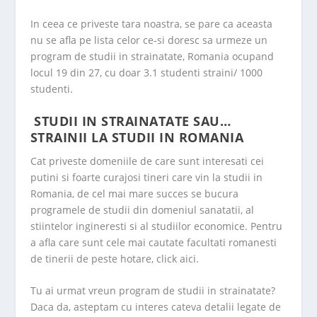
In ceea ce priveste tara noastra, se pare ca aceasta
nu se afla pe lista celor ce-si doresc sa urmeze un
program de studii in strainatate, Romania ocupand
locul 19 din 27, cu doar 3.1 studenti straini/ 1000
studenti.
STUDII IN STRAINATATE SAU…
STRAINII LA STUDII IN ROMANIA
Cat priveste domeniile de care sunt interesati cei
putini si foarte curajosi tineri care vin la studii in
Romania, de cel mai mare succes se bucura
programele de studii din domeniul sanatatii, al
stiintelor ingineresti si al studiilor economice. Pentru
a afla care sunt cele mai cautate facultati romanesti
de tinerii de peste hotare, click
aici
.
Tu ai urmat vreun program de studii in strainatate?
Daca da, asteptam cu interes cateva detalii legate de