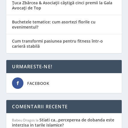
Țuca Zbârcea & Asociații câștigă cinci premii la Gala
Avocați de Top
Buchetele tematice: cum asortezi florile cu
evenimentul?
Cum transformi pasiunea pentru fitness într-o
carieră stabilă
URMARESTE-NE!
FACEBOOK
COMENTARII RECENTE
Stiati ca…perceperea de dobanda este
Babeu Dragos
la
interzisa in tarile islamice?