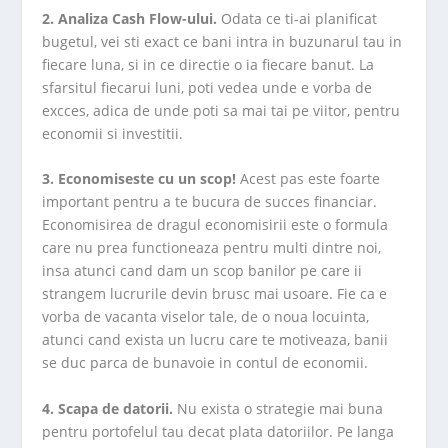
2. Analiza Cash Flow-ului.
Odata ce ti-ai planificat
bugetul, vei sti exact ce bani intra in buzunarul tau in
fiecare luna, si in ce directie o ia fiecare banut. La
sfarsitul fiecarui luni, poti vedea unde e vorba de
excces, adica de unde poti sa mai tai pe viitor, pentru
economii si investitii.
3. Economiseste cu un scop!
Acest pas este foarte
important pentru a te bucura de succes financiar.
Economisirea de dragul economisirii este o formula
care nu prea functioneaza pentru multi dintre noi,
insa atunci cand dam un scop banilor pe care ii
strangem lucrurile devin brusc mai usoare. Fie ca e
vorba de vacanta viselor tale, de o noua locuinta,
atunci cand exista un lucru care te motiveaza, banii
se duc parca de bunavoie in contul de economii.
4. Scapa de datorii.
Nu exista o strategie mai buna
pentru portofelul tau decat plata datoriilor. Pe langa