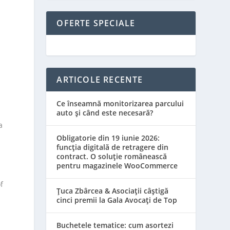
OFERTE SPECIALE
ARTICOLE RECENTE
Ce înseamnă monitorizarea parcului
auto și când este necesară?
a
Obligatorie din 19 iunie 2026:
funcția digitală de retragere din
contract. O soluție românească
pentru magazinele WooCommerce
f
Țuca Zbârcea & Asociații câștigă
cinci premii la Gala Avocați de Top
Buchetele tematice: cum asortezi