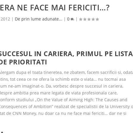
ERA NE FACE MAI FERICITI…?
 2012
|
De prin lume adunate...
|
0
|
SUCCESUL IN CARIERA, PRIMUL PE LISTA
DE PRIORITATI
Alergam dupa el toata tineretea, ne zbatem, facem sacrificii si, odat
atins, tot ceea ce ne ofera la schimb este o viata… nu tocmai asa
cum ne-am imaginat-o. Da, vorbesc despre succesul in cariera,
despre ambitia prea mare legata de viata profesionala care,
conform studiului „On the Value of Aiming High: The Causes and
Consequences of Ambition” realizat de specialistii de la University o
tat de CNN Money, nu doar ca nu ne face mai fericiti… dar ne si