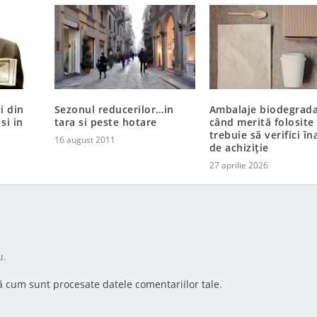
i din
Sezonul reducerilor…in
​Ambalaje biodegrada
si in
tara si peste hotare
când merită folosite 
trebuie să verifici în
16 august 2011
de achiziție
27 aprilie 2026
u.
ă cum sunt procesate datele comentariilor tale
.