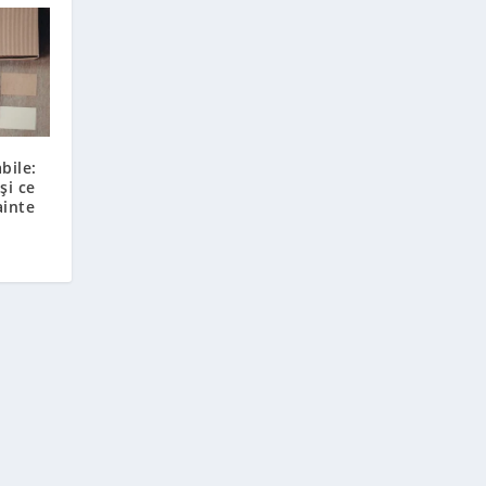
bile:
și ce
ainte