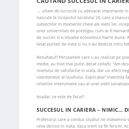
CAUTAND SUCCESUL IN CARIE
…. uitam de lucrurile cu adevarat importante in
nascute la inceputul secolului 20, care a masurat,
subiectilor in momente cheie ale vietii lor, ince
unor universitati de prestigiu, cum ar fi Harvard,
de succes si o situatie economica foarte buna. 
lasat purtati de viata si nu s-au dedicat intru to
Rezultatul? Persoanele care s-au realizat pe pla
medie, au trait mai putin decat ceilalti: “Am des
nivelului de satisfactie in viata, dar un efect n
coordonator al studiului. Explicatia? Investitia f
relatiilor interumane sau al unei vietii sanatoas
Asadar, ce este de facut?
SUCCESUL IN CARIERA – NIMIC… D
Profesorul care a condus studiul ne indeamna sa
ceva decisiv in viata, daca vrem sa fie fericiti.