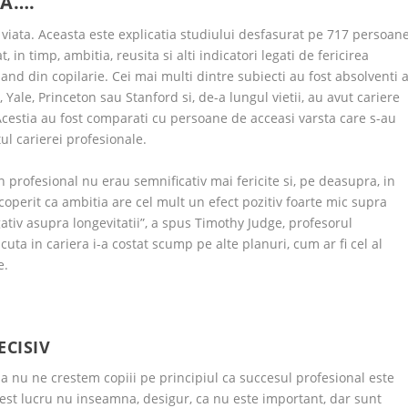
RA….
 viata. Aceasta este explicatia studiului desfasurat pe 717 persoan
 in timp, ambitia, reusita si alti indicatori legati de fericirea
pand din copilarie. Cei mai multi dintre subiecti au fost absolventi a
 Yale, Princeton sau Stanford si, de-a lungul vietii, au avut cariere
Acestia au fost comparati cu persoane de acceasi varsta care s-au
tul carierei profesionale.
n profesional nu erau semnificativ mai fericite si, pe deasupra, in
coperit ca ambitia are cel mult un efect pozitiv foarte mic supra
egativ asupra longevitatii”, a spus Timothy Judge, profesorul
acuta in cariera i-a costat scump pe alte planuri, cum ar fi cel al
e.
ECISIV
 nu ne crestem copiii pe principiul ca succesul profesional este
 Acest lucru nu inseamna, desigur, ca nu este important, dar sunt