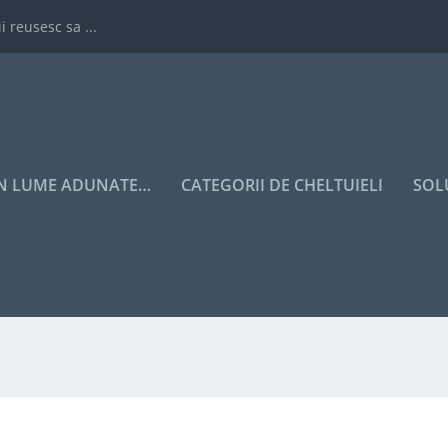
i reusesc sa ...
IN LUME ADUNATE…
CATEGORII DE CHELTUIELI
SOL