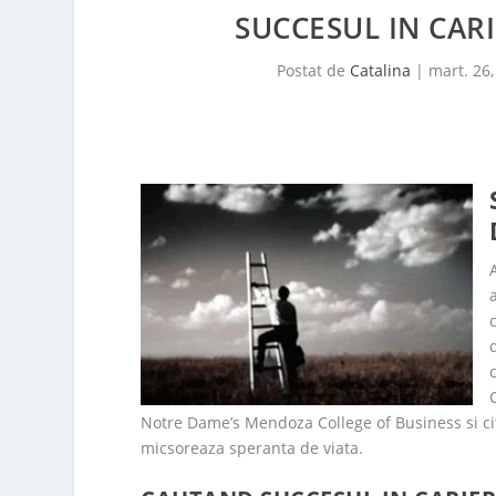
SUCCESUL IN CARI
Postat de
Catalina
|
mart. 26,
Notre Dame’s Mendoza College of Business si ci
micsoreaza speranta de viata.