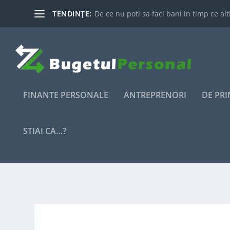
TENDINȚE:
De ce nu poti sa faci bani in timp ce alti
FINANTE PERSONALE
ANTREPRENORI
DE PR
STIAI CA…?