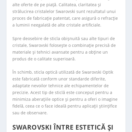
alte oferte de pe piață. Calitatea, claritatea și
strălucirea cristalelor Swarovski sunt rezultatul unui
proces de fabricație patentat, care asigură o refracție
a luminii neegalată de alte cristale artificiale.
Spre deosebire de sticla obișnuită sau alte tipuri de
cristale, Swarovski folosește o combinație precisă de
materiale și tehnici avansate pentru a obține un
produs de o calitate superioară.
În schimb, sticla optică utilizată de Swarovski Optik
este fabricată conform unor standarde diferite,
adaptate nevoilor tehnice ale echipamentelor de
precizie. Acest tip de sticlă este conceput pentru a
minimiza aberațiile optice și pentru a oferi o imagine
fidelă, ceea ce o face ideală pentru aplicații științifice
sau de observare.
SWAROVSKI ÎNTRE ESTETICĂ ȘI