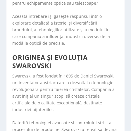
pentru echipamente optice sau telescoape?
Această întrebare își găsește răspunsul într-o
explorare detaliată a istoriei și diversificării
brandului, a tehnologiilor utilizate și a modului în
care compania a influențat industrii diverse, de la
modă la optică de precizie.
ORIGINEA ȘI EVOLUȚIA
SWAROVSKI
Swarovski a fost fondat în 1895 de Daniel Swarovski,
un inventator austriac care a dezvoltat o tehnologie
revoluționară pentru tăierea cristalelor. Compania a
avut inițial un singur scop: să creeze cristale
artificiale de o calitate excepțională, destinate
industriei bijuteriilor.
Datorită tehnologiei avansate și controlului strict al
procesului de producție, Swarovski a reușit să devină