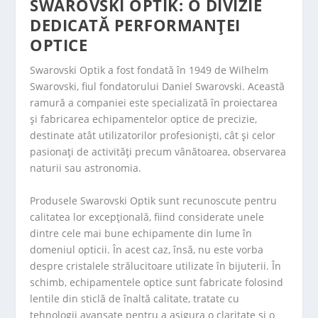
SWAROVSKI OPTIK: O DIVIZIE
DEDICATĂ PERFORMANȚEI
OPTICE
Swarovski Optik a fost fondată în 1949 de Wilhelm
Swarovski, fiul fondatorului Daniel Swarovski. Această
ramură a companiei este specializată în proiectarea
și fabricarea echipamentelor optice de precizie,
destinate atât utilizatorilor profesioniști, cât și celor
pasionați de activități precum vânătoarea, observarea
naturii sau astronomia.
Produsele Swarovski Optik sunt recunoscute pentru
calitatea lor excepțională, fiind considerate unele
dintre cele mai bune echipamente din lume în
domeniul opticii. În acest caz, însă, nu este vorba
despre cristalele strălucitoare utilizate în bijuterii. În
schimb, echipamentele optice sunt fabricate folosind
lentile din sticlă de înaltă calitate, tratate cu
tehnologii avansate pentru a asigura o claritate și o