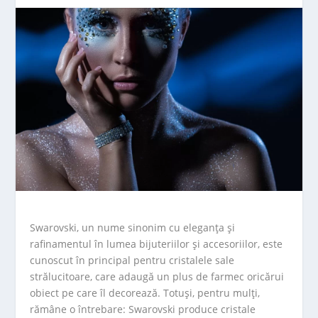
Swarovski, un nume sinonim cu eleganța și
rafinamentul în lumea bijuteriilor și accesoriilor, este
cunoscut în principal pentru cristalele sale
strălucitoare, care adaugă un plus de farmec oricărui
obiect pe care îl decorează. Totuși, pentru mulți,
rămâne o întrebare: Swarovski produce cristale