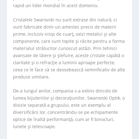
rapid un lider mondial în acest domeniu.
Cristalele Swarovski nu sunt extrase din natură, ci
sunt fabricate dintr-un amestec precis de materii
prime, inclusiv nisip de cuarț, oxizi metalici și alte
componente, care sunt topite și răcite pentru a forma
materialul strălucitor cunoscut astăzi. Prin tehnici
avansate de tăiere și șlefuire, aceste cristale capătă o
claritate și o refracție a luminii aproape perfecte,
ceea ce le face să se deosebească semnificativ de alte
produse similare.
De-a lungul anilor, compania s-a extins dincolo de
lumea bijuteriilor și decorațiunilor. Swarovski Optik, o
divizie separată a grupului, este un exemplu al
diversificării lor, concentrându-se pe echipamente
optice de înaltă performanță, cum ar fi binocluri,
lunete și telescoape.