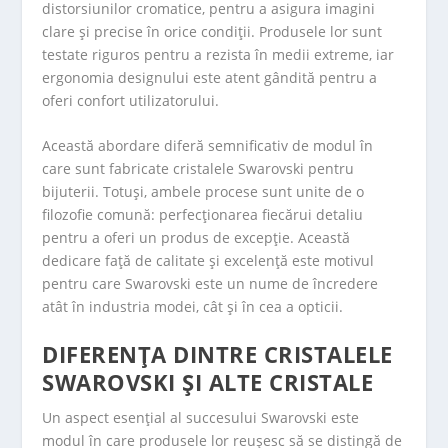
distorsiunilor cromatice, pentru a asigura imagini
clare și precise în orice condiții. Produsele lor sunt
testate riguros pentru a rezista în medii extreme, iar
ergonomia designului este atent gândită pentru a
oferi confort utilizatorului.
Această abordare diferă semnificativ de modul în
care sunt fabricate cristalele Swarovski pentru
bijuterii. Totuși, ambele procese sunt unite de o
filozofie comună: perfecționarea fiecărui detaliu
pentru a oferi un produs de excepție. Această
dedicare față de calitate și excelență este motivul
pentru care Swarovski este un nume de încredere
atât în industria modei, cât și în cea a opticii.
DIFERENȚA DINTRE CRISTALELE
SWAROVSKI ȘI ALTE CRISTALE
Un aspect esențial al succesului Swarovski este
modul în care produsele lor reușesc să se distingă de