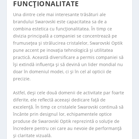
FUNCȚIONALITATE
Una dintre cele mai interesante trăsături ale
brandului Swarovski este capacitatea sa de a
combina estetica cu funcționalitatea. În timp ce
divizia principală a companiei se concentrează pe
frumusețea și strălucirea cristalelor, Swarovski Optik
pune accent pe inovația tehnologică și utilitatea
practică. Această diversificare a permis companiei să
își extindă influența și să devină un lider mondial nu
doar în domeniul modei, ci și în cel al opticii de
precizie.
Astfel, deși cele două domenii de activitate par foarte
diferite, ele reflectă aceeași dedicare față de
excelență. În timp ce cristalele Swarovski continuă să
încânte prin designul lor, echipamentele optice
produse de Swarovski Optik reprezintă o soluție de
încredere pentru cei care au nevoie de performanță
și claritate vizuală.