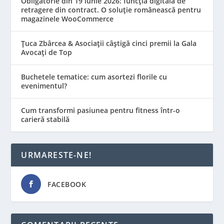
Obligatorie din 19 iunie 2026: funcția digitală de
retragere din contract. O soluție românească pentru
magazinele WooCommerce
Țuca Zbârcea & Asociații câștigă cinci premii la Gala
Avocați de Top
Buchetele tematice: cum asortezi florile cu
evenimentul?
Cum transformi pasiunea pentru fitness într-o
carieră stabilă
URMARESTE-NE!
FACEBOOK