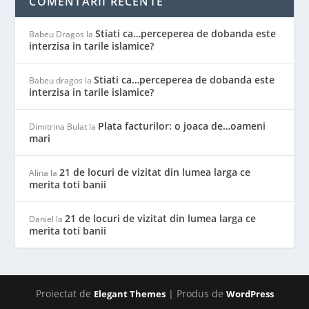
COMENTARII RECENTE
Stiati ca…perceperea de dobanda este
Babeu Dragos
la
interzisa in tarile islamice?
Stiati ca…perceperea de dobanda este
Babeu dragos
la
interzisa in tarile islamice?
Plata facturilor: o joaca de…oameni
Dimitrina Bulat
la
mari
21 de locuri de vizitat din lumea larga ce
Alina
la
merita toti banii
21 de locuri de vizitat din lumea larga ce
Daniel
la
merita toti banii
Proiectat de
| Produs de
Elegant Themes
WordPress