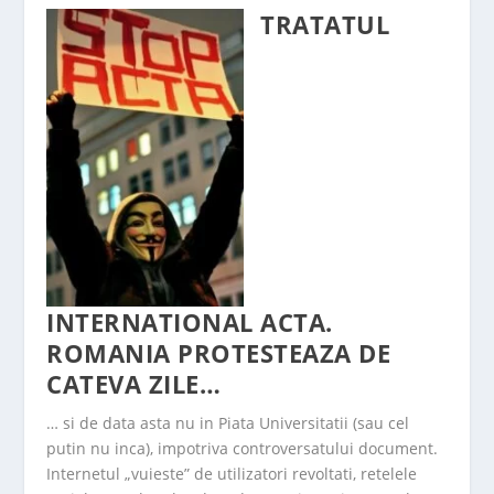
TRATATUL
INTERNATIONAL ACTA.
ROMANIA PROTESTEAZA DE
CATEVA ZILE…
… si de data asta nu in Piata Universitatii (sau cel
putin nu inca), impotriva controversatului document.
Internetul „vuieste” de utilizatori revoltati, retelele