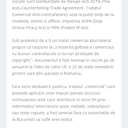
sociale sunt bombardate de mesaje Anti ACTA (The
Anti-Counterfeiting Trade Agreement- Tratatul
Comercial Anti-Contrafacere), asta la putin timp de la
revoltele, online si offline, impotriva SOPA (Stop
Online Piracy Act) si PIPA (Protect IP Act).
Sub pretextul de a fi un tratat comercial plurilateral
propus ca raspuns la „cresterea golbala a comertului
cu bunuri contrafacute si lucrari protejate de
copyright.”, documentul a fost semnat in secret pe 26
ianuarie la Tokio de catre UE si 22 de state memebre,
printre care (din pacate) si Romania.
Fara nicio dezbatere publica, tratatul „comercial” care
prevede aplicare unor masuri penale (inclusiv
inchisoarea) celor care distribuie in orice fel prin
intermediul Internetului poze, melodii, videoclipuri
sau texte copiate, a fost semnat fara ca autoritatile de
la Bucuresti sa sufle vreo vorba.