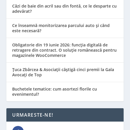
Căzi de baie din acril sau din fontă, ce le desparte cu
adevărat?
Ce înseamnă monitorizarea parcului auto și când
este necesară?
Obligatorie din 19 iunie 2026: funcția digitală de
retragere din contract. O soluție românească pentru
magazinele WooCommerce
Țuca Zbârcea & Asociații câștigă cinci premii la Gala
Avocați de Top
Buchetele tematice: cum asortezi florile cu
evenimentul?
URMARESTE-NE!