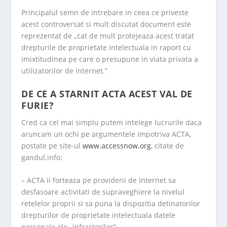
Principalul semn de intrebare in ceea ce priveste
acest controversat si mult discutat document este
reprezentat de „cat de mult protejeaza acest tratat
drepturile de proprietate intelectuala in raport cu
imixtitudinea pe care o presupune in viata privata a
utilizatorilor de internet.”
DE CE A STARNIT ACTA ACEST VAL DE
FURIE?
Cred ca cel mai simplu putem intelege lucrurile daca
aruncam un ochi pe argumentele impotriva ACTA,
postate pe site-ul
www.accessnow.org
, citate de
gandul.info:
– ACTA ii forteaza pe providerii de Internet sa
desfasoare activitati de supraveghiere la nivelul
retelelor proprii si sa puna la dispozitia detinatorilor
drepturilor de proprietate intelectuala datele
personale ale „infractorilor”;