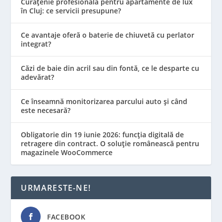
Curățenie profesională pentru apartamente de lux
în Cluj: ce servicii presupune?
Ce avantaje oferă o baterie de chiuvetă cu perlator
integrat?
Căzi de baie din acril sau din fontă, ce le desparte cu
adevărat?
Ce înseamnă monitorizarea parcului auto și când
este necesară?
Obligatorie din 19 iunie 2026: funcția digitală de
retragere din contract. O soluție românească pentru
magazinele WooCommerce
URMARESTE-NE!
FACEBOOK