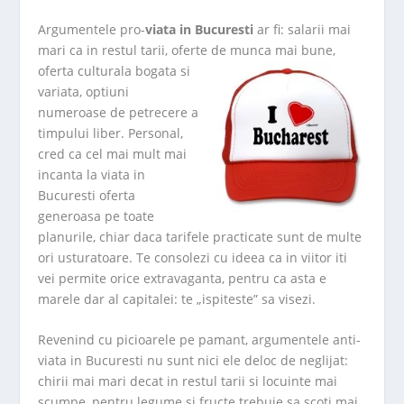
Argumentele pro-
viata in Bucuresti
ar fi: salarii mai
mari ca in restul tarii, oferte de munca mai bune,
oferta
culturala bogata si
variata, optiuni
numeroase de petrecere a
timpului liber. Personal,
cred ca cel mai mult mai
incanta la viata in
Bucuresti oferta
generoasa pe toate
planurile, chiar daca tarifele practicate sunt de multe
ori usturatoare. Te consolezi cu ideea ca in viitor iti
vei permite orice extravaganta, pentru ca asta e
marele dar al capitalei: te „ispiteste” sa visezi.
Revenind cu picioarele pe pamant, argumentele anti-
viata in Bucuresti nu sunt nici ele deloc de neglijat:
chirii mai mari decat in restul tarii si locuinte mai
scumpe, pentru legume si fructe trebuie sa scoti mai