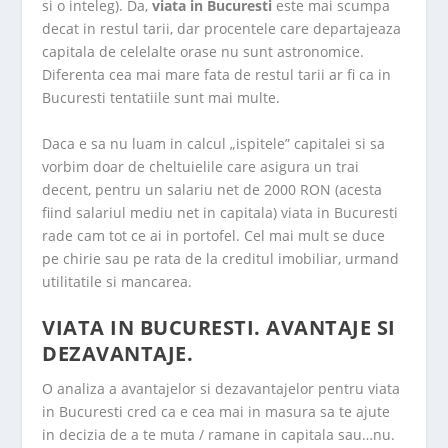
si o inteleg). Da,
viata in Bucuresti
este mai scumpa
decat in restul tarii, dar procentele care departajeaza
capitala de celelalte orase nu sunt astronomice.
Diferenta cea mai mare fata de restul tarii ar fi ca in
Bucuresti tentatiile sunt mai multe.
Daca e sa nu luam in calcul „ispitele” capitalei si sa
vorbim doar de cheltuielile care asigura un trai
decent, pentru un salariu net de 2000 RON (acesta
fiind salariul mediu net in capitala) viata in Bucuresti
rade cam tot ce ai in portofel. Cel mai mult se duce
pe chirie sau pe rata de la creditul imobiliar, urmand
utilitatile si mancarea.
VIATA IN BUCURESTI. AVANTAJE SI
DEZAVANTAJE.
O analiza a avantajelor si dezavantajelor pentru viata
in Bucuresti cred ca e cea mai in masura sa te ajute
in decizia de a te muta / ramane in capitala sau…nu.