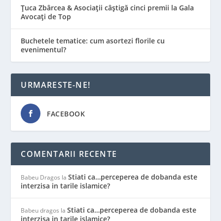
Țuca Zbârcea & Asociații câștigă cinci premii la Gala
Avocați de Top
Buchetele tematice: cum asortezi florile cu
evenimentul?
URMARESTE-NE!
FACEBOOK
COMENTARII RECENTE
Stiati ca…perceperea de dobanda este
Babeu Dragos
la
interzisa in tarile islamice?
Stiati ca…perceperea de dobanda este
Babeu dragos
la
interzisa in tarile islamice?