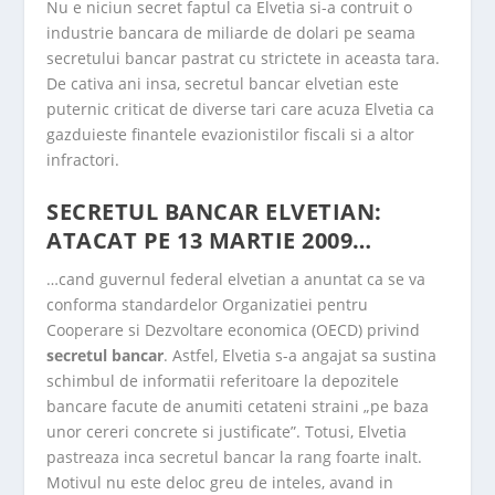
Nu e niciun secret faptul ca Elvetia si-a contruit o
industrie bancara de miliarde de dolari pe seama
secretului bancar pastrat cu strictete in aceasta tara.
De cativa ani insa, secretul bancar elvetian este
puternic criticat de diverse tari care acuza Elvetia ca
gazduieste finantele evazionistilor fiscali si a altor
infractori.
SECRETUL BANCAR ELVETIAN:
ATACAT PE 13 MARTIE 2009…
…cand guvernul federal elvetian a anuntat ca se va
conforma standardelor Organizatiei pentru
Cooperare si Dezvoltare economica (OECD) privind
secretul bancar
. Astfel, Elvetia s-a angajat sa sustina
schimbul de informatii referitoare la depozitele
bancare facute de anumiti cetateni straini „pe baza
unor cereri concrete si justificate”. Totusi, Elvetia
pastreaza inca secretul bancar la rang foarte inalt.
Motivul nu este deloc greu de inteles, avand in