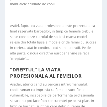
manualele studiate de copii.
Astfel, faptul ca viata profesionala este prezentata ca
fiind rezervata barbatilor, in timp ce femeile trebuie
sa se consoleze cu rolul de sotie si mama model
reiese din totala lipsa a modelelor de femei cu succes
in cariera, atat in continut, cat si in ilustratii. Pe de
alta parte, o noua directiva europena vine sa faca
“dreptate”…
“DREPTUL” LA VIATA
PROFESIONALA AL FEMEILOR
Asadar, atunci cand au parcurs intreg manualul,
copiii raman cu impresia ca femeile sunt fiinte
vulnerabile, incapabile de performanta profesionala
si care nu pot face fata concurentei pe acest plan, in
timp ce barbatii sunt cei care detin puterea de