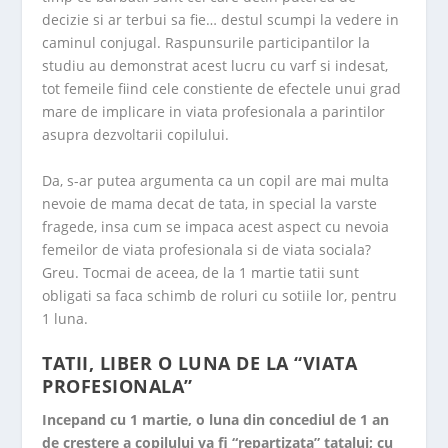
decizie si ar terbui sa fie… destul scumpi la vedere in
caminul conjugal. Raspunsurile participantilor la
studiu au demonstrat acest lucru cu varf si indesat,
tot femeile fiind cele constiente de efectele unui grad
mare de implicare in viata profesionala a parintilor
asupra dezvoltarii copilului.
Da, s-ar putea argumenta ca un copil are mai multa
nevoie de mama decat de tata, in special la varste
fragede, insa cum se impaca acest aspect cu nevoia
femeilor de viata profesionala si de viata sociala?
Greu. Tocmai de aceea, de la 1 martie tatii sunt
obligati sa faca schimb de roluri cu sotiile lor, pentru
1 luna.
TATII, LIBER O LUNA DE LA “VIATA
PROFESIONALA”
Incepand cu 1 martie, o luna din concediul de 1 an
de crestere a copilului va fi “repartizata” tatalui; cu