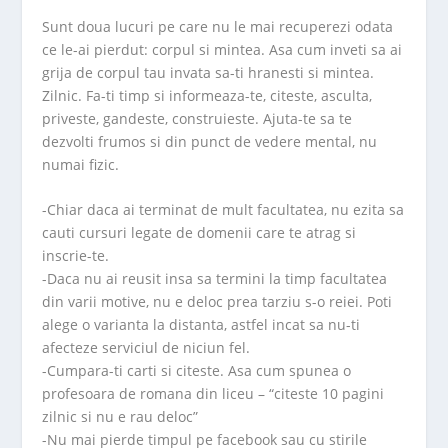
Sunt doua lucuri pe care nu le mai recuperezi odata
ce le-ai pierdut: corpul si mintea. Asa cum inveti sa ai
grija de corpul tau invata sa-ti hranesti si mintea.
Zilnic. Fa-ti timp si informeaza-te, citeste, asculta,
priveste, gandeste, construieste. Ajuta-te sa te
dezvolti frumos si din punct de vedere mental, nu
numai fizic.
-Chiar daca ai terminat de mult facultatea, nu ezita sa
cauti cursuri legate de domenii care te atrag si
inscrie-te.
-Daca nu ai reusit insa sa termini la timp facultatea
din varii motive, nu e deloc prea tarziu s-o reiei. Poti
alege o varianta la distanta, astfel incat sa nu-ti
afecteze serviciul de niciun fel.
-Cumpara-ti carti si citeste. Asa cum spunea o
profesoara de romana din liceu – “citeste 10 pagini
zilnic si nu e rau deloc”
-Nu mai pierde timpul pe facebook sau cu stirile