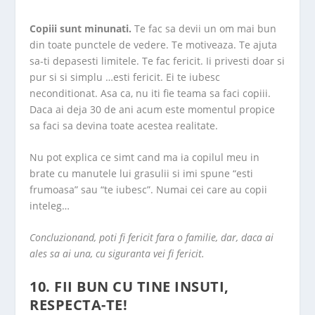
Copiii sunt minunati.
Te fac sa devii un om mai bun
din toate punctele de vedere. Te motiveaza. Te ajuta
sa-ti depasesti limitele. Te fac fericit. Ii privesti doar si
pur si si simplu …esti fericit. Ei te iubesc
neconditionat. Asa ca, nu iti fie teama sa faci copiii.
Daca ai deja 30 de ani acum este momentul propice
sa faci sa devina toate acestea realitate.
Nu pot explica ce simt cand ma ia copilul meu in
brate cu manutele lui grasulii si imi spune “esti
frumoasa” sau “te iubesc”. Numai cei care au copii
inteleg…
Concluzionand, poti fi fericit fara o familie, dar, daca ai
ales sa ai una, cu siguranta vei fi fericit.
10. FII BUN CU TINE INSUTI,
RESPECTA-TE!