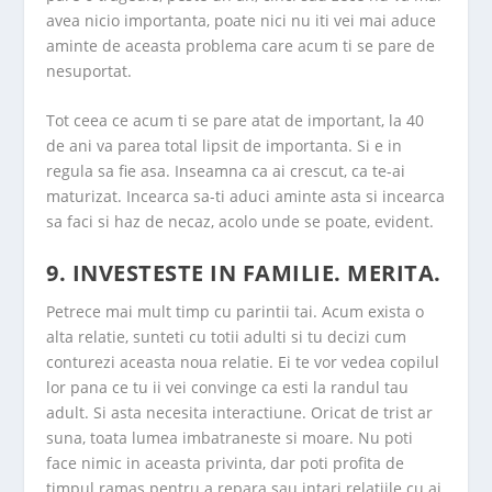
avea nicio importanta, poate nici nu iti vei mai aduce
aminte de aceasta problema care acum ti se pare de
nesuportat.
Tot ceea ce acum ti se pare atat de important, la 40
de ani va parea total lipsit de importanta. Si e in
regula sa fie asa. Inseamna ca ai crescut, ca te-ai
maturizat. Incearca sa-ti aduci aminte asta si incearca
sa faci si haz de necaz, acolo unde se poate, evident.
9. INVESTESTE IN FAMILIE. MERITA.
Petrece mai mult timp cu parintii tai. Acum exista o
alta relatie, sunteti cu totii adulti si tu decizi cum
conturezi aceasta noua relatie. Ei te vor vedea copilul
lor pana ce tu ii vei convinge ca esti la randul tau
adult. Si asta necesita interactiune. Oricat de trist ar
suna, toata lumea imbatraneste si moare. Nu poti
face nimic in aceasta privinta, dar poti profita de
timpul ramas pentru a
repara sau intari relatiile cu ai