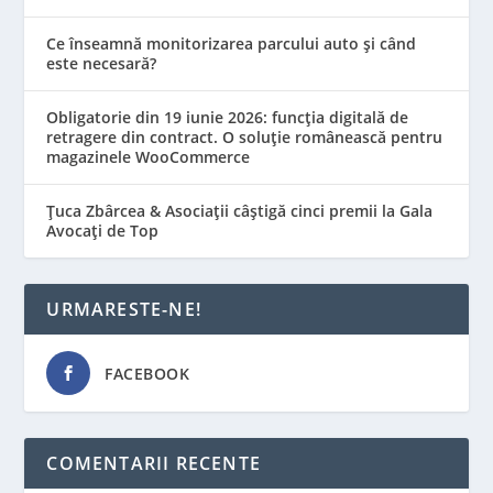
Ce înseamnă monitorizarea parcului auto și când
este necesară?
Obligatorie din 19 iunie 2026: funcția digitală de
retragere din contract. O soluție românească pentru
magazinele WooCommerce
Țuca Zbârcea & Asociații câștigă cinci premii la Gala
Avocați de Top
URMARESTE-NE!
FACEBOOK
COMENTARII RECENTE