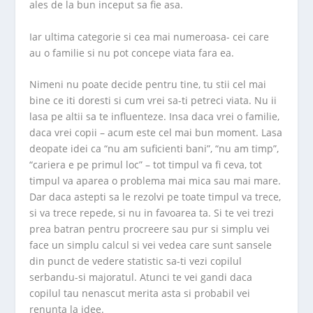
ales de la bun inceput sa fie asa.
Iar ultima categorie si cea mai numeroasa- cei care
au o familie si nu pot concepe viata fara ea.
Nimeni nu poate decide pentru tine, tu stii cel mai
bine ce iti doresti si cum vrei sa-ti petreci viata. Nu ii
lasa pe altii sa te influenteze. Insa daca vrei o familie,
daca vrei copii – acum este cel mai bun moment. Lasa
deopate idei ca “nu am suficienti bani”, “nu am timp”,
“cariera e pe primul loc” – tot timpul va fi ceva, tot
timpul va aparea o problema mai mica sau mai mare.
Dar daca astepti sa le rezolvi pe toate timpul va trece,
si va trece repede, si nu in favoarea ta. Si te vei trezi
prea batran pentru procreere sau pur si simplu vei
face un simplu calcul si vei vedea care sunt sansele
din punct de vedere statistic sa-ti vezi copilul
serbandu-si majoratul. Atunci te vei gandi daca
copilul tau nenascut merita asta si probabil vei
renunta la idee.