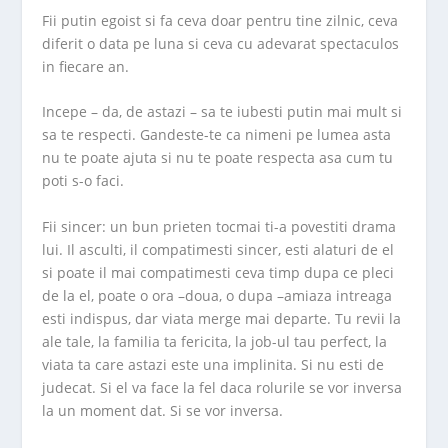
Fii putin egoist si fa ceva doar pentru tine zilnic, ceva
diferit o data pe luna si ceva cu adevarat spectaculos
in fiecare an.
Incepe – da, de astazi – sa te iubesti putin mai mult si
sa te respecti. Gandeste-te ca nimeni pe lumea asta
nu te poate ajuta si nu te poate respecta asa cum tu
poti s-o faci.
Fii sincer: un bun prieten tocmai ti-a povestiti drama
lui. Il asculti, il compatimesti sincer, esti alaturi de el
si poate il mai compatimesti ceva timp dupa ce pleci
de la el, poate o ora –doua, o dupa –amiaza intreaga
esti indispus, dar viata merge mai departe. Tu revii la
ale tale, la familia ta fericita, la job-ul tau perfect, la
viata ta care astazi este una implinita. Si nu esti de
judecat. Si el va face la fel daca rolurile se vor inversa
la un moment dat. Si se vor inversa.