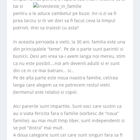
tai si
pentru a le aduce zambetul pe buze. Inr-o zi va fi
prea tarziu si iti vei dori sa fi facut ceva la timpul
potrivit. Vrei sa traiesti cu asta?
In aceasta perioada a vietii, la 30 ani, familia este una
din principalele “teme”. Pe de o parte sunt parintii si
bunicii. Desi am vrea sa-i avem langa noi mereu, stim
ca nu este posibil….noi am devenit adulti si ei sunt
din ce in ce mai batrani… si…
Pe de alta parte este noua noastra familie, cel/cea
langa care alegem sa ne petrecem restul vietii
(termenul este relativ) si copiii.
Aici parerile sunt impartite. Sunt voci care sustin ca
au o viata fericita fara o familie (vorbesc de “noua”
familie)- au mai mult timp liber, sunt independenti si
se pot “distra” mai mult.
A doua categorie sunt cei care sunt singuri fara sa fi