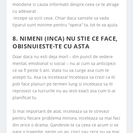
mondene si cauta informatii despre ceea ce te atrage
cu adevarat
-Incepe sa scrii ceva. Chiar daca sansele sa vada
tiparul sunt minime pentru “opera” ta, tot te va ajuta.
8. NIMENI (INCA) NU STIE CE FACE,
OBISNUIESTE-TE CU ASTA
Doar daca nu esti deja mort – din punct de vedere
mental, emotional si social – nu ai cum sa anticipezi
ce va fi peste 5 ani. Viata nu va curge asa cum te
astepti tu. Asa ca inceteaza! Inceteaza sa crezi ca iti
poti face planuri pe termen lung si inceteaza sa iti
reprosezi ca lucrurile nu au iesit exact asa cum ti-ai
planificat tu.
Si mai important de atat, inceteaza sa te stresezi
pentru fiecare problema minora, inceteaza sa mai faci
din orice o drama. Gandeste-te ca ceea ce acum si se
pare o tragedie, peste un an, cinci sau zece nu va mai