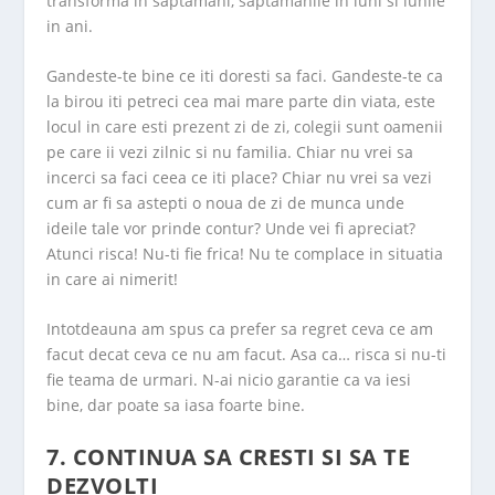
transforma in saptamani, saptamanile in luni si lunile
in ani.
Gandeste-te bine ce iti doresti sa faci. Gandeste-te ca
la birou iti petreci cea mai mare parte din viata, este
locul in care esti prezent zi de zi, colegii sunt oamenii
pe care ii vezi zilnic si nu familia. Chiar nu vrei sa
incerci sa faci ceea ce iti place? Chiar nu vrei sa vezi
cum ar fi sa astepti o noua de zi de munca unde
ideile tale vor prinde contur? Unde vei fi apreciat?
Atunci risca! Nu-ti fie frica! Nu te complace in situatia
in care ai nimerit!
Intotdeauna am spus ca prefer sa regret ceva ce am
facut decat ceva ce nu am facut. Asa ca… risca si nu-ti
fie teama de urmari. N-ai nicio garantie ca va iesi
bine, dar poate sa iasa foarte bine.
7. CONTINUA SA CRESTI SI SA TE
DEZVOLTI