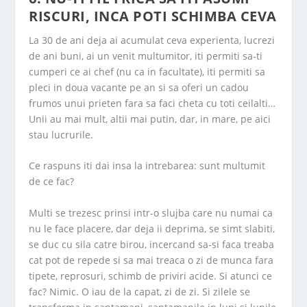
RISCURI, INCA POTI SCHIMBA CEVA
La 30 de ani deja ai acumulat ceva experienta, lucrezi
de ani buni, ai un venit multumitor, iti permiti sa-ti
cumperi ce ai chef (nu ca in facultate), iti permiti sa
pleci in doua vacante pe an si sa oferi un cadou
frumos unui prieten fara sa faci cheta cu toti ceilalti…
Unii au mai mult, altii mai putin, dar, in mare, pe aici
stau lucrurile.
Ce raspuns iti dai insa la intrebarea: sunt multumit
de ce fac?
Multi se trezesc prinsi intr-o slujba care nu numai ca
nu le face placere, dar deja ii deprima, se simt slabiti,
se duc cu sila catre birou, incercand sa-si faca treaba
cat pot de repede si sa mai treaca o zi de munca fara
tipete, reprosuri, schimb de priviri acide. Si atunci ce
fac? Nimic. O iau de la capat, zi de zi. Si zilele se