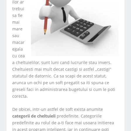
ilor ar
trebui
sa fie
mai
mare
sau
macar
egala
cu cea
a cheltuielilor, sunt luni cand lucrurile stau invers.
Cheltuiesti mai mult decat castigi si astfel „castigi”
statutul de datornic. Ca sa scapi de acest statut,
arunca un ochi pe un soft pregatit sa iti spuna ce
greseli faci in administrarea bugetului si cum le poti
corecta.
De obicei, intr-un astfel de soft exista anumite
categorii de cheltuieli
predefinite. Categoriile
predefinite au rolul de a-ti face mai usoara initierea
in acest program inteligent, iar in continuare poti