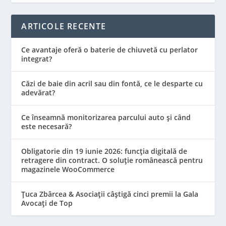
ARTICOLE RECENTE
Ce avantaje oferă o baterie de chiuvetă cu perlator
integrat?
Căzi de baie din acril sau din fontă, ce le desparte cu
adevărat?
Ce înseamnă monitorizarea parcului auto și când
este necesară?
Obligatorie din 19 iunie 2026: funcția digitală de
retragere din contract. O soluție românească pentru
magazinele WooCommerce
Țuca Zbârcea & Asociații câștigă cinci premii la Gala
Avocați de Top