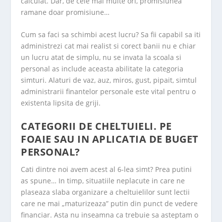
calculat. Dar, de cele mai multe ori, promisiunea
ramane doar promisiune…
Cum sa faci sa schimbi acest lucru? Sa fii capabil sa iti
administrezi cat mai realist si corect banii nu e chiar
un lucru atat de simplu, nu se invata la scoala si
personal as include aceasta abilitate la categoria
simturi. Alaturi de vaz, auz, miros, gust, pipait, simtul
administrarii finantelor personale este vital pentru o
existenta lipsita de griji.
CATEGORII DE CHELTUIELI. PE
FOAIE SAU IN APLICATIA DE BUGET
PERSONAL?
Cati dintre noi avem acest al 6-lea simt? Prea putini
as spune… In timp, situatiile neplacute in care ne
plaseaza slaba organizare a cheltuielilor sunt lectii
care ne mai „maturizeaza” putin din punct de vedere
financiar. Asta nu inseamna ca trebuie sa asteptam o