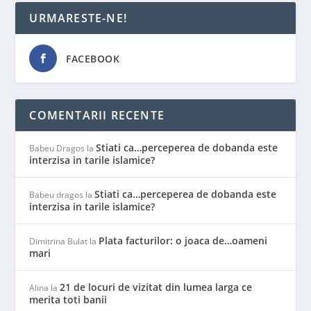
URMARESTE-NE!
FACEBOOK
COMENTARII RECENTE
Stiati ca…perceperea de dobanda este
Babeu Dragos
la
interzisa in tarile islamice?
Stiati ca…perceperea de dobanda este
Babeu dragos
la
interzisa in tarile islamice?
Plata facturilor: o joaca de…oameni
Dimitrina Bulat
la
mari
21 de locuri de vizitat din lumea larga ce
Alina
la
merita toti banii