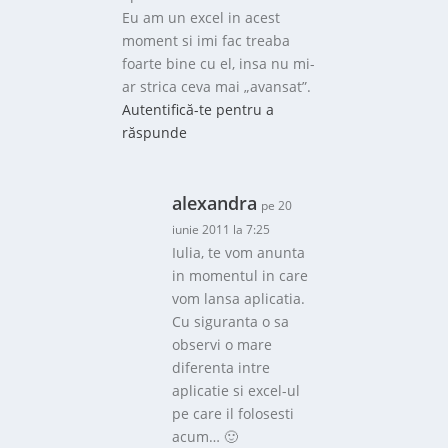
Eu am un excel in acest
moment si imi fac treaba
foarte bine cu el, insa nu mi-
ar strica ceva mai „avansat”.
Autentifică-te pentru a
răspunde
alexandra
pe 20
iunie 2011 la 7:25
Iulia, te vom anunta
in momentul in care
vom lansa aplicatia.
Cu siguranta o sa
observi o mare
diferenta intre
aplicatie si excel-ul
pe care il folosesti
acum… 🙂