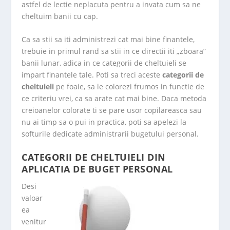
astfel de lectie neplacuta pentru a invata cum sa ne
cheltuim banii cu cap.
Ca sa stii sa iti administrezi cat mai bine finantele,
trebuie in primul rand sa stii in ce directii iti „zboara”
banii lunar, adica in ce categorii de cheltuieli se
impart finantele tale. Poti sa treci aceste
categorii de
cheltuieli
pe foaie, sa le colorezi frumos in functie de
ce criteriu vrei, ca sa arate cat mai bine. Daca metoda
creioanelor colorate ti se pare usor copilareasca sau
nu ai timp sa o pui in practica, poti sa apelezi la
softurile dedicate administrarii bugetului personal.
CATEGORII DE CHELTUIELI DIN
APLICATIA DE BUGET PERSONAL
Desi
valoar
ea
venitur