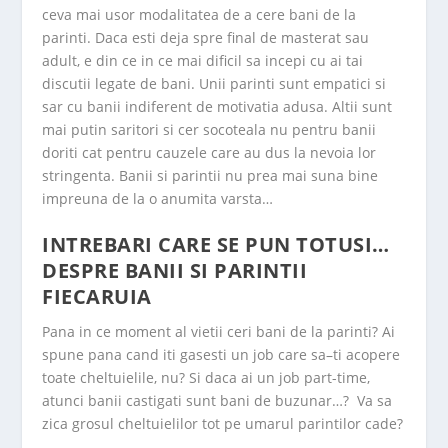
ceva mai usor modalitatea de a cere bani de la
parinti. Daca esti deja spre final de masterat sau
adult, e din ce in ce mai dificil sa incepi cu ai tai
discutii legate de bani. Unii parinti sunt empatici si
sar cu banii indiferent de motivatia adusa. Altii sunt
mai putin saritori si cer socoteala nu pentru banii
doriti cat pentru cauzele care au dus la nevoia lor
stringenta. Banii si parintii nu prea mai suna bine
impreuna de la o anumita varsta…
INTREBARI CARE SE PUN TOTUSI…
DESPRE BANII SI PARINTII
FIECARUIA
Pana in ce moment al vietii ceri bani de la parinti? Ai
spune pana cand iti gasesti un job care sa–ti acopere
toate cheltuielile, nu? Si daca ai un job part-time,
atunci banii castigati sunt bani de buzunar…? Va sa
zica grosul cheltuielilor tot pe umarul parintilor cade?