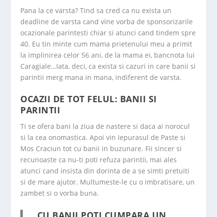
Pana la ce varsta? Tind sa cred ca nu exista un
deadline de varsta cand vine vorba de sponsorizarile
ocazionale parintesti chiar si atunci cand tindem spre
40. Eu tin minte cum mama prietenului meu a primit
la implinirea celor 56 ani, de la mama ei, bancnota lui
Caragiale…Iata, deci, ca exista si cazuri in care banii si
parintii merg mana in mana, indiferent de varsta.
OCAZII DE TOT FELUL: BANII SI
PARINTII
Ti se ofera bani la ziua de nastere si daca ai norocul
si la cea onomastica. Apoi vin Iepurasul de Paste si
Mos Craciun tot cu banii in buzunare. Fii sincer si
recunoaste ca nu-ti poti refuza parintii, mai ales
atunci cand insista din dorinta de a se simti pretuiti
si de mare ajutor. Multumeste-le cu o imbratisare, un
zambet si o vorba buna.
„CU BANII POTI CUMPARA UN