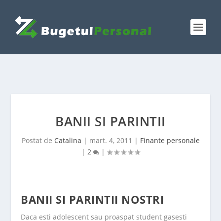
BANII SI PARINTII
Postat de
Catalina
|
mart. 4, 2011
|
Finante personale
|
2
|
BANII SI PARINTII NOSTRI
Daca esti adolescent sau proaspat student gasesti