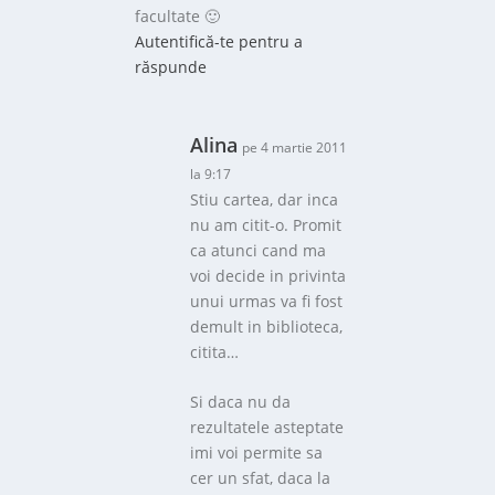
facultate 🙂
Autentifică-te pentru a
răspunde
Alina
pe 4 martie 2011
la 9:17
Stiu cartea, dar inca
nu am citit-o. Promit
ca atunci cand ma
voi decide in privinta
unui urmas va fi fost
demult in biblioteca,
citita…
Si daca nu da
rezultatele asteptate
imi voi permite sa
cer un sfat, daca la