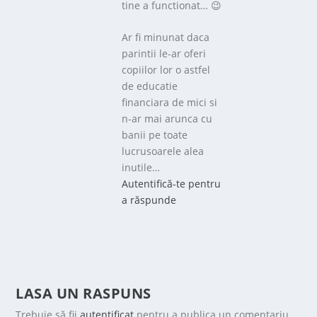
tine a functionat… 😉
Ar fi minunat daca
parintii le-ar oferi
copiilor lor o astfel
de educatie
financiara de mici si
n-ar mai arunca cu
banii pe toate
lucrusoarele alea
inutile…
Autentifică-te pentru
a răspunde
LASA UN RASPUNS
Trebuie să fii
autentificat
pentru a publica un comentariu.