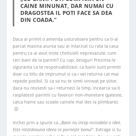
CAINE MINUNAT, DAR NUMAI CU
DRAGOSTEA IL POTI FACE SA DEA
DIN COADA.”
Daca ai primit o amenda usturatoare pentru ca ti-ai
parcat masina aiurea sau ai intarziat cu rata la casa
pentru ca ai avut niste cheltuieli neprevazute, cum
ceri bani de la parinti? Cu cap, desigur! Prezinta-le
siguranta ca te responsabilizezi, ca banii sunt primiti
doar cu titlu de imprumut si ca-i vei returna cat mai
repede posibil. Si ca sa nu te simti vinovat pe viitor,
daca nu reusesti sa-i returnezi la timp, incearca sa-ti
rasplatesti parintii cu favoruri non-monetare (gateste,
calca haine sau scoate cainele mai des la plimbare).
😉
Inchei prin a spune ca
„Banii nu incep niciodata o idee.
Este intotdeauna ideea ce porneşte banul”
. Extrage si tu