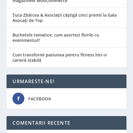
magazinele WooCommerce
Țuca Zbârcea & Asociații câștigă cinci premii la Gala
Avocați de Top
Buchetele tematice: cum asortezi florile cu
evenimentul?
Cum transformi pasiunea pentru fitness într-o
carieră stabilă
URMARESTE-NE!
FACEBOOK
COMENTARII RECENTE