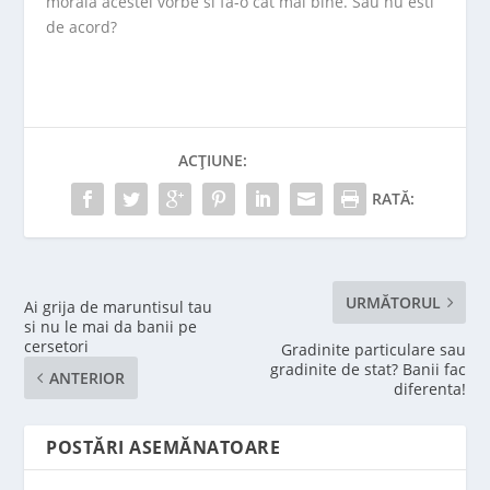
morala acestei vorbe si fa-o cat mai bine. Sau nu esti
de acord?
ACȚIUNE:
RATĂ:
URMĂTORUL
Ai grija de maruntisul tau
si nu le mai da banii pe
cersetori
Gradinite particulare sau
gradinite de stat? Banii fac
ANTERIOR
diferenta!
POSTĂRI ASEMĂNATOARE