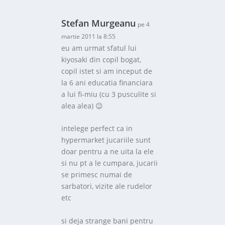
Stefan Murgeanu
pe 4
martie 2011 la 8:55
eu am urmat sfatul lui
kiyosaki din copil bogat,
copil istet si am inceput de
la 6 ani educatia financiara
a lui fi-miu (cu 3 pusculite si
alea alea) 😉
intelege perfect ca in
hypermarket jucariile sunt
doar pentru a ne uita la ele
si nu pt a le cumpara, jucarii
se primesc numai de
sarbatori, vizite ale rudelor
etc
si deja strange bani pentru