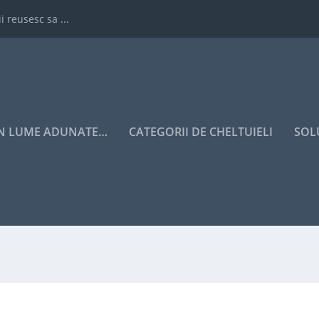
i reusesc sa ...
IN LUME ADUNATE…
CATEGORII DE CHELTUIELI
SOL