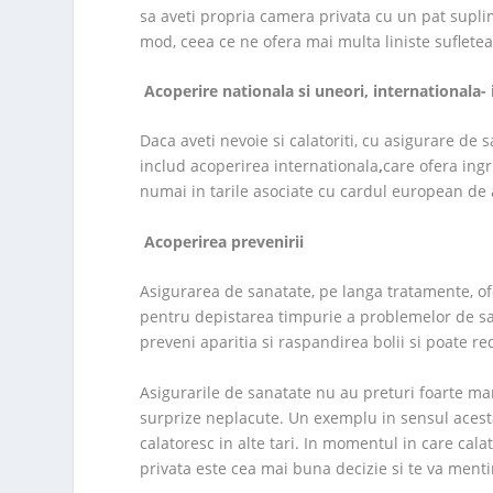
sa aveti propria camera privata cu un pat suplim
mod, ceea ce ne ofera mai multa liniste sufletea
Acoperire nationala si uneori, internationala- 
Daca aveti nevoie si calatoriti, cu asigurare de 
includ acoperirea internationala
,
care ofera ingr
numai in tarile asociate cu cardul european de 
Acoperirea prevenirii
Asigurarea de sanatate, pe langa tratamente, ofe
pentru depistarea timpurie a problemelor de s
preveni aparitia si raspandirea bolii si poate 
Asigurarile de sanatate nu au preturi foarte mar
surprize neplacute. Un exemplu in sensul acesta
calatoresc in alte tari. In momentul in care cala
privata este cea mai buna decizie si te va menti