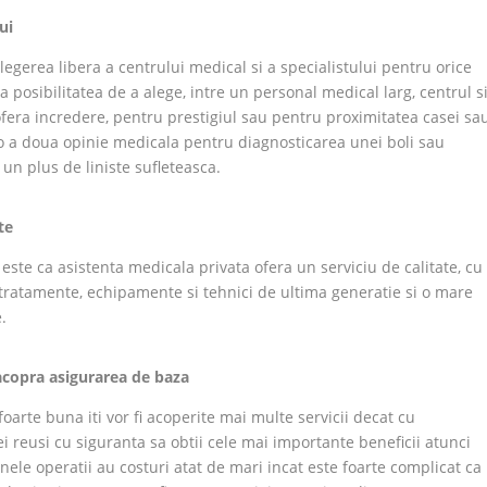
ui
legerea libera a centrului medical si a specialistului pentru orice
 posibilitatea de a alege, intre un personal medical larg, centrul s
ofera incredere, pentru prestigiul sau pentru proximitatea casei sa
a o a doua opinie medicala pentru diagnosticarea unei boli sau
 un plus de liniste sufleteasca.
te
este ca asistenta medicala privata ofera un serviciu de calitate, cu
la tratamente, echipamente si tehnici de ultima generatie si o mare
.
 acopra asigurarea de baza
oarte buna iti vor fi acoperite mai multe servicii decat cu
ei reusi cu siguranta sa obtii cele mai importante beneficii atunci
ele operatii au costuri atat de mari incat este foarte complicat ca