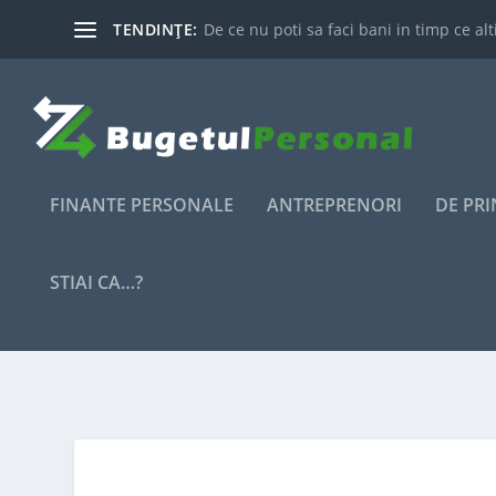
TENDINȚE:
De ce nu poti sa faci bani in timp ce alti
FINANTE PERSONALE
ANTREPRENORI
DE PR
STIAI CA…?