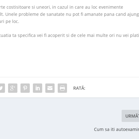
oarte costisitoare si uneori, in cazul in care au loc evenimente
ult. Unele probleme de sanatate nu pot fi amanate pana cand ajung
ri pe loc.
uatia ta specifica vei fi acoperit si de cele mai multe ori nu vei plat
RATĂ:
URMĂ
Cum sa iti autoexamin