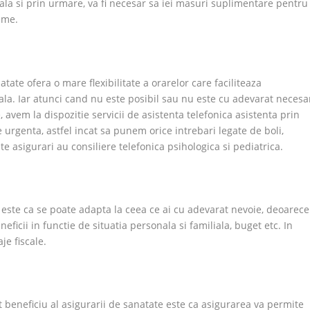
ala si prin urmare, va fi necesar sa iei masuri suplimentare pentru
eme.
ate ofera o mare flexibilitate a orarelor care faciliteaza
ala. Iar atunci cand nu este posibil sau nu este cu adevarat necesa
 avem la dispozitie servicii de asistenta telefonica asistenta prin
e urgenta, astfel incat sa punem orice intrebari legate de boli,
te asigurari au consiliere telefonica psihologica si pediatrica.
e este ca se poate adapta la ceea ce ai cu adevarat nevoie, deoarece
eneficii in functie de situatia personala si familiala, buget etc. In
je fiscale.
t beneficiu al asigurarii de sanatate este ca asigurarea va permite