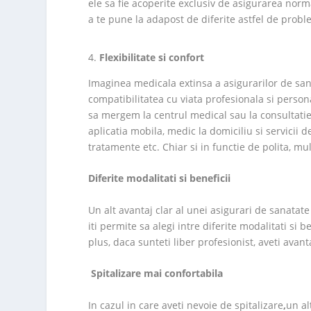
ele sa fie acoperite exclusiv de asigurarea norm
a te pune la adapost de diferite astfel de probl
Flexibilitate si confort
Imaginea medicala extinsa a asigurarilor de sanat
compatibilitatea cu viata profesionala si person
sa mergem la centrul medical sau la consultatie,
aplicatia mobila, medic la domiciliu si servicii d
tratamente etc. Chiar si in functie de polita, mul
Diferite modalitati si beneficii
Un alt avantaj clar al unei asigurari de sanatat
iti permite sa alegi intre diferite modalitati si b
plus, daca sunteti liber profesionist, aveti avanta
Spitalizare mai confortabila
In cazul in care aveti nevoie de spitalizare
,
un al