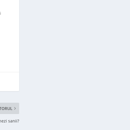
i
i
TORUL
ezi sanii?