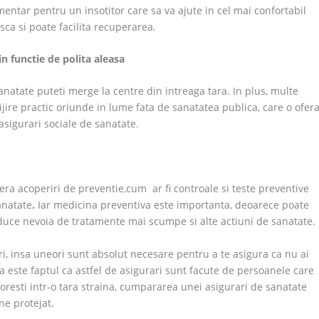
entar pentru un insotitor care sa va ajute in cel mai confortabil
sca si poate facilita recuperarea.
in functie de polita aleasa
sanatate puteti merge la centre din intreaga tara. In plus, multe
ijire practic oriunde in lume fata de sanatatea publica, care o ofer
asigurari sociale de sanatate.
ra acoperiri de preventie,cum ar fi controale si teste preventive
anatate
.
Iar medicina preventiva este importanta, deoarece poate
reduce nevoia de tratamente mai scumpe si alte actiuni de sanatate.
i, insa uneori sunt absolut necesare pentru a te asigura ca nu ai
 este faptul ca astfel de asigurari sunt facute de persoanele care
toresti intr-o tara straina, cumpararea unei asigurari de sanatate
ne protejat.