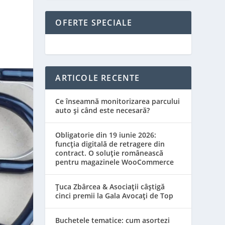
OFERTE SPECIALE
ARTICOLE RECENTE
Ce înseamnă monitorizarea parcului
auto și când este necesară?
Obligatorie din 19 iunie 2026:
funcția digitală de retragere din
contract. O soluție românească
pentru magazinele WooCommerce
Țuca Zbârcea & Asociații câștigă
cinci premii la Gala Avocați de Top
Buchetele tematice: cum asortezi