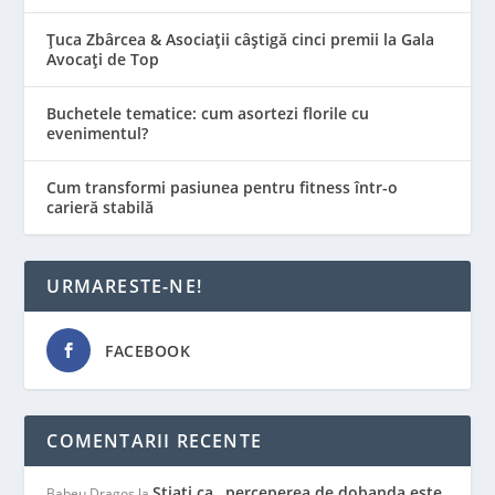
Țuca Zbârcea & Asociații câștigă cinci premii la Gala
Avocați de Top
Buchetele tematice: cum asortezi florile cu
evenimentul?
Cum transformi pasiunea pentru fitness într-o
carieră stabilă
URMARESTE-NE!
FACEBOOK
COMENTARII RECENTE
Stiati ca…perceperea de dobanda este
Babeu Dragos
la