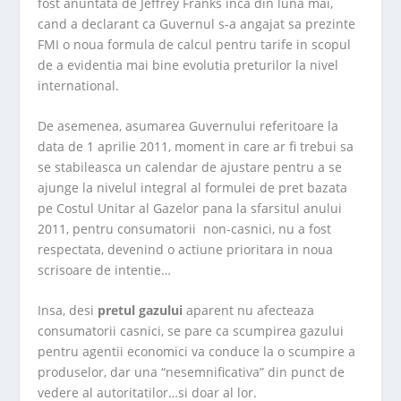
fost anuntata de Jeffrey Franks inca din luna mai,
cand a declarant ca Guvernul s-a angajat sa prezinte
FMI o noua formula de calcul pentru tarife in scopul
de a evidentia mai bine evolutia preturilor la nivel
international.
De asemenea, asumarea Guvernului referitoare la
data de 1 aprilie 2011, moment in care ar fi trebui sa
se stabileasca un calendar de ajustare pentru a se
ajunge la nivelul integral al formulei de pret bazata
pe Costul Unitar al Gazelor pana la sfarsitul anului
2011, pentru consumatorii non-casnici, nu a fost
respectata, devenind o actiune prioritara in noua
scrisoare de intentie…
Insa, desi
pretul gazului
aparent nu afecteaza
consumatorii casnici, se pare ca scumpirea gazului
pentru agentii economici va conduce la o scumpire a
produselor, dar una “nesemnificativa” din punct de
vedere al autoritatilor…si doar al lor.