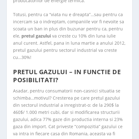
producatorilor de energie termica.
Totusi, pentru ca “viata nu e dreapta”…sau pentru ca
incercam sa o indreptam, companiile vor fi nevoite sa
scoata un ban in plus din buzunar pentru ca, pentru
ele,
pretul gazului
va creste cu 10% din luna iulie
anul curent. Astfel, pana in luna martie a anului 2012,
pretul gazului pentru sectorul industrial va creste
cu…30%!
PRETUL GAZULUI – IN FUNCTIE DE
POSIBILITATI?
Asadar, pentru consumatorii non-casnici situatia se
schimba…motivul? Cresterea pe care pretul gazului
din sectorul industrial a inregistrat-o: de la 290$ la
460$/ 1.000 metri cubi, dar si modificarea structurii
gazului, adica 77% gaze din productia interna si 23%
gaza din import. Cat priveste “compozitia” gazului ce
va intra in fiecare casa din Romania, aceasta va fi