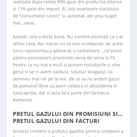
realizata dupa reteta 89% gaze din productia interna
si 11% gaze din import. Ei, iata avantejele statutului
de “consumator casnic” si, automat, ale unui buget
mai…sarac.
Asadar, iata o veste buna. Nu suntem anuntati ca s-ar
ieftini ceva, dar macar nu se mai scumpeste, iar acest
lucru reprezinta,cu adevarat, o sarbatoare….cel putin
pentru pensionarii prezentati iarna de iarna la TV.
Pentru ca nu mai e mult si punem muraturile si vine
gerul si iar n-avem caldura. Solutia? Aragazul, ca
semineu mai rar pe la noi…de ce sa nu ardem gazul
de pomana? Bine ca avem caldura in abundenta in
luna aprilie, dar si asta face parte din farmecul
Romaniei.
PRETUL GAZULUI DIN PROMISIUNI SI…
PRETUL GAZULUI DIN FACTURI
Aceasta crestere a pretului gazelor pentru companii a