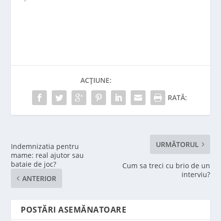
ACȚIUNE:
RATĂ:
URMĂTORUL
Indemnizatia pentru
mame: real ajutor sau
bataie de joc?
Cum sa treci cu brio de un
interviu?
ANTERIOR
POSTĂRI ASEMĂNATOARE