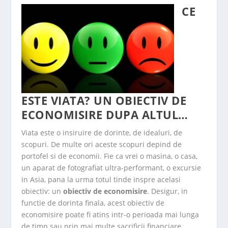
CE
ESTE VIATA? UN OBIECTIV DE
ECONOMISIRE DUPA ALTUL…
Viata este o insiruire de dorinte, de idealuri, de
scopuri. De multe ori aceste scopuri depind de
portofel si de economii. Fie ca vrei o masina, o casa,
un aparat de fotografiat ultra-performant, o excursie
in Asia, pana la urma totul tinde inspre acelasi
obiectiv: un
obiectiv de economisire
. Desigur, in
functie de dorinta finala, acest obiectiv de
economisire poate fi atins intr-o perioada mai lunga
de timp sau prin mai multe sacrificii financiare.