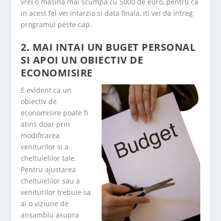
vrei o masina mai scumpa cu 5000 de euro, pentru ca
in acest fel vei intarzia si data finala, iti vei da intreg
programul peste cap.
2. MAI INTAI UN BUGET PERSONAL
SI APOI UN OBIECTIV DE
ECONOMISIRE
E evident ca un
obiectiv de
economisire poate fi
atins doar prin
modificarea
veniturilor si a
cheltuielilor tale.
Pentru ajustarea
cheltuielilor sau a
veniturilor trebuie sa
ai o viziune de
ansamblu asupra