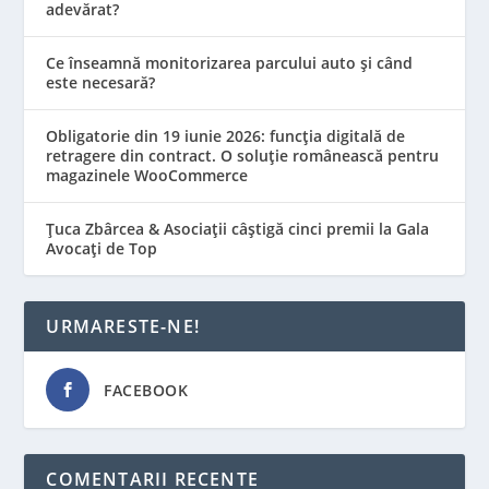
adevărat?
Ce înseamnă monitorizarea parcului auto și când
este necesară?
Obligatorie din 19 iunie 2026: funcția digitală de
retragere din contract. O soluție românească pentru
magazinele WooCommerce
Țuca Zbârcea & Asociații câștigă cinci premii la Gala
Avocați de Top
URMARESTE-NE!
FACEBOOK
COMENTARII RECENTE