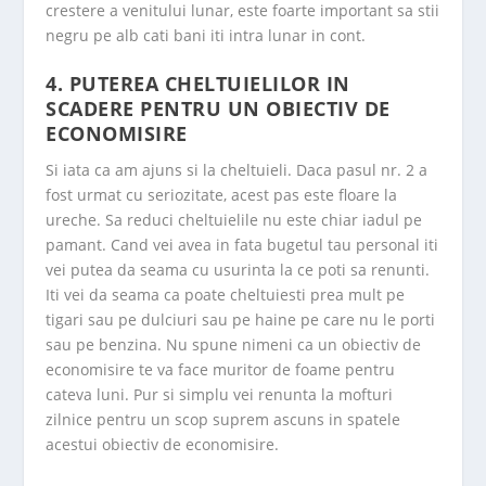
crestere a venitului lunar, este foarte important sa stii
negru pe alb cati bani iti intra lunar in cont.
4. PUTEREA CHELTUIELILOR IN
SCADERE PENTRU UN OBIECTIV DE
ECONOMISIRE
Si iata ca am ajuns si la cheltuieli. Daca pasul nr. 2 a
fost urmat cu seriozitate, acest pas este floare la
ureche. Sa reduci cheltuielile nu este chiar iadul pe
pamant. Cand vei avea in fata bugetul tau personal iti
vei putea da seama cu usurinta la ce poti sa renunti.
Iti vei da seama ca poate cheltuiesti prea mult pe
tigari sau pe dulciuri sau pe haine pe care nu le porti
sau pe benzina. Nu spune nimeni ca un obiectiv de
economisire te va face muritor de foame pentru
cateva luni. Pur si simplu vei renunta la mofturi
zilnice pentru un scop suprem ascuns in spatele
acestui obiectiv de economisire.