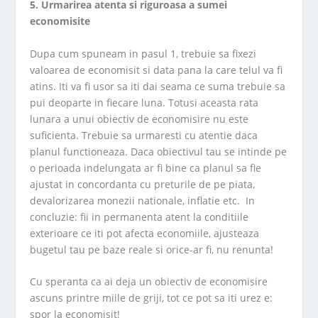
5. Urmarirea atenta si riguroasa a sumei
economisite
Dupa cum spuneam in pasul 1, trebuie sa fixezi
valoarea de economisit si data pana la care telul va fi
atins. Iti va fi usor sa iti dai seama ce suma trebuie sa
pui deoparte in fiecare luna. Totusi aceasta rata
lunara a unui obiectiv de economisire nu este
suficienta. Trebuie sa urmaresti cu atentie daca
planul functioneaza. Daca obiectivul tau se intinde pe
o perioada indelungata ar fi bine ca planul sa fie
ajustat in concordanta cu preturile de pe piata,
devalorizarea monezii nationale, inflatie etc. In
concluzie: fii in permanenta atent la conditiile
exterioare ce iti pot afecta economiile, ajusteaza
bugetul tau pe baze reale si orice-ar fi, nu renunta!
Cu speranta ca ai deja un obiectiv de economisire
ascuns printre miile de griji, tot ce pot sa iti urez e:
spor la economisit!