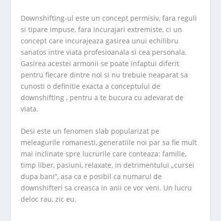
Downshifting-ul este un concept permisiv, fara reguli
si tipare impuse, fara incurajari extremiste, ci un
concept care incurajeaza gasirea unui echilibru
sanatos intre viata profesioanala si cea personala.
Gasirea acestei armonii se poate infaptui diferit
pentru fiecare dintre noi si nu trebuie neaparat sa
cunosti o definitie exacta a conceptului de
downshifting , pentru a te bucura cu adevarat de
viata.
Desi este un fenomen slab popularizat pe
meleagurile romanesti, generatiile noi par sa fie mult
mai inclinate spre lucrurile care conteaza: familie,
timp liber, pasiuni, relaxate, in detrimentului „cursei
dupa bani”, asa ca e posibil ca numarul de
downshifteri sa creasca in anii ce vor veni. Un lucru
deloc rau, zic eu.