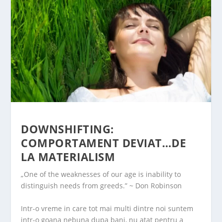
DOWNSHIFTING:
COMPORTAMENT DEVIAT…DE
LA MATERIALISM
„One of the weaknesses of our age is inability to
distinguish needs from greeds.” ~ Don Robinson
Intr-o vreme in care tot mai multi dintre noi suntem
intr-o goana nebuna dupa bani, nu atat pentru a