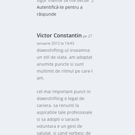
sigur înainte să mă declar :).
Autentifică-te pentru a
răspunde
Victor Constantin
pe 27
ianuarie 2012 la 14:43
downshifting-ul inseamna
un stil de viata. am adoptat
anumite puncte si sunt
multimit de ritmul pe care-l
am.
cel mai important punct in
downshifting e legat de
cariera. sa renunti la
aspiratiile tale profesionale
si sa adopti o saracie
voluntara e un gest de
salutat. si cand vorbesc de