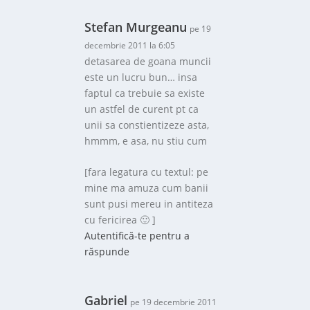
Stefan Murgeanu
pe 19
decembrie 2011 la 6:05
detasarea de goana muncii
este un lucru bun… insa
faptul ca trebuie sa existe
un astfel de curent pt ca
unii sa constientizeze asta,
hmmm, e asa, nu stiu cum
[fara legatura cu textul: pe
mine ma amuza cum banii
sunt pusi mereu in antiteza
cu fericirea 🙂 ]
Autentifică-te pentru a
răspunde
Gabriel
pe 19 decembrie 2011