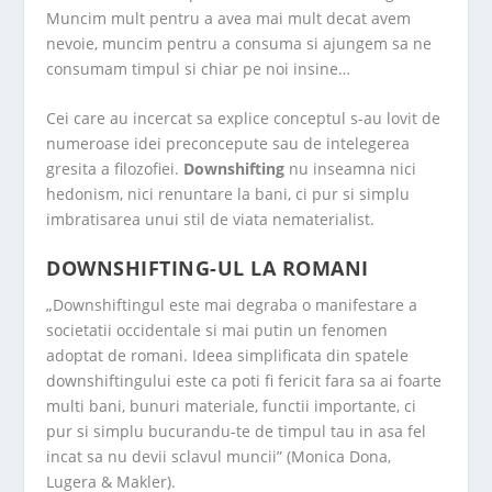
Muncim mult pentru a avea mai mult decat avem
nevoie, muncim pentru a consuma si ajungem sa ne
consumam timpul si chiar pe noi insine…
Cei care au incercat sa explice conceptul s-au lovit de
numeroase idei preconcepute sau de intelegerea
gresita a filozofiei.
Downshifting
nu inseamna nici
hedonism, nici renuntare la bani, ci pur si simplu
imbratisarea unui stil de viata nematerialist.
DOWNSHIFTING-UL LA ROMANI
„Downshiftingul este mai degraba o manifestare a
societatii occidentale si mai putin un fenomen
adoptat de romani. Ideea simplificata din spatele
downshiftingului este ca poti fi fericit fara sa ai foarte
multi bani, bunuri materiale, functii importante, ci
pur si simplu bucurandu-te de timpul tau in asa fel
incat sa nu devii sclavul muncii” (Monica Dona,
Lugera & Makler).