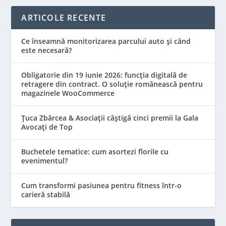
ARTICOLE RECENTE
Ce înseamnă monitorizarea parcului auto și când
este necesară?
Obligatorie din 19 iunie 2026: funcția digitală de
retragere din contract. O soluție românească pentru
magazinele WooCommerce
Țuca Zbârcea & Asociații câștigă cinci premii la Gala
Avocați de Top
Buchetele tematice: cum asortezi florile cu
evenimentul?
Cum transformi pasiunea pentru fitness într-o
carieră stabilă