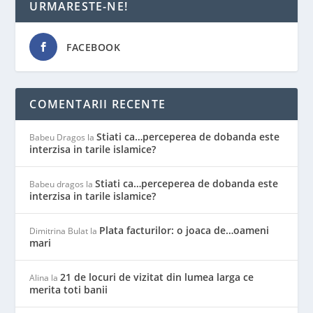
URMARESTE-NE!
FACEBOOK
COMENTARII RECENTE
Stiati ca…perceperea de dobanda este
Babeu Dragos
la
interzisa in tarile islamice?
Stiati ca…perceperea de dobanda este
Babeu dragos
la
interzisa in tarile islamice?
Plata facturilor: o joaca de…oameni
Dimitrina Bulat
la
mari
21 de locuri de vizitat din lumea larga ce
Alina
la
merita toti banii