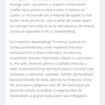
strange averi, cat pentru a acoperi numeroasele
credite facut pentru a avea o casa, o masina, un
cuptor cu microunde sau o masina de spalat cu mai
multe rotatii pe minut…intr-o astfel de vreme apare
un concept care vrea sa sa ne dezrobeasca de stresul
caruia ne supunem zi de zi:
downshifting
.
Ce inseamna
downshifting
? Termenul, preluat din
lumea automobilista, unde inseamna trecerea
motorului intr-o viteza inferioara, se refera la
incetinirea ritmului, intensitatii, vitezei cu care traim
si, mai ales, muncim, pentru o calitate crescuta a
vietii, insemnand timp mai mult pentru lucrurile care
conteaza cu adevarat: sanatate, familie, spiritualitate.
Aceasta filozofie de viata, aparuta la inceputul anilor
’90, presupune alegerea unui stil de viata bazat pe
placerile simple, accesibile si negarea ideii de
materialism, a goanei dupa avere sau imbogatire.